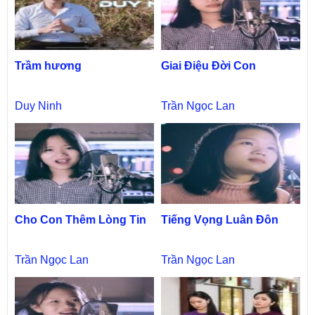
Trầm hương
Giai Điệu Đời Con
Duy Ninh
Trần Ngọc Lan
Cho Con Thêm Lòng Tin
Tiếng Vọng Luân Đôn
Trần Ngọc Lan
Trần Ngọc Lan