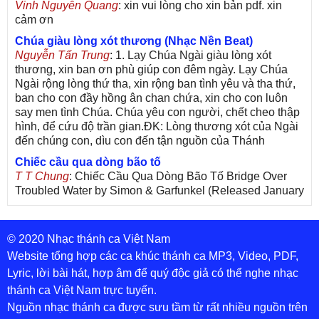
Vinh Nguyễn Quang
: xin vui lòng cho xin bản pdf. xin
cảm ơn
Chúa giàu lòng xót thương (Nhạc Nền Beat)
Nguyễn Tấn Trung
: 1. Lạy Chúa Ngài giàu lòng xót
thương, xin ban ơn phù giúp con đêm ngày. Lạy Chúa
Ngài rộng lòng thứ tha, xin rộng ban tình yêu và tha thứ,
ban cho con đầy hồng ân chan chứa, xin cho con luôn
say men tình Chúa. Chúa yêu con người, chết cheo thập
hình, để cứu độ trần gian.ĐK: Lòng thương xót của Ngài
đến chúng con, dìu con đến tận nguồn của Thánh
Chiếc cầu qua dòng bão tố
T T Chung
: Chiếc Cầu Qua Dòng Bão Tố Bridge Over
Troubled Water by Simon & Garfunkel (Released January
26, 1970) Lời Việt: Nhạc Sĩ Vũ Đức Nghiêm Trình Bày:
Chung Tử Lưu
© 2020 Nhạc thánh ca Việt Nam
De Colores! (Lời Việt)
Son Vu
: Bài hát có lời chưa.Cám ơn
Website tổng hợp các ca khúc thánh ca MP3, Video, PDF,
Lyric, lời bài hát, hợp âm để quý độc giả có thể nghe nhạc
Bài ca dâng Mẹ
thánh ca Việt Nam trực tuyến.
thuc
: xin lòi bài hat ,bai ca dang me.gia ân
Nguồn nhạc thánh ca được sưu tầm từ rất nhiều nguồn trên
Theo gương Mẹ, con lên đường