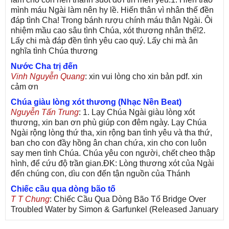
mình máu Ngài làm nên hy lề. Hiến thân vì nhân thế đền
đáp tình Cha! Trong bánh rượu chính máu thân Ngài. Ôi
nhiệm mầu cao sâu tình Chúa, xót thương nhân thế!2.
Lấy chi mà đáp đền tình yêu cao quý. Lấy chi mà ân
nghĩa tình Chúa thương
Nước Cha trị đến
Vinh Nguyễn Quang
: xin vui lòng cho xin bản pdf. xin
cảm ơn
Chúa giàu lòng xót thương (Nhạc Nền Beat)
Nguyễn Tấn Trung
: 1. Lạy Chúa Ngài giàu lòng xót
thương, xin ban ơn phù giúp con đêm ngày. Lạy Chúa
Ngài rộng lòng thứ tha, xin rộng ban tình yêu và tha thứ,
ban cho con đầy hồng ân chan chứa, xin cho con luôn
say men tình Chúa. Chúa yêu con người, chết cheo thập
hình, để cứu độ trần gian.ĐK: Lòng thương xót của Ngài
đến chúng con, dìu con đến tận nguồn của Thánh
Chiếc cầu qua dòng bão tố
T T Chung
: Chiếc Cầu Qua Dòng Bão Tố Bridge Over
Troubled Water by Simon & Garfunkel (Released January
26, 1970) Lời Việt: Nhạc Sĩ Vũ Đức Nghiêm Trình Bày: