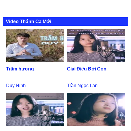
Video Thánh Ca Mới
Trầm hương
Giai Điệu Đời Con
Duy Ninh
Trần Ngọc Lan