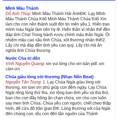
Mình Máu Thánh
Dỗ Anh Thùy
: Mình Máu Thánh Hải ÁnhĐK: Lạy Mình
Máu Thánh Chúa Kitô Mình Máu Thánh Chúa Kitô Xin
làm cho con nên thánh suốt đời tin mến yêu.1. Hiến trao
mình máu Ngài làm nên hy lề. Hiến thân vì nhân thế đền
đáp tình Cha! Trong bánh rượu chính máu thân Ngài. Ôi
nhiệm mầu cao sâu tình Chúa, xót thương nhân thế!2.
Lấy chi mà đáp đền tình yêu cao quý. Lấy chi mà ân
nghĩa tình Chúa thương
Nước Cha trị đến
Vinh Nguyễn Quang
: xin vui lòng cho xin bản pdf. xin
cảm ơn
Chúa giàu lòng xót thương (Nhạc Nền Beat)
Nguyễn Tấn Trung
: 1. Lạy Chúa Ngài giàu lòng xót
thương, xin ban ơn phù giúp con đêm ngày. Lạy Chúa
Ngài rộng lòng thứ tha, xin rộng ban tình yêu và tha thứ,
ban cho con đầy hồng ân chan chứa, xin cho con luôn
say men tình Chúa. Chúa yêu con người, chết cheo thập
hình, để cứu độ trần gian.ĐK: Lòng thương xót của Ngài
đến chúng con, dìu con đến tận nguồn của Thánh