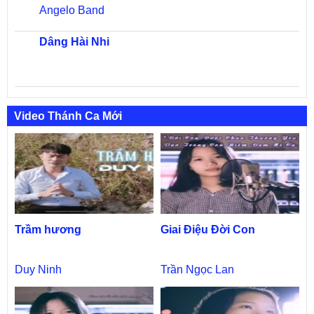
Angelo Band
Dâng Hài Nhi
Video Thánh Ca Mới
Trầm hương
Giai Điệu Đời Con
Duy Ninh
Trần Ngọc Lan