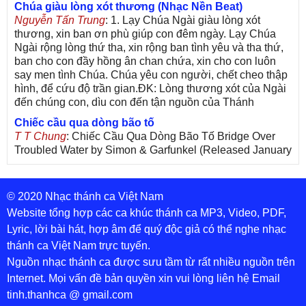
Chúa giàu lòng xót thương (Nhạc Nền Beat)
Nguyễn Tấn Trung
: 1. Lạy Chúa Ngài giàu lòng xót
thương, xin ban ơn phù giúp con đêm ngày. Lạy Chúa
Ngài rộng lòng thứ tha, xin rộng ban tình yêu và tha thứ,
ban cho con đầy hồng ân chan chứa, xin cho con luôn
say men tình Chúa. Chúa yêu con người, chết cheo thập
hình, để cứu độ trần gian.ĐK: Lòng thương xót của Ngài
đến chúng con, dìu con đến tận nguồn của Thánh
Chiếc cầu qua dòng bão tố
T T Chung
: Chiếc Cầu Qua Dòng Bão Tố Bridge Over
Troubled Water by Simon & Garfunkel (Released January
26, 1970) Lời Việt: Nhạc Sĩ Vũ Đức Nghiêm Trình Bày:
Chung Tử Lưu
© 2020 Nhạc thánh ca Việt Nam
De Colores! (Lời Việt)
Son Vu
: Bài hát có lời chưa.Cám ơn
Website tổng hợp các ca khúc thánh ca MP3, Video, PDF,
Lyric, lời bài hát, hợp âm để quý độc giả có thể nghe nhạc
Bài ca dâng Mẹ
thánh ca Việt Nam trực tuyến.
thuc
: xin lòi bài hat ,bai ca dang me.gia ân
Nguồn nhạc thánh ca được sưu tầm từ rất nhiều nguồn trên
Theo gương Mẹ, con lên đường
Internet. Mọi vấn đề bản quyền xin vui lòng liên hệ Email
sr Thúy Ngân
: xin cho con bản PDF bài này ạ
tinh.thanhca @ gmail.com
Đến với Lòng Thương Xót Chúa