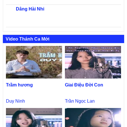
Dâng Hài Nhi
Video Thánh Ca Mới
Trầm hương
Giai Điệu Đời Con
Duy Ninh
Trần Ngọc Lan