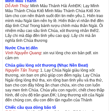
Mình Máu Thánh
Dỗ Anh Thùy
: Mình Máu Thánh Hải ÁnhĐK: Lạy Mình
Máu Thánh Chúa Kitô Mình Máu Thánh Chúa Kitô Xin
làm cho con nên thánh suốt đời tin mến yêu.1. Hiến trao
mình máu Ngài làm nên hy lề. Hiến thân vì nhân thế đền
đáp tình Cha! Trong bánh rượu chính máu thân Ngài. Ôi
nhiệm mầu cao sâu tình Chúa, xót thương nhân thế!2.
Lấy chi mà đáp đền tình yêu cao quý. Lấy chi mà ân
nghĩa tình Chúa thương
Nước Cha trị đến
Vinh Nguyễn Quang
: xin vui lòng cho xin bản pdf. xin
cảm ơn
Chúa giàu lòng xót thương (Nhạc Nền Beat)
Nguyễn Tấn Trung
: 1. Lạy Chúa Ngài giàu lòng xót
thương, xin ban ơn phù giúp con đêm ngày. Lạy Chúa
Ngài rộng lòng thứ tha, xin rộng ban tình yêu và tha thứ,
ban cho con đầy hồng ân chan chứa, xin cho con luôn
say men tình Chúa. Chúa yêu con người, chết cheo thập
hình, để cứu độ trần gian.ĐK: Lòng thương xót của Ngài
đến chúng con, dìu con đến tận nguồn của Thánh
Chiếc cầu qua dòng bão tố