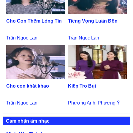
Cho Con Thêm Lòng Tin
Tiếng Vọng Luân Đôn
Trần Ngọc Lan
Trần Ngọc Lan
Cho con khát khao
Kiếp Tro Bụi
Trần Ngọc Lan
Phương Anh
,
Phương Ý
Cảm nhận âm nhạc