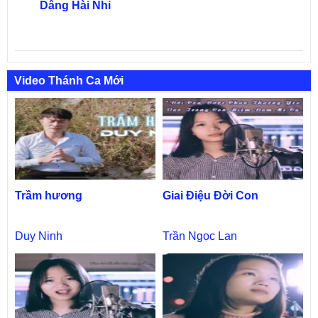
Dâng Hài Nhi
Video Thánh Ca Mới
Trầm hương
Giai Điệu Đời Con
Duy Ninh
Trần Ngọc Lan