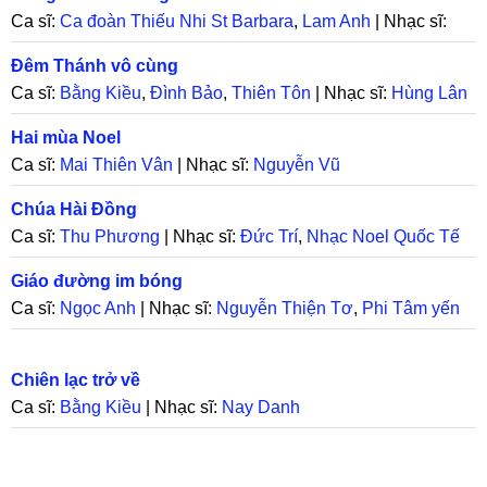
Ca sĩ:
Ca đoàn Thiếu Nhi St Barbara
,
Lam Anh
| Nhạc sĩ:
Thanh Lâm
,
Thy Vân
Đêm Thánh vô cùng
Ca sĩ:
Bằng Kiều
,
Đình Bảo
,
Thiên Tôn
| Nhạc sĩ:
Hùng Lân
Hai mùa Noel
Ca sĩ:
Mai Thiên Vân
| Nhạc sĩ:
Nguyễn Vũ
Chúa Hài Đồng
Ca sĩ:
Thu Phương
| Nhạc sĩ:
Đức Trí
,
Nhạc Noel Quốc Tế
Giáo đường im bóng
Ca sĩ:
Ngọc Anh
| Nhạc sĩ:
Nguyễn Thiện Tơ
,
Phi Tâm yến
Chiên lạc trở về
Ca sĩ:
Bằng Kiều
| Nhạc sĩ:
Nay Danh