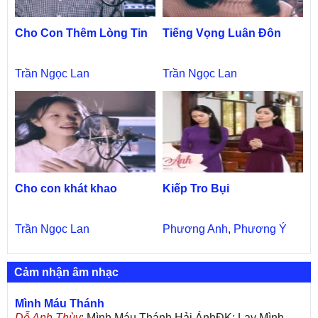
Cho Con Thêm Lòng Tin
Tiếng Vọng Luân Đôn
Trần Ngọc Lan
Trần Ngọc Lan
Cho con khát khao
Kiếp Tro Bụi
Trần Ngọc Lan
Phương Anh
,
Phương Ý
Cảm nhận âm nhạc
Mình Máu Thánh
Dỗ Anh Thùy
: Mình Máu Thánh Hải ÁnhĐK: Lạy Mình