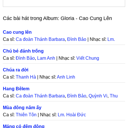
Các bài hát trong Album:
Gloria - Cao Cung Lên
Cao cung lên
Ca sĩ:
Ca đoàn Thánh Barbara
,
Đình Bảo
| Nhạc sĩ:
Lm.
Hoài Đức
,
Nguyễn Khắc Xuyên
Chú bé đánh trống
Ca sĩ:
Đình Bảo
,
Lam Anh
| Nhạc sĩ:
Viết Chung
Chúa ra đời
Ca sĩ:
Thanh Hà
| Nhạc sĩ:
Anh Linh
Hang Bêlem
Ca sĩ:
Ca đoàn Thánh Barbara
,
Đình Bảo
,
Quỳnh Vi
,
Thu
Phương
| Nhạc sĩ:
Hải Linh
,
Minh Châu
Mùa đông năm ấy
Ca sĩ:
Thiên Tôn
| Nhạc sĩ:
Lm. Hoài Đức
Máng cỏ đêm đông