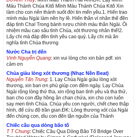
Máu Thánh Chúa Kitô Mình Máu Thánh Chúa Kitô Xin
làm cho con nên thánh suốt đời tin mến yêu.1. Hiến trao
mình máu Ngài làm nên hy lề. Hiến thân vì nhân thế đền
đáp tình Cha! Trong bánh rượu chính máu thân Ngài. Ôi
nhiệm mầu cao sâu tình Chúa, xót thương nhân thế!2.
Lấy chi mà đáp đền tình yêu cao quý. Lấy chi mà ân
nghĩa tình Chúa thương
Nước Cha trị đến
Vinh Nguyễn Quang
: xin vui lòng cho xin bản pdf. xin
cảm ơn
Chúa giàu lòng xót thương (Nhạc Nền Beat)
Nguyễn Tấn Trung
: 1. Lạy Chúa Ngài giàu lòng xót
thương, xin ban ơn phù giúp con đêm ngày. Lạy Chúa
Ngài rộng lòng thứ tha, xin rộng ban tình yêu và tha thứ,
ban cho con đầy hồng ân chan chứa, xin cho con luôn
say men tình Chúa. Chúa yêu con người, chết cheo thập
hình, để cứu độ trần gian.ĐK: Lòng thương xót của Ngài
đến chúng con, dìu con đến tận nguồn của Thánh
Chiếc cầu qua dòng bão tố
T T Chung
: Chiếc Cầu Qua Dòng Bão Tố Bridge Over