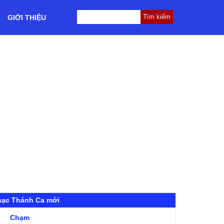
GIỚI THIỆU
hạc Thánh Ca mới
Chạm