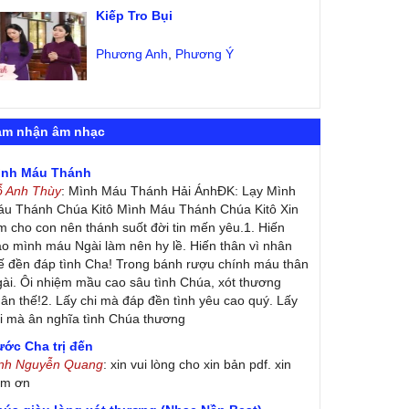
Kiếp Tro Bụi
Phương Anh
,
Phương Ý
ảm nhận âm nhạc
ình Máu Thánh
ỗ Anh Thùy
: Mình Máu Thánh Hải ÁnhĐK: Lạy Mình
u Thánh Chúa Kitô Mình Máu Thánh Chúa Kitô Xin
m cho con nên thánh suốt đời tin mến yêu.1. Hiến
ao mình máu Ngài làm nên hy lề. Hiến thân vì nhân
ế đền đáp tình Cha! Trong bánh rượu chính máu thân
ài. Ôi nhiệm mầu cao sâu tình Chúa, xót thương
ân thế!2. Lấy chi mà đáp đền tình yêu cao quý. Lấy
i mà ân nghĩa tình Chúa thương
ớc Cha trị đến
inh Nguyễn Quang
: xin vui lòng cho xin bản pdf. xin
ảm ơn