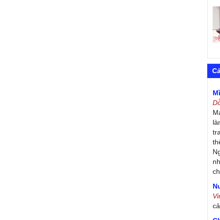
C
M
D
Má
là
tr
th
Ng
nh
ch
Nư
V
c