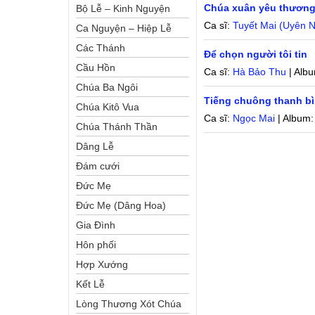
Chúa xuân yêu thươn
Bộ Lễ – Kinh Nguyện
Ca sĩ:
Tuyết Mai (Uyên 
Ca Nguyện – Hiệp Lễ
Các Thánh
Để chọn người tôi tin
Cầu Hồn
Ca sĩ:
Hà Bảo Thu
| Alb
Chúa Ba Ngôi
Tiếng chuông thanh b
Chúa Kitô Vua
Ca sĩ:
Ngọc Mai
| Album
Chúa Thánh Thần
Dâng Lễ
Đám cưới
Đức Mẹ
Đức Mẹ (Dâng Hoa)
Gia Đình
Hôn phối
Hợp Xướng
Kết Lễ
Lòng Thương Xót Chúa