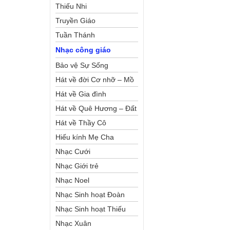
Thiếu Nhi
Truyền Giáo
Tuần Thánh
Nhạc công giáo
Bảo vệ Sự Sống
Hát về đời Cơ nhỡ – Mồ
côi
Hát về Gia đình
Hát về Quê Hương – Đất
Nước
Hát về Thầy Cô
Hiếu kính Mẹ Cha
Nhạc Cưới
Nhạc Giới trẻ
Nhạc Noel
Nhạc Sinh hoạt Đoàn
Thể Công Giáo
Nhạc Sinh hoạt Thiếu
Nhi
Nhạc Xuân