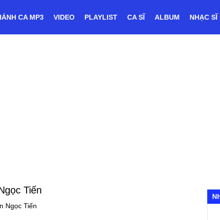
HÁNH CA MP3
VIDEO
PLAYLIST
CA SĨ
ALBUM
NHẠC SĨ
Ngọc Tiến
N
n Ngọc Tiến