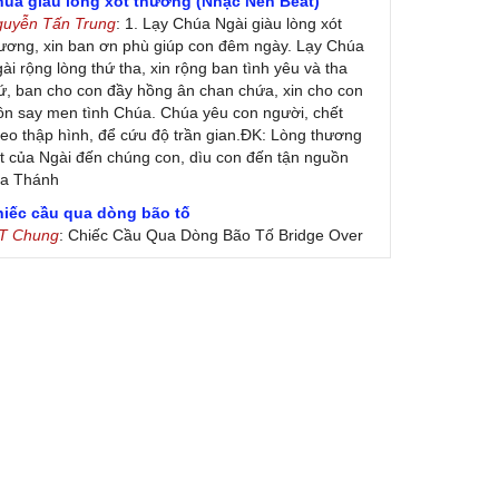
húa giàu lòng xót thương (Nhạc Nền Beat)
guyễn Tấn Trung
: 1. Lạy Chúa Ngài giàu lòng xót
ương, xin ban ơn phù giúp con đêm ngày. Lạy Chúa
ài rộng lòng thứ tha, xin rộng ban tình yêu và tha
ứ, ban cho con đầy hồng ân chan chứa, xin cho con
ôn say men tình Chúa. Chúa yêu con người, chết
eo thập hình, để cứu độ trần gian.ĐK: Lòng thương
t của Ngài đến chúng con, dìu con đến tận nguồn
ủa Thánh
hiếc cầu qua dòng bão tố
 T Chung
: Chiếc Cầu Qua Dòng Bão Tố Bridge Over
oubled Water by Simon & Garfunkel (Released
nuary 26, 1970) Lời Việt: Nhạc Sĩ Vũ Đức Nghiêm
ình Bày: Chung Tử Lưu
 Colores! (Lời Việt)
on Vu
: Bài hát có lời chưa.Cám ơn
ài ca dâng Mẹ
uc
: xin lòi bài hat ,bai ca dang me.gia ân
heo gương Mẹ, con lên đường
 Thúy Ngân
: xin cho con bản PDF bài này ạ