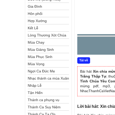
Gia Đình
Hôn phối
Hợp Xướng
Kết Lễ
Lòng Thương Xót Chúa
Mùa Chay
Mùa Giáng Sinh
Mùa Phục Sinh
Tải về
Mùa Vọng
Ngợi Ca Đức Mẹ
Bài hát
Xin chia mừ
Trăng Thập Tự
, thu
Nhạc thánh ca mùa Xuân
Tình Chúa Yêu Co
Nhập Lễ
mừng pdf, mp3, pl
NhacThanhCaVietN
Tận Hiến
Thánh ca phụng vụ
Lời bài hát: Xin ch
Thánh Ca Suy Niệm
Thánh Ca Tạ Ơn