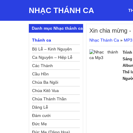
NHẠC THÁNH CA
T
Danh mục Nhạc thánh ca
Xin chia mừng
-
Thánh ca
Nhạc Thánh Ca
»
MP3
Bộ Lễ – Kinh Nguyện
Trình
Ca Nguyện – Hiệp Lễ
Sáng 
Các Thánh
Albu
Thể l
Cầu Hồn
Ngườ
Chúa Ba Ngôi
Chúa Kitô Vua
Chúa Thánh Thần
Dâng Lễ
Đám cưới
Đức Mẹ
Đức Mẹ (Dâng Hoa)