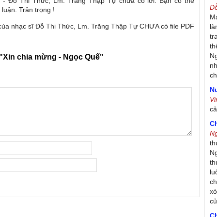
 - Đỗ Thi Thức, Lm. Trăng Thập Tự chưa có lời. Bạn có thể
D
luận. Trân trọng !
Má
của nhạc sĩ Đỗ Thi Thức, Lm. Trăng Thập Tự CHƯA có file PDF
là
tr
th
Ng
"Xin chia mừng - Ngọc Quế"
nh
ch
Nư
V
c
C
N
th
Ng
th
lu
ch
xó
c
C