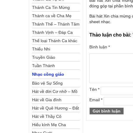
Bài hát Xin chia mừng
đóng góp tại phần bình 
Thánh Ca Tin Mừng
Thánh ca về Cha Mẹ
Bài hát Xin chia mừng 
sheet nhạc.
Thánh Thể – Thánh Tâm
Thánh Vịnh – Đáp Ca
Thảo luận cho bài:
Thể loại Thánh Ca khác
Bình luận
*
Thiếu Nhi
Truyền Giáo
Tuần Thánh
Nhạc công giáo
Bảo vệ Sự Sống
Tên
*
Hát về đời Cơ nhỡ – Mồ
côi
Hát về Gia đình
Email
*
Hát về Quê Hương – Đất
Nước
Hát về Thầy Cô
Hiếu kính Mẹ Cha