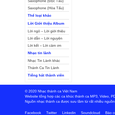
Saxophone (Độc Tấu)
Saxophone (Hòa Tấu)
Thể loại khác
Lời Giới thiệu Album
Lời ngỏ – Lời giới thiệu
Lời dẫn – Lời nguyện
Lời kết – Lời cảm ơn
Nhạc tin lành
Nhạc Tin Lành khác
Thánh Ca Tin Lành
Tiếng hát thành viên
© 2020 Nhạc thánh ca Việt Nam
Website tổng hợp các ca khúc thánh ca MP3, Video, PDF,
Nguồn nhạc thánh ca được sưu tầm từ rất nhiều nguồn t
Facebook
Twitter
Linkedin
Soundcloud
Báo c