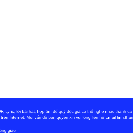
th
Đ
D
Ng
tr
cứ
ta
hơ
Ch
 Lyric, lời bài hát, hợp âm để quý độc giả có thể nghe nhạc thánh ca
rên Internet. Mọi vấn đề bản quyền xin vui lòng liên hệ Email tinh.th
ông giáo