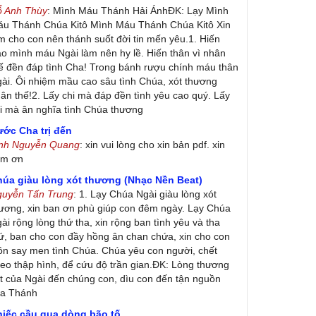
ỗ Anh Thùy
: Mình Máu Thánh Hải ÁnhĐK: Lạy Mình
u Thánh Chúa Kitô Mình Máu Thánh Chúa Kitô Xin
m cho con nên thánh suốt đời tin mến yêu.1. Hiến
ao mình máu Ngài làm nên hy lề. Hiến thân vì nhân
ế đền đáp tình Cha! Trong bánh rượu chính máu thân
ài. Ôi nhiệm mầu cao sâu tình Chúa, xót thương
ân thế!2. Lấy chi mà đáp đền tình yêu cao quý. Lấy
i mà ân nghĩa tình Chúa thương
ớc Cha trị đến
inh Nguyễn Quang
: xin vui lòng cho xin bản pdf. xin
ảm ơn
húa giàu lòng xót thương (Nhạc Nền Beat)
guyễn Tấn Trung
: 1. Lạy Chúa Ngài giàu lòng xót
ương, xin ban ơn phù giúp con đêm ngày. Lạy Chúa
ài rộng lòng thứ tha, xin rộng ban tình yêu và tha
ứ, ban cho con đầy hồng ân chan chứa, xin cho con
ôn say men tình Chúa. Chúa yêu con người, chết
eo thập hình, để cứu độ trần gian.ĐK: Lòng thương
t của Ngài đến chúng con, dìu con đến tận nguồn
ủa Thánh
hiếc cầu qua dòng bão tố