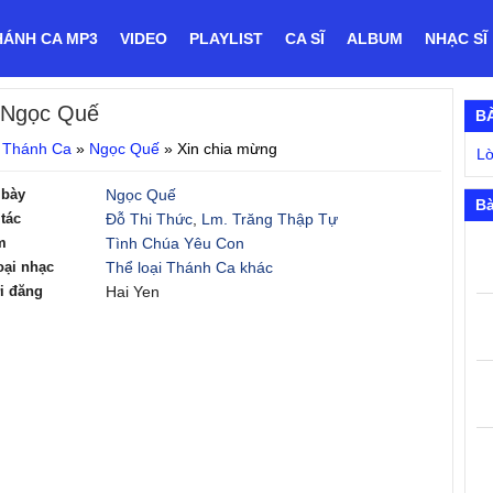
HÁNH CA MP3
VIDEO
PLAYLIST
CA SĨ
ALBUM
NHẠC SĨ
 Ngọc Quế
B
 Thánh Ca
»
Ngọc Quế
»
Xin chia mừng
Lờ
 bày
Ngọc Quế
Bà
tác
Đỗ Thi Thức
,
Lm. Trăng Thập Tự
m
Tình Chúa Yêu Con
oại nhạc
Thể loại Thánh Ca khác
i đăng
Hai Yen