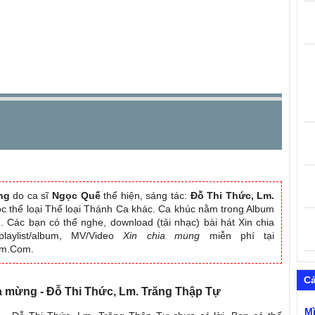
ng
do ca sĩ
Ngọc Quế
thể hiện, sáng tác:
Đỗ Thi Thức, Lm.
ộc thể loại Thể loại Thánh Ca khác. Ca khúc nằm trong Album
n
. Các bạn có thể nghe, download (tải nhạc) bài hát Xin chia
aylist/album, MV/Video
Xin chia mung
miễn phí tại
am.Com.
C
ia mừng - Đỗ Thi Thức, Lm. Trăng Thập Tự
M