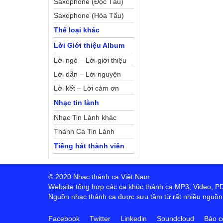
Saxophone (Độc Tấu)
Saxophone (Hòa Tấu)
Thể loại khác
Lời Giới thiệu Album
Lời ngỏ – Lời giới thiệu
Lời dẫn – Lời nguyện
Lời kết – Lời cảm ơn
Nhạc tin lành
Nhạc Tin Lành khác
Thánh Ca Tin Lành
Tiếng hát thành viên
© 2020 Nhạc thánh ca Việt Nam
Website tổng hợp các ca khúc thánh ca MP3, Video, PDF,
Nguồn nhạc thánh ca được sưu tầm từ rất nhiều nguồn t
Facebook
Twitter
Linkedin
Soundcloud
Báo c