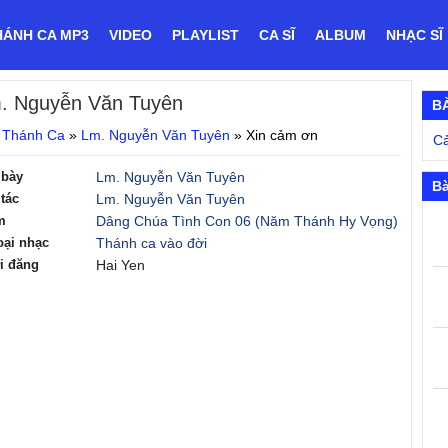
HÁNH CA MP3
VIDEO
PLAYLIST
CA SĨ
ALBUM
NHẠC SĨ
. Nguyễn Văn Tuyên
B
 Thánh Ca
»
Lm. Nguyễn Văn Tuyên
»
Xin cảm ơn
C
 bày
Lm. Nguyễn Văn Tuyên
Bà
tác
Lm. Nguyễn Văn Tuyên
m
Dâng Chúa Tình Con 06 (Năm Thánh Hy Vọng)
oại nhạc
Thánh ca vào đời
i đăng
Hai Yen