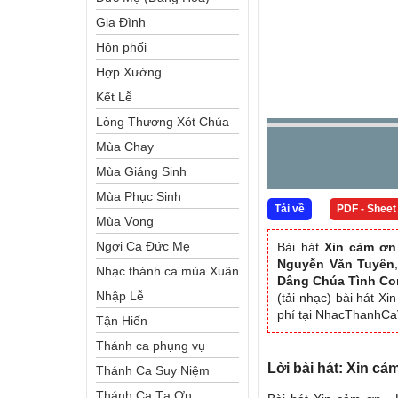
Gia Đình
Hôn phối
Hợp Xướng
Kết Lễ
Lòng Thương Xót Chúa
Mùa Chay
Mùa Giáng Sinh
Mùa Phục Sinh
Tải về
PDF - Sheet
Mùa Vọng
Ngợi Ca Đức Mẹ
Bài hát
Xin cảm ơn
Nguyễn Văn Tuyên
Nhạc thánh ca mùa Xuân
Dâng Chúa Tình Co
Nhập Lễ
(tải nhạc) bài hát X
phí tại NhacThanhC
Tận Hiến
Thánh ca phụng vụ
Lời bài hát: Xin c
Thánh Ca Suy Niệm
Thánh Ca Tạ Ơn