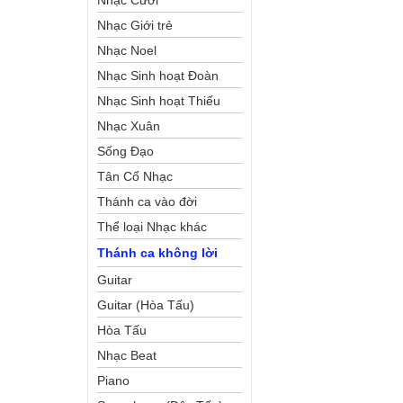
Nhạc Cưới
Nhạc Giới trẻ
Nhạc Noel
Nhạc Sinh hoạt Đoàn
Thể Công Giáo
Nhạc Sinh hoạt Thiếu
Nhi
Nhạc Xuân
Sống Đạo
Tân Cổ Nhạc
Thánh ca vào đời
Thể loại Nhạc khác
Thánh ca không lời
Guitar
Guitar (Hòa Tấu)
Hòa Tấu
Nhạc Beat
Piano