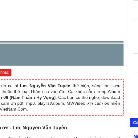
 nhạc
do ca sĩ
Lm. Nguyễn Văn Tuyên
thể hiện, sáng tác:
Lm.
, thuộc thể loại Thánh ca vào đời. Ca khúc nằm trong Album
n 06 (Năm Thánh Hy Vọng)
. Các bạn có thể nghe, download
in cảm ơn pdf, mp3, playlist/album, MV/Video
Xin cam on
miễn
aVietNam.Com.
C
ảm ơn - Lm. Nguyễn Văn Tuyên
M