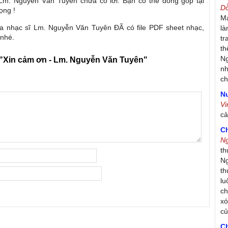
 Lm. Nguyễn Văn Tuyên chưa có lời. Bạn có thể đóng góp tại
D
ọng !
Má
ủa nhạc sĩ Lm. Nguyễn Văn Tuyên ĐÃ có file PDF sheet nhạc,
là
 nhé.
tr
th
Ng
"Xin cảm ơn - Lm. Nguyễn Văn Tuyên"
nh
ch
Nư
V
c
C
N
th
Ng
th
lu
ch
xó
c
C