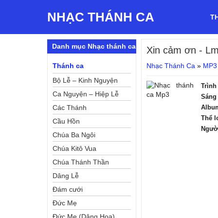
NHẠC THÁNH CA
T
Danh mục Nhạc thánh ca
Xin cảm ơn
- Lm
Thánh ca
Nhạc Thánh Ca
»
MP3
Bộ Lễ – Kinh Nguyện
Trình
Ca Nguyện – Hiệp Lễ
Sáng 
Các Thánh
Albu
Thể l
Cầu Hồn
Ngườ
Chúa Ba Ngôi
Chúa Kitô Vua
Chúa Thánh Thần
Dâng Lễ
Đám cưới
Đức Mẹ
Đức Mẹ (Dâng Hoa)