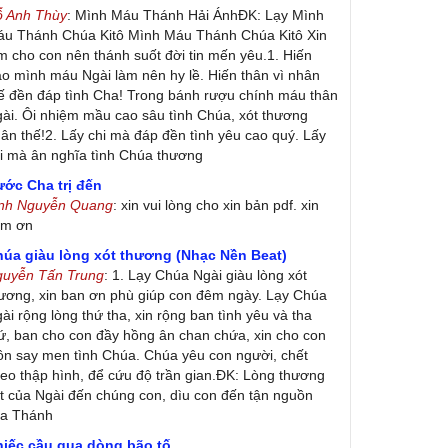
ỗ Anh Thùy
: Mình Máu Thánh Hải ÁnhĐK: Lạy Mình
u Thánh Chúa Kitô Mình Máu Thánh Chúa Kitô Xin
m cho con nên thánh suốt đời tin mến yêu.1. Hiến
ao mình máu Ngài làm nên hy lề. Hiến thân vì nhân
ế đền đáp tình Cha! Trong bánh rượu chính máu thân
ài. Ôi nhiệm mầu cao sâu tình Chúa, xót thương
ân thế!2. Lấy chi mà đáp đền tình yêu cao quý. Lấy
i mà ân nghĩa tình Chúa thương
ớc Cha trị đến
inh Nguyễn Quang
: xin vui lòng cho xin bản pdf. xin
ảm ơn
húa giàu lòng xót thương (Nhạc Nền Beat)
guyễn Tấn Trung
: 1. Lạy Chúa Ngài giàu lòng xót
ương, xin ban ơn phù giúp con đêm ngày. Lạy Chúa
ài rộng lòng thứ tha, xin rộng ban tình yêu và tha
ứ, ban cho con đầy hồng ân chan chứa, xin cho con
ôn say men tình Chúa. Chúa yêu con người, chết
eo thập hình, để cứu độ trần gian.ĐK: Lòng thương
t của Ngài đến chúng con, dìu con đến tận nguồn
ủa Thánh
hiếc cầu qua dòng bão tố