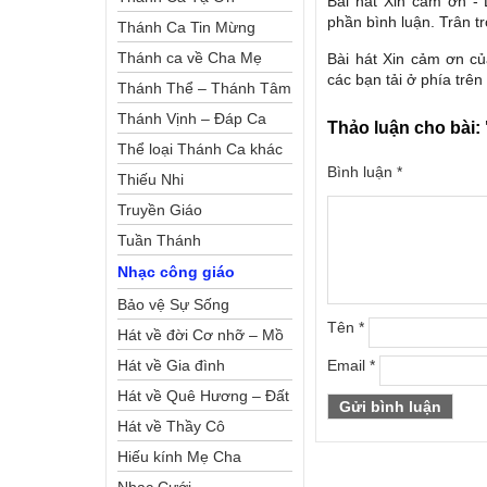
Bài hát Xin cảm ơn -
phần bình luận. Trân tr
Thánh Ca Tin Mừng
Thánh ca về Cha Mẹ
Bài hát Xin cảm ơn c
các bạn tải ở phía trên
Thánh Thể – Thánh Tâm
Thánh Vịnh – Đáp Ca
Thảo luận cho bài:
Thể loại Thánh Ca khác
Bình luận
*
Thiếu Nhi
Truyền Giáo
Tuần Thánh
Nhạc công giáo
Bảo vệ Sự Sống
Tên
*
Hát về đời Cơ nhỡ – Mồ
côi
Hát về Gia đình
Email
*
Hát về Quê Hương – Đất
Nước
Hát về Thầy Cô
Hiếu kính Mẹ Cha