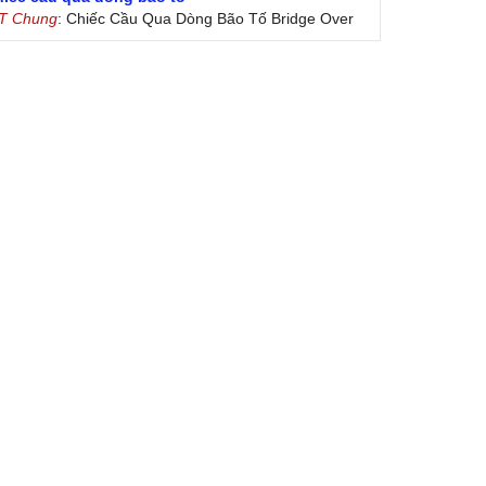
 T Chung
: Chiếc Cầu Qua Dòng Bão Tố Bridge Over
oubled Water by Simon & Garfunkel (Released
nuary 26, 1970) Lời Việt: Nhạc Sĩ Vũ Đức Nghiêm
ình Bày: Chung Tử Lưu
 Colores! (Lời Việt)
on Vu
: Bài hát có lời chưa.Cám ơn