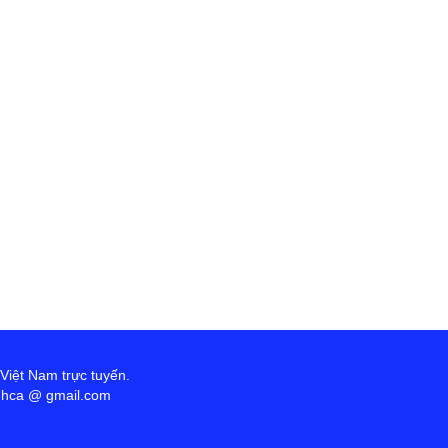
 Việt Nam trực tuyến.
anhca @ gmail.com