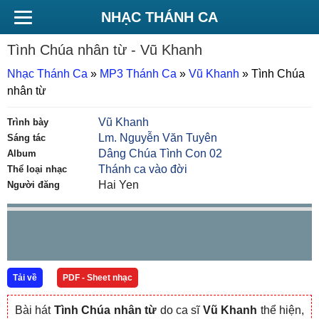
NHẠC THÁNH CA
Tình Chúa nhân từ
- Vũ Khanh
Nhạc Thánh Ca
»
MP3 Thánh Ca
»
Vũ Khanh
»
Tình Chúa
nhân từ
Vũ Khanh
Trình bày
Lm. Nguyễn Văn Tuyên
Sáng tác
Dâng Chúa Tình Con 02
Album
Thánh ca vào đời
Thể loại nhạc
Hai Yen
Người đăng
Tải về
PDF - Sheet nhạc
Bài hát
Tình Chúa nhân từ
do ca sĩ
Vũ Khanh
thể hiện,