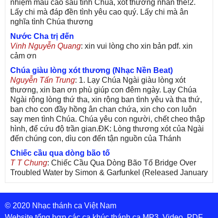
nhiệm mầu cao sâu tình Chúa, xót thương nhân thế!2.
Lấy chi mà đáp đền tình yêu cao quý. Lấy chi mà ân
nghĩa tình Chúa thương
Nước Cha trị đến
Vinh Nguyễn Quang
: xin vui lòng cho xin bản pdf. xin
cảm ơn
Chúa giàu lòng xót thương (Nhạc Nền Beat)
Nguyễn Tấn Trung
: 1. Lạy Chúa Ngài giàu lòng xót
thương, xin ban ơn phù giúp con đêm ngày. Lạy Chúa
Ngài rộng lòng thứ tha, xin rộng ban tình yêu và tha thứ,
ban cho con đầy hồng ân chan chứa, xin cho con luôn
say men tình Chúa. Chúa yêu con người, chết cheo thập
hình, để cứu độ trần gian.ĐK: Lòng thương xót của Ngài
đến chúng con, dìu con đến tận nguồn của Thánh
Chiếc cầu qua dòng bão tố
T T Chung
: Chiếc Cầu Qua Dòng Bão Tố Bridge Over
Troubled Water by Simon & Garfunkel (Released January
26, 1970) Lời Việt: Nhạc Sĩ Vũ Đức Nghiêm Trình Bày:
Chung Tử Lưu
© 2020 Nhạc thánh ca Việt Nam
De Colores! (Lời Việt)
Son Vu
: Bài hát có lời chưa.Cám ơn
Website tổng hợp các ca khúc thánh ca MP3, Video, PDF,