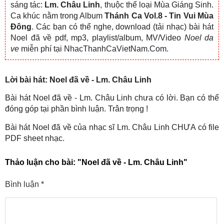
sáng tác:
Lm. Châu Linh
, thuộc thể loại Mùa Giáng Sinh.
Ca khúc nằm trong Album
Thánh Ca Vol.8 - Tin Vui Mùa
Đông
. Các bạn có thể nghe, download (tải nhạc) bài hát
Noel đã về pdf, mp3, playlist/album, MV/Video
Noel da
ve
miễn phí tại NhacThanhCaVietNam.Com.
Lời bài hát: Noel đã về - Lm. Châu Linh
Bài hát Noel đã về - Lm. Châu Linh chưa có lời. Bạn có thể
đóng góp tại phần bình luận. Trân trọng !
Bài hát Noel đã về của nhạc sĩ Lm. Châu Linh CHƯA có file
PDF sheet nhạc.
Thảo luận cho bài:
"Noel đã về - Lm. Châu Linh"
Bình luận
*