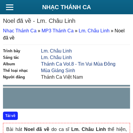
NHẠC THÁNH CA
Noel đã về
- Lm. Châu Linh
Nhạc Thánh Ca
»
MP3 Thánh Ca
»
Lm. Châu Linh
»
Noel
đã về
Lm. Châu Linh
Trình bày
Lm. Châu Linh
Sáng tác
Thánh Ca Vol.8 - Tin Vui Mùa Đông
Album
Mùa Giáng Sinh
Thể loại nhạc
Thánh Ca Việt Nam
Người đăng
Tải về
Bài hát
Noel đã về
do ca sĩ
Lm. Châu Linh
thể hiện,