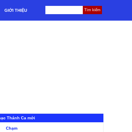
GIỚI THIỆU
hạc Thánh Ca mới
Chạm