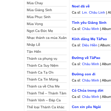
Mùa Chay
Noel đã về
Mùa Giáng Sinh
Ca sĩ:
Lm. Châu Linh
| A
Mùa Phục Sinh
Tình yêu Giáng Sinh
Mùa Vọng
Ca sĩ:
Châu Minh
| Albu
Ngợi Ca Đức Mẹ
Nhạc thánh ca mùa Xuân
Kính dâng Mẹ TàPao
Nhập Lễ
Ca sĩ:
Diệu Hiền
| Album
Tận Hiến
Đường về TàPao
Thánh ca phụng vụ
Ca sĩ:
Châu Minh
| Albu
Thánh Ca Suy Niệm
Thánh Ca Tạ Ơn
Đường con đi
Thánh Ca Tin Mừng
Ca sĩ:
Châu Minh
| Albu
Thánh ca về Cha Mẹ
Có Chúa trong đời
Thánh Thể – Thánh Tâm
Ca sĩ:
Châu Minh
| Albu
Thánh Vịnh – Đáp Ca
Con xin yêu Ngài
Thể loại Thánh Ca khác