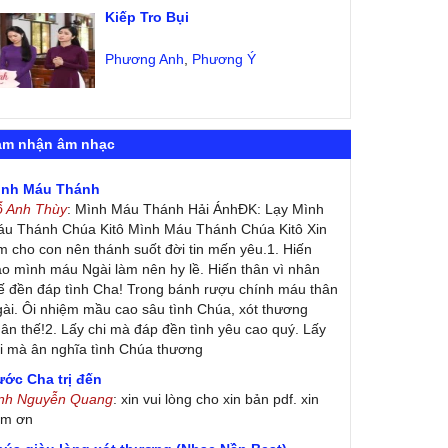
Kiếp Tro Bụi
Phương Anh
,
Phương Ý
ảm nhận âm nhạc
ình Máu Thánh
ỗ Anh Thùy
: Mình Máu Thánh Hải ÁnhĐK: Lạy Mình
u Thánh Chúa Kitô Mình Máu Thánh Chúa Kitô Xin
m cho con nên thánh suốt đời tin mến yêu.1. Hiến
ao mình máu Ngài làm nên hy lề. Hiến thân vì nhân
ế đền đáp tình Cha! Trong bánh rượu chính máu thân
ài. Ôi nhiệm mầu cao sâu tình Chúa, xót thương
ân thế!2. Lấy chi mà đáp đền tình yêu cao quý. Lấy
i mà ân nghĩa tình Chúa thương
ớc Cha trị đến
inh Nguyễn Quang
: xin vui lòng cho xin bản pdf. xin
ảm ơn