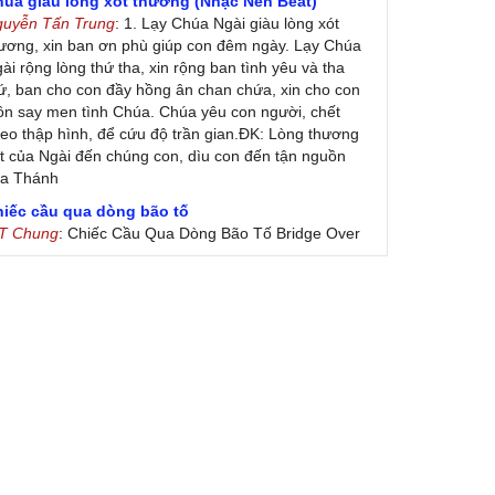
húa giàu lòng xót thương (Nhạc Nền Beat)
guyễn Tấn Trung
: 1. Lạy Chúa Ngài giàu lòng xót
ương, xin ban ơn phù giúp con đêm ngày. Lạy Chúa
ài rộng lòng thứ tha, xin rộng ban tình yêu và tha
ứ, ban cho con đầy hồng ân chan chứa, xin cho con
ôn say men tình Chúa. Chúa yêu con người, chết
eo thập hình, để cứu độ trần gian.ĐK: Lòng thương
t của Ngài đến chúng con, dìu con đến tận nguồn
ủa Thánh
hiếc cầu qua dòng bão tố
 T Chung
: Chiếc Cầu Qua Dòng Bão Tố Bridge Over
oubled Water by Simon & Garfunkel (Released
nuary 26, 1970) Lời Việt: Nhạc Sĩ Vũ Đức Nghiêm
ình Bày: Chung Tử Lưu
 Colores! (Lời Việt)
on Vu
: Bài hát có lời chưa.Cám ơn
ài ca dâng Mẹ
uc
: xin lòi bài hat ,bai ca dang me.gia ân
heo gương Mẹ, con lên đường
 Thúy Ngân
: xin cho con bản PDF bài này ạ