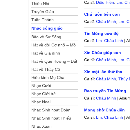
Ca sĩ:
Diệu Hiền
,
Lm. Ch
Thiếu Nhi
Truyền Giáo
Chú luôn bên con
Tuần Thánh
Ca sĩ:
Châu Minh
,
Lm. C
Nhạc công giáo
Tin Mừng cứu độ
Bảo vệ Sự Sống
Ca sĩ:
Lm. Châu Linh
| A
Hát về đời Cơ nhỡ – Mồ
Xin Chúa giúp con
côi
Hát về Gia đình
Ca sĩ:
Châu Minh
,
Lm. C
Hát về Quê Hương – Đất
Nước
Hát về Thầy Cô
Xin một lần thứ tha
Hiếu kính Mẹ Cha
Ca sĩ:
Châu Minh
,
Thùy
Nhạc Cưới
Rao truyền Tin Mừng
Nhạc Giới trẻ
Ca sĩ:
Châu Minh
| Albu
Nhạc Noel
Nhạc Sinh hoạt Đoàn
Mong chờ Chúa đến
Ca sĩ:
Lm. Châu Linh
| A
Thể Công Giáo
Nhạc Sinh hoạt Thiếu
Nhi
Nhạc Xuân