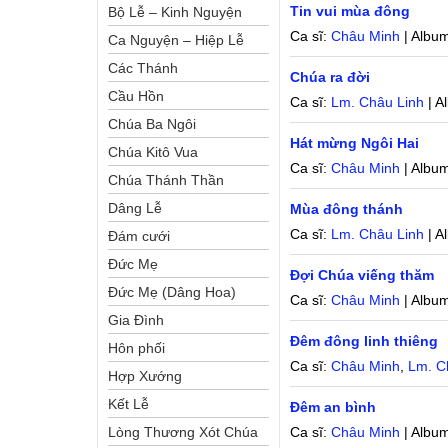
Tin vui mùa đông
Bộ Lễ – Kinh Nguyện
Ca sĩ:
Châu Minh
| Albu
Ca Nguyện – Hiệp Lễ
Các Thánh
Chúa ra đời
Cầu Hồn
Ca sĩ:
Lm. Châu Linh
| A
Chúa Ba Ngôi
Hát mừng Ngôi Hai
Chúa Kitô Vua
Ca sĩ:
Châu Minh
| Albu
Chúa Thánh Thần
Dâng Lễ
Mùa đông thánh
Ca sĩ:
Lm. Châu Linh
| A
Đám cưới
Đức Mẹ
Đợi Chúa viếng thăm
Đức Mẹ (Dâng Hoa)
Ca sĩ:
Châu Minh
| Albu
Gia Đình
Đêm đông linh thiêng
Hôn phối
Ca sĩ:
Châu Minh
,
Lm. C
Hợp Xướng
Kết Lễ
Đêm an bình
Lòng Thương Xót Chúa
Ca sĩ:
Châu Minh
| Albu