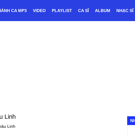
HÁNH CA MP3
VIDEO
PLAYLIST
CA SĨ
ALBUM
NHẠC SĨ
u Linh
N
hâu Linh