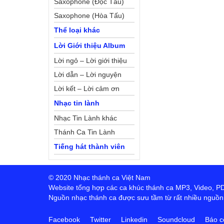
Saxophone (Độc Tấu)
Saxophone (Hòa Tấu)
Thể loại khác
Lời Giới thiệu Album
Lời ngỏ – Lời giới thiệu
Lời dẫn – Lời nguyện
Lời kết – Lời cảm ơn
Nhạc tin lành
Nhạc Tin Lành khác
Thánh Ca Tin Lành
Tiếng hát thành viên
© 2020 Nhạc thánh ca Việt Nam
Website tổng hợp các ca khúc thánh ca MP3, Video, PDF,
Nguồn nhạc thánh ca được sưu tầm từ rất nhiều nguồn t
Facebook
Twitter
Linkedin
Soundcloud
Báo c