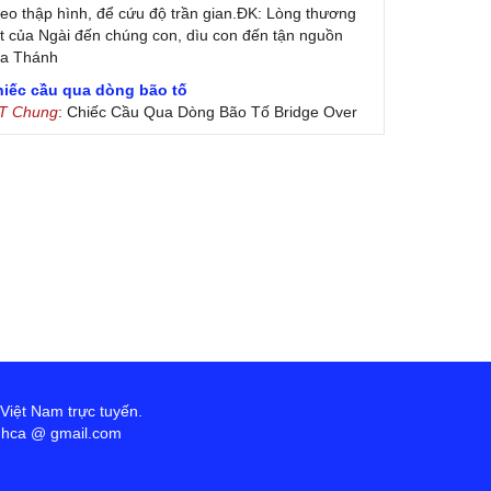
eo thập hình, để cứu độ trần gian.ĐK: Lòng thương
t của Ngài đến chúng con, dìu con đến tận nguồn
ủa Thánh
hiếc cầu qua dòng bão tố
 T Chung
: Chiếc Cầu Qua Dòng Bão Tố Bridge Over
oubled Water by Simon & Garfunkel (Released
nuary 26, 1970) Lời Việt: Nhạc Sĩ Vũ Đức Nghiêm
ình Bày: Chung Tử Lưu
 Colores! (Lời Việt)
on Vu
: Bài hát có lời chưa.Cám ơn
 Việt Nam trực tuyến.
anhca @ gmail.com