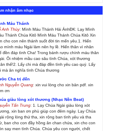
ảm nhận âm nhạc
ình Máu Thánh
ỗ Anh Thùy
: Mình Máu Thánh Hải ÁnhĐK: Lạy Mình
u Thánh Chúa Kitô Mình Máu Thánh Chúa Kitô Xin
m cho con nên thánh suốt đời tin mến yêu.1. Hiến
ao mình máu Ngài làm nên hy lề. Hiến thân vì nhân
ế đền đáp tình Cha! Trong bánh rượu chính máu thân
ài. Ôi nhiệm mầu cao sâu tình Chúa, xót thương
ân thế!2. Lấy chi mà đáp đền tình yêu cao quý. Lấy
i mà ân nghĩa tình Chúa thương
ớc Cha trị đến
inh Nguyễn Quang
: xin vui lòng cho xin bản pdf. xin
ảm ơn
húa giàu lòng xót thương (Nhạc Nền Beat)
guyễn Tấn Trung
: 1. Lạy Chúa Ngài giàu lòng xót
ương, xin ban ơn phù giúp con đêm ngày. Lạy Chúa
ài rộng lòng thứ tha, xin rộng ban tình yêu và tha
ứ, ban cho con đầy hồng ân chan chứa, xin cho con
ôn say men tình Chúa. Chúa yêu con người, chết