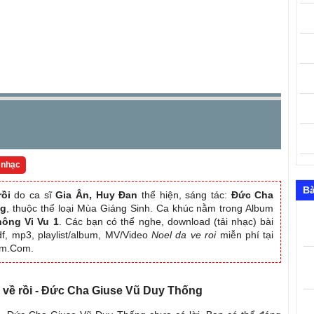
 nhạc
Bà
rồi
do ca sĩ
Gia Ân, Huy Đan
thể hiện, sáng tác:
Đức Cha
ng
, thuộc thể loại Mùa Giáng Sinh. Ca khúc nằm trong Album
hông Vi Vu 1
. Các bạn có thể nghe, download (tải nhạc) bài
df, mp3, playlist/album, MV/Video
Noel da ve roi
miễn phí tại
am.Com.
đã về rồi - Đức Cha Giuse Vũ Duy Thống