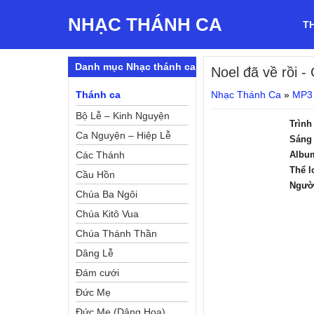
NHẠC THÁNH CA
T
Danh mục Nhạc thánh ca
Noel đã về rồi
- 
Thánh ca
Nhạc Thánh Ca
»
MP3
Bộ Lễ – Kinh Nguyện
Trình
Ca Nguyện – Hiệp Lễ
Sáng 
Các Thánh
Albu
Thể l
Cầu Hồn
Ngườ
Chúa Ba Ngôi
Chúa Kitô Vua
Chúa Thánh Thần
Dâng Lễ
Đám cưới
Đức Mẹ
Đức Mẹ (Dâng Hoa)