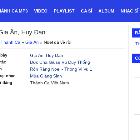
HÁNH CA MP3
VIDEO
PLAYLIST
CA SĨ
ALBUM
NHẠC SĨ
Gia Ân, Huy Đan
B
 Thánh Ca
»
Gia Ân
»
Noel đã về rồi
Tí
 bày
Gia Ân
,
Huy Đan
Cù
tác
Đức Cha Giuse Vũ Duy Thống
m
Rộn Ràng Noel - Thông Vi Vu 1
oại nhạc
Mùa Giáng Sinh
i đăng
Thánh Ca Việt Nam