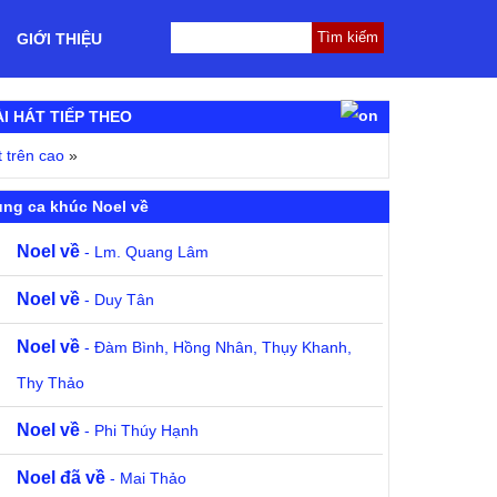
GIỚI THIỆU
ÀI HÁT TIẾP THEO
t trên cao
»
ng ca khúc Noel về
Noel về
- Lm. Quang Lâm
Noel về
- Duy Tân
Noel về
- Đàm Bình, Hồng Nhân, Thụy Khanh,
Thy Thảo
Noel về
- Phi Thúy Hạnh
Noel đã về
- Mai Thảo