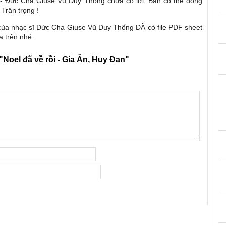
i - Đức Cha Giuse Vũ Duy Thống chưa có lời. Bạn có thể đóng
 Trân trọng !
i của nhạc sĩ Đức Cha Giuse Vũ Duy Thống ĐÃ có file PDF sheet
a trên nhé.
"Noel đã về rồi - Gia Ân, Huy Đan"