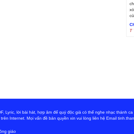
ch
xó
c
C
T
Tr
Ja
Tr
De
S
 Lyric, lời bài hát, hợp âm để quý độc giả có thể nghe nhạc thánh ca
rên Internet. Mọi vấn đề bản quyền xin vui lòng liên hệ Email tinh.th
ông giáo