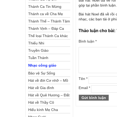
Bài hát Noel đã về rồ
góp tại phần bình luận.
Thánh Ca Tin Mừng
Thánh ca về Cha Mẹ
Bài hát Noel đã về rồ
nhạc, các bạn tải ở phí
Thánh Thể – Thánh Tâm
Thánh Vịnh – Đáp Ca
Thảo luận cho bài:
Thể loại Thánh Ca khác
Bình luận
*
Thiếu Nhi
Truyền Giáo
Tuần Thánh
Nhạc công giáo
Bảo vệ Sự Sống
Tên
*
Hát về đời Cơ nhỡ – Mồ
côi
Hát về Gia đình
Email
*
Hát về Quê Hương – Đất
Nước
Hát về Thầy Cô
Hiếu kính Mẹ Cha