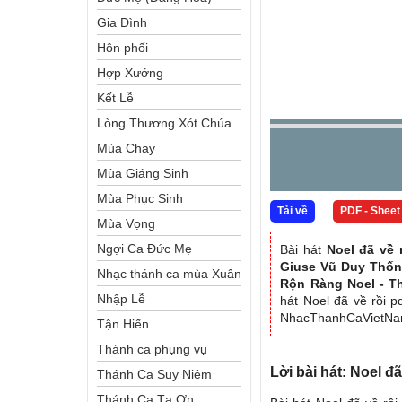
Gia Đình
Hôn phối
Hợp Xướng
Kết Lễ
Lòng Thương Xót Chúa
Mùa Chay
Mùa Giáng Sinh
Mùa Phục Sinh
Tải về
PDF - Sheet
Mùa Vọng
Ngợi Ca Đức Mẹ
Bài hát
Noel đã về 
Giuse Vũ Duy Thố
Nhạc thánh ca mùa Xuân
Rộn Ràng Noel - T
Nhập Lễ
hát Noel đã về rồi p
NhacThanhCaVietN
Tận Hiến
Thánh ca phụng vụ
Lời bài hát: Noel 
Thánh Ca Suy Niệm
Thánh Ca Tạ Ơn