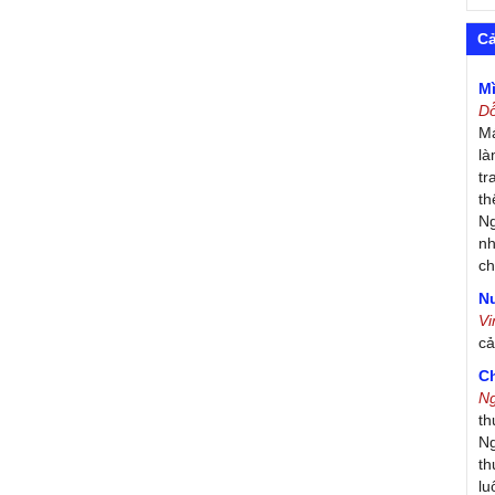
C
M
D
Má
là
tr
th
Ng
nh
ch
Nư
V
c
C
N
th
Ng
th
lu