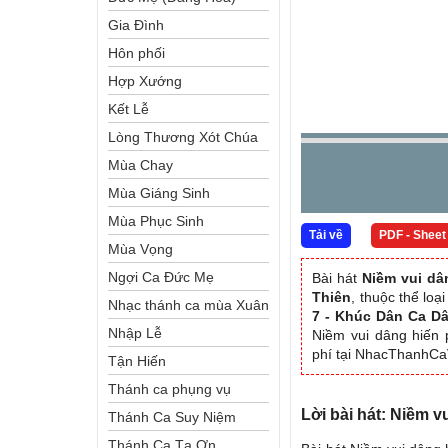
Gia Đình
Hôn phối
Hợp Xướng
Kết Lễ
Lòng Thương Xót Chúa
Mùa Chay
Mùa Giáng Sinh
Mùa Phục Sinh
Tải về
PDF - Sheet
Mùa Vọng
Ngợi Ca Đức Mẹ
Bài hát
Niềm vui dâ
Thiên
, thuộc thể lo
Nhạc thánh ca mùa Xuân
7 - Khúc Dân Ca D
Nhập Lễ
Niềm vui dâng hiến 
phí tại NhacThanhC
Tận Hiến
Thánh ca phụng vụ
Lời bài hát: Niềm v
Thánh Ca Suy Niệm
Thánh Ca Tạ Ơn