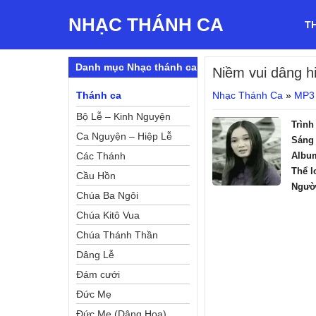
NHẠC THÁNH CA
T
Danh mục Nhạc thánh ca
Niềm vui dâng h
Thánh ca
Nhạc Thánh Ca
»
MP3
Bộ Lễ – Kinh Nguyện
Trình
Ca Nguyện – Hiệp Lễ
Sáng 
Các Thánh
Albu
Thể l
Cầu Hồn
Ngườ
Chúa Ba Ngôi
Chúa Kitô Vua
Chúa Thánh Thần
Dâng Lễ
Đám cưới
Đức Mẹ
Đức Mẹ (Dâng Hoa)