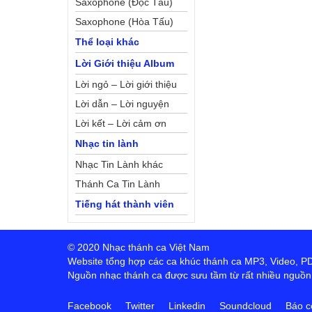
Saxophone (Độc Tấu)
Saxophone (Hòa Tấu)
Thể loại khác
Lời Giới thiệu Album
Lời ngỏ – Lời giới thiệu
Lời dẫn – Lời nguyện
Lời kết – Lời cảm ơn
Nhạc tin lành
Nhạc Tin Lành khác
Thánh Ca Tin Lành
Tiếng hát thành viên
© 2020 Nhạc thánh ca Việt Nam
Website tổng hợp các ca khúc thánh ca MP3, Video, PDF,
Nguồn nhạc thánh ca được sưu tầm từ rất nhiều nguồn t
Facebook
Twitter
Linkedin
Soundcloud
Báo c