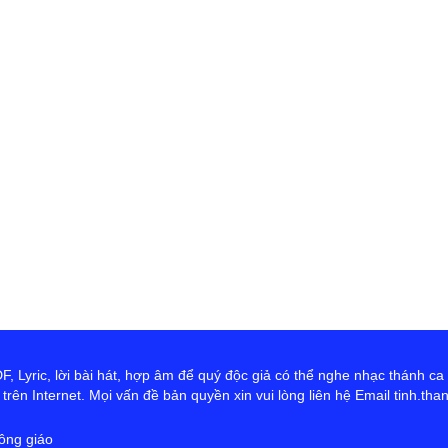
th
Đ
D
Ng
tr
cứ
ta
hơ
Ch
 Lyric, lời bài hát, hợp âm để quý độc giả có thể nghe nhạc thánh ca
rên Internet. Mọi vấn đề bản quyền xin vui lòng liên hệ Email tinh.th
ông giáo