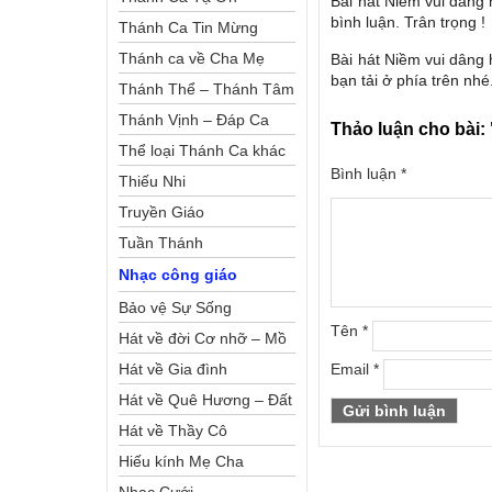
Bài hát Niềm vui dâng 
bình luận. Trân trọng !
Thánh Ca Tin Mừng
Thánh ca về Cha Mẹ
Bài hát Niềm vui dâng 
bạn tải ở phía trên nhé
Thánh Thể – Thánh Tâm
Thánh Vịnh – Đáp Ca
Thảo luận cho bài:
Thể loại Thánh Ca khác
Bình luận
*
Thiếu Nhi
Truyền Giáo
Tuần Thánh
Nhạc công giáo
Bảo vệ Sự Sống
Tên
*
Hát về đời Cơ nhỡ – Mồ
côi
Hát về Gia đình
Email
*
Hát về Quê Hương – Đất
Nước
Hát về Thầy Cô
Hiếu kính Mẹ Cha