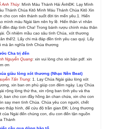
ỗ Anh Thùy
: Mình Máu Thánh Hải ÁnhĐK: Lạy Mình
u Thánh Chúa Kitô Mình Máu Thánh Chúa Kitô Xin
m cho con nên thánh suốt đời tin mến yêu.1. Hiến
ao mình máu Ngài làm nên hy lề. Hiến thân vì nhân
ế đền đáp tình Cha! Trong bánh rượu chính máu thân
ài. Ôi nhiệm mầu cao sâu tình Chúa, xót thương
ân thế!2. Lấy chi mà đáp đền tình yêu cao quý. Lấy
i mà ân nghĩa tình Chúa thương
ớc Cha trị đến
inh Nguyễn Quang
: xin vui lòng cho xin bản pdf. xin
ảm ơn
húa giàu lòng xót thương (Nhạc Nền Beat)
guyễn Tấn Trung
: 1. Lạy Chúa Ngài giàu lòng xót
ương, xin ban ơn phù giúp con đêm ngày. Lạy Chúa
ài rộng lòng thứ tha, xin rộng ban tình yêu và tha
ứ, ban cho con đầy hồng ân chan chứa, xin cho con
ôn say men tình Chúa. Chúa yêu con người, chết
eo thập hình, để cứu độ trần gian.ĐK: Lòng thương
t của Ngài đến chúng con, dìu con đến tận nguồn
ủa Thánh
hiếc cầu qua dòng bão tố