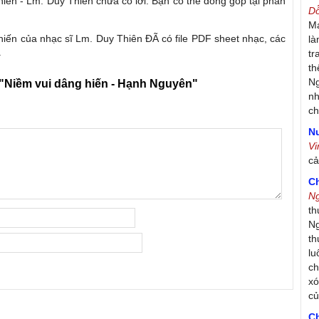
hiến - Lm. Duy Thiên chưa có lời. Bạn có thể đóng góp tại phần
D
Má
hiến của nhạc sĩ Lm. Duy Thiên ĐÃ có file PDF sheet nhạc, các
là
.
tr
th
Ng
"Niềm vui dâng hiến - Hạnh Nguyên"
nh
ch
Nư
V
c
C
N
th
Ng
th
lu
ch
xó
c
C