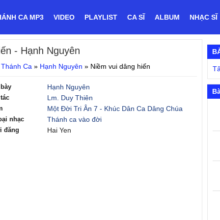
HÁNH CA MP3
VIDEO
PLAYLIST
CA SĨ
ALBUM
NHẠC SĨ
iến
- Hạnh Nguyên
B
 Thánh Ca
»
Hạnh Nguyên
»
Niềm vui dâng hiến
Tâ
 bày
Hạnh Nguyên
Bà
tác
Lm. Duy Thiên
m
Một Đời Tri Ân 7 - Khúc Dân Ca Dâng Chúa
oại nhạc
Thánh ca vào đời
i đăng
Hai Yen