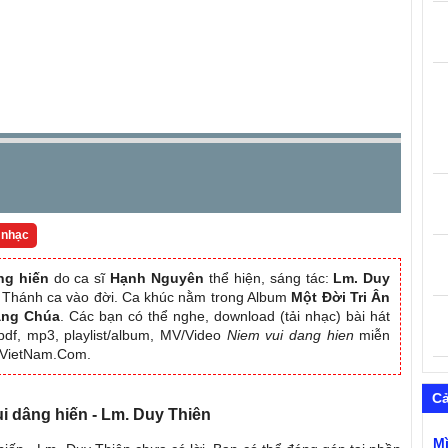
 nhạc
ng hiến
do ca sĩ
Hạnh Nguyên
thể hiện, sáng tác:
Lm. Duy
ại Thánh ca vào đời. Ca khúc nằm trong Album
Một Đời Tri Ân
âng Chúa
. Các bạn có thể nghe, download (tải nhạc) bài hát
pdf, mp3, playlist/album, MV/Video
Niem vui dang hien
miễn
aVietNam.Com.
C
ui dâng hiến - Lm. Duy Thiên
M