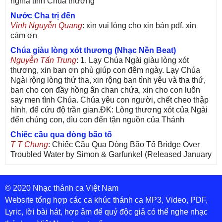
nghĩa tình Chúa thương
Nước Cha trị đến
Vinh Nguyễn Quang
: xin vui lòng cho xin bản pdf. xin
cảm ơn
Chúa giàu lòng xót thương (Nhạc Nền Beat)
Nguyễn Tấn Trung
: 1. Lạy Chúa Ngài giàu lòng xót
thương, xin ban ơn phù giúp con đêm ngày. Lạy Chúa
Ngài rộng lòng thứ tha, xin rộng ban tình yêu và tha thứ,
ban cho con đầy hồng ân chan chứa, xin cho con luôn
say men tình Chúa. Chúa yêu con người, chết cheo thập
hình, để cứu độ trần gian.ĐK: Lòng thương xót của Ngài
đến chúng con, dìu con đến tận nguồn của Thánh
Chiếc cầu qua dòng bão tố
T T Chung
: Chiếc Cầu Qua Dòng Bão Tố Bridge Over
Troubled Water by Simon & Garfunkel (Released January
26, 1970) Lời Việt: Nhạc Sĩ Vũ Đức Nghiêm Trình Bày:
Chung Tử Lưu
© 2020 Nhạc thánh ca Việt Nam
De Colores! (Lời Việt)
Son Vu
: Bài hát có lời chưa.Cám ơn
Website tổng hợp các ca khúc thánh ca MP3, Video, PDF,
Lyric, lời bài hát, hợp âm để quý độc giả có thể nghe nhạc