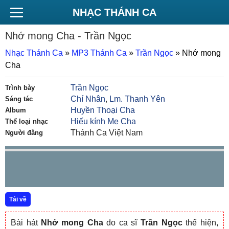
NHẠC THÁNH CA
Nhớ mong Cha
- Trần Ngọc
Nhạc Thánh Ca
»
MP3 Thánh Ca
»
Trần Ngọc
»
Nhớ mong
Cha
Trần Ngọc
Trình bày
Chí Nhân
,
Lm. Thanh Yên
Sáng tác
Huyền Thoại Cha
Album
Hiếu kính Mẹ Cha
Thể loại nhạc
Thánh Ca Việt Nam
Người đăng
Tải về
Bài hát
Nhớ mong Cha
do ca sĩ
Trần Ngọc
thể hiện,