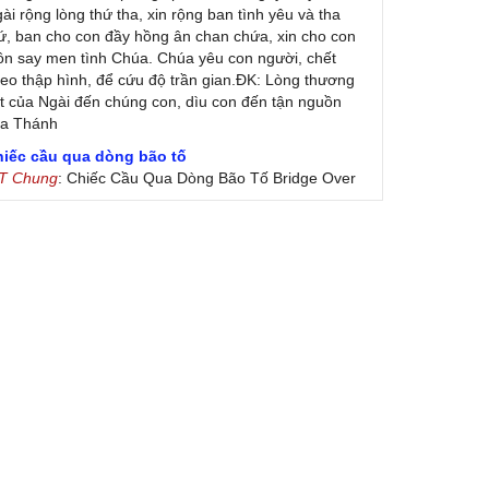
ài rộng lòng thứ tha, xin rộng ban tình yêu và tha
ứ, ban cho con đầy hồng ân chan chứa, xin cho con
ôn say men tình Chúa. Chúa yêu con người, chết
eo thập hình, để cứu độ trần gian.ĐK: Lòng thương
t của Ngài đến chúng con, dìu con đến tận nguồn
ủa Thánh
hiếc cầu qua dòng bão tố
 T Chung
: Chiếc Cầu Qua Dòng Bão Tố Bridge Over
oubled Water by Simon & Garfunkel (Released
nuary 26, 1970) Lời Việt: Nhạc Sĩ Vũ Đức Nghiêm
ình Bày: Chung Tử Lưu
 Colores! (Lời Việt)
on Vu
: Bài hát có lời chưa.Cám ơn
ài ca dâng Mẹ
uc
: xin lòi bài hat ,bai ca dang me.gia ân
heo gương Mẹ, con lên đường
 Thúy Ngân
: xin cho con bản PDF bài này ạ
ến với Lòng Thương Xót Chúa
ứng
: Lời các bài hát trên không chính xác với bài
ong PDF:Đến với Lòng Thương Xót Chúa - Lm. Giuse