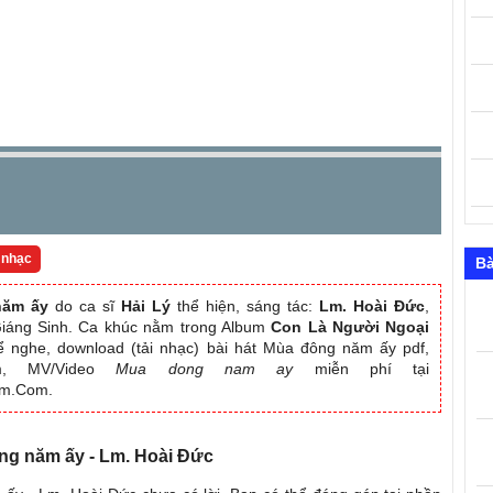
 nhạc
Bà
năm ấy
do ca sĩ
Hải Lý
thể hiện, sáng tác:
Lm. Hoài Đức
,
Giáng Sinh. Ca khúc nằm trong Album
Con Là Người Ngoại
ể nghe, download (tải nhạc) bài hát Mùa đông năm ấy pdf,
bum, MV/Video
Mua dong nam ay
miễn phí tại
am.Com.
ông năm ấy - Lm. Hoài Đức