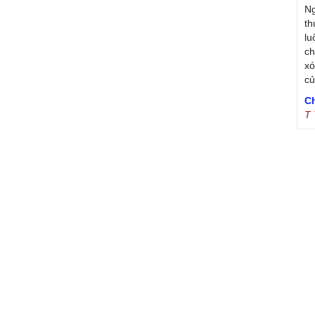
Ng
th
lu
ch
xó
c
C
T
Tr
Ja
Tr
De
S
B
th
T
sr
Đ
T
tr