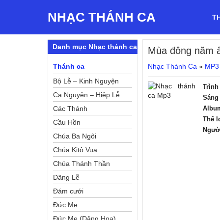
NHẠC THÁNH CA
T
Danh mục Nhạc thánh ca
Mùa đông năm 
Thánh ca
Nhạc Thánh Ca
»
MP3
Bộ Lễ – Kinh Nguyện
Trình
Ca Nguyện – Hiệp Lễ
Sáng 
Các Thánh
Albu
Thể l
Cầu Hồn
Ngườ
Chúa Ba Ngôi
Chúa Kitô Vua
Chúa Thánh Thần
Dâng Lễ
Đám cưới
Đức Mẹ
Đức Mẹ (Dâng Hoa)