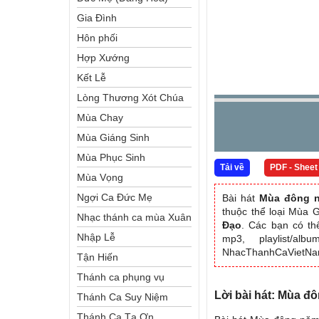
Gia Đình
Hôn phối
Hợp Xướng
Kết Lễ
Lòng Thương Xót Chúa
Mùa Chay
Mùa Giáng Sinh
Mùa Phục Sinh
Tải về
PDF - Sheet
Mùa Vọng
Ngợi Ca Đức Mẹ
Bài hát
Mùa đông 
thuộc thể loại Mùa 
Nhạc thánh ca mùa Xuân
Đạo
. Các bạn có th
Nhập Lễ
mp3, playlist/al
NhacThanhCaVietN
Tận Hiến
Thánh ca phụng vụ
Lời bài hát: Mùa đ
Thánh Ca Suy Niệm
Thánh Ca Tạ Ơn