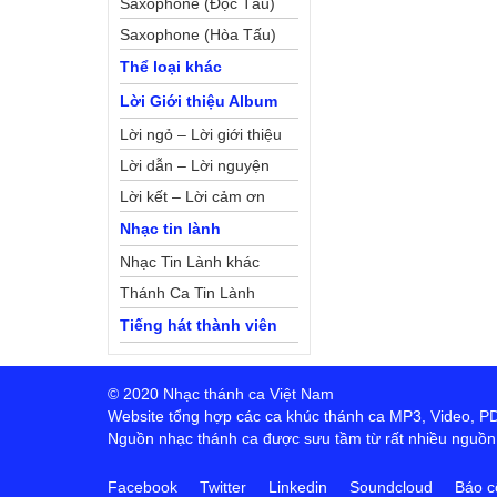
Saxophone (Độc Tấu)
Saxophone (Hòa Tấu)
Thể loại khác
Lời Giới thiệu Album
Lời ngỏ – Lời giới thiệu
Lời dẫn – Lời nguyện
Lời kết – Lời cảm ơn
Nhạc tin lành
Nhạc Tin Lành khác
Thánh Ca Tin Lành
Tiếng hát thành viên
© 2020 Nhạc thánh ca Việt Nam
Website tổng hợp các ca khúc thánh ca MP3, Video, PDF,
Nguồn nhạc thánh ca được sưu tầm từ rất nhiều nguồn t
Facebook
Twitter
Linkedin
Soundcloud
Báo c