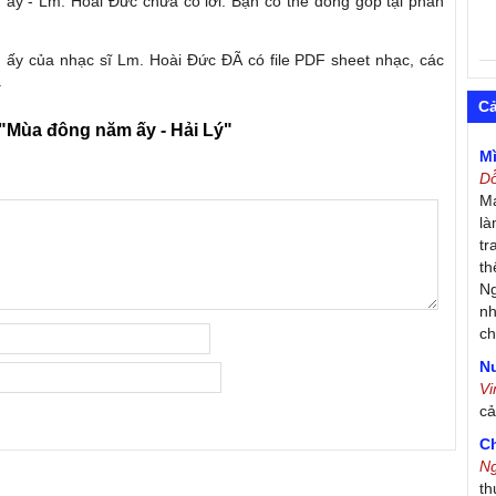
ấy - Lm. Hoài Đức chưa có lời. Bạn có thể đóng góp tại phần
ấy của nhạc sĩ Lm. Hoài Đức ĐÃ có file PDF sheet nhạc, các
.
C
"Mùa đông năm ấy - Hải Lý"
M
D
Má
là
tr
th
Ng
nh
ch
Nư
V
c
C
N
th