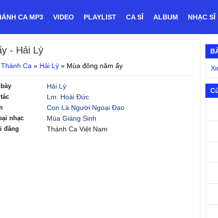
HÁNH CA MP3
VIDEO
PLAYLIST
CA SĨ
ALBUM
NHẠC SĨ
ấy
- Hải Lý
B
 Thánh Ca
»
Hải Lý
»
Mùa đông năm ấy
Xi
 bày
Hải Lý
C
tác
Lm. Hoài Đức
m
Con Là Người Ngoại Đạo
oại nhạc
Mùa Giáng Sinh
i đăng
Thánh Ca Việt Nam