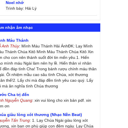
Noel nhớ
Trình bày: Hải Lý
ảm nhận âm nhạc
ình Máu Thánh
ỗ Anh Thùy
: Mình Máu Thánh Hải ÁnhĐK: Lạy Mình
u Thánh Chúa Kitô Mình Máu Thánh Chúa Kitô Xin
m cho con nên thánh suốt đời tin mến yêu.1. Hiến
ao mình máu Ngài làm nên hy lề. Hiến thân vì nhân
ế đền đáp tình Cha! Trong bánh rượu chính máu thân
ài. Ôi nhiệm mầu cao sâu tình Chúa, xót thương
ân thế!2. Lấy chi mà đáp đền tình yêu cao quý. Lấy
i mà ân nghĩa tình Chúa thương
ớc Cha trị đến
inh Nguyễn Quang
: xin vui lòng cho xin bản pdf. xin
ảm ơn
húa giàu lòng xót thương (Nhạc Nền Beat)
guyễn Tấn Trung
: 1. Lạy Chúa Ngài giàu lòng xót
ương, xin ban ơn phù giúp con đêm ngày. Lạy Chúa