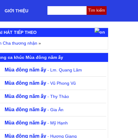
GIỚI THIỆU
ÀI HÁT TIẾP THEO
n Cha thương nhận
»
ùng ca khúc Mùa đông năm ấy
Mùa đông năm ấy
- Lm. Quang Lâm
Mùa đông năm ấy
- Vũ Phong Vũ
Mùa đông năm ấy
- Thy Thảo
Mùa đông năm ấy
- Gia Ân
Mùa đông năm ấy
- Mỹ Hạnh
Mùa đông năm ấy
- Hương Giang