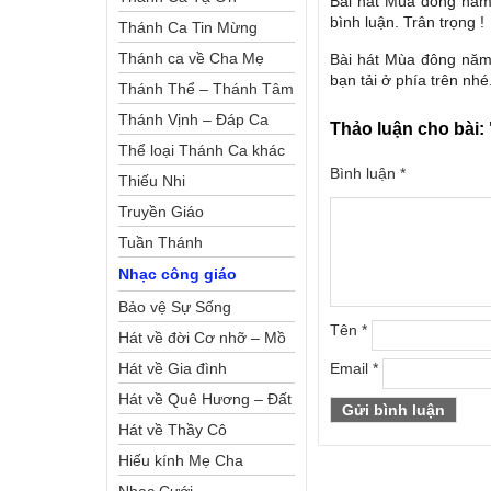
Bài hát Mùa đông năm 
bình luận. Trân trọng !
Thánh Ca Tin Mừng
Thánh ca về Cha Mẹ
Bài hát Mùa đông năm 
bạn tải ở phía trên nhé
Thánh Thể – Thánh Tâm
Thánh Vịnh – Đáp Ca
Thảo luận cho bài:
Thể loại Thánh Ca khác
Bình luận
*
Thiếu Nhi
Truyền Giáo
Tuần Thánh
Nhạc công giáo
Bảo vệ Sự Sống
Tên
*
Hát về đời Cơ nhỡ – Mồ
côi
Hát về Gia đình
Email
*
Hát về Quê Hương – Đất
Nước
Hát về Thầy Cô
Hiếu kính Mẹ Cha