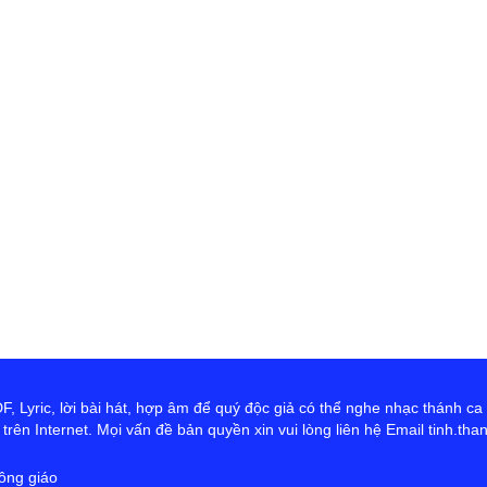
Vũ
đư
co
th
và
đ
X
th
Đ
D
Ng
tr
cứ
ta
hơ
Ch
 Lyric, lời bài hát, hợp âm để quý độc giả có thể nghe nhạc thánh ca
rên Internet. Mọi vấn đề bản quyền xin vui lòng liên hệ Email tinh.th
ông giáo