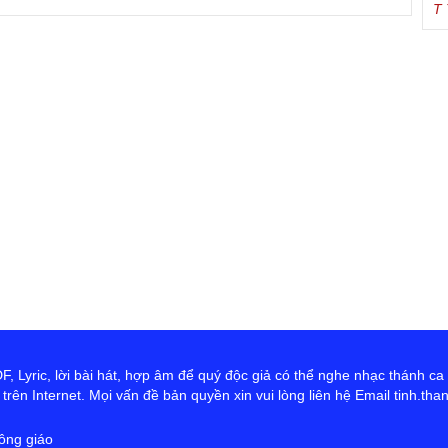
T
Tr
Ja
Tr
De
S
B
th
T
sr
Đ
T
tr
Vũ
đư
co
th
 Lyric, lời bài hát, hợp âm để quý độc giả có thể nghe nhạc thánh ca
và
rên Internet. Mọi vấn đề bản quyền xin vui lòng liên hệ Email tinh.th
đ
ông giáo
X