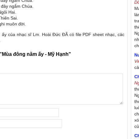
ỳ đây ngắm Chúa.
D
ỳ đây ngắm Chúa.
Má
gôi Hai.
là
hiên Sai.
tr
ghi muôn đời.
th
Ng
ấy của nhạc sĩ Lm. Hoài Đức ĐÃ có file PDF sheet nhạc, các
nh
.
ch
"Mùa đông năm ấy - Mỹ Hạnh"
Nư
V
c
C
N
th
Ng
th
lu
ch
xó
c
C