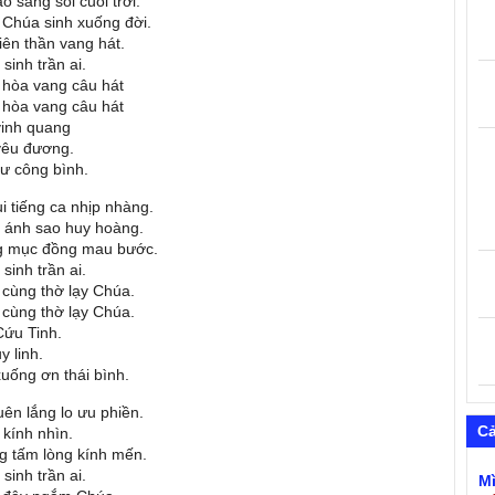
sáng soi cuối trời.
Chúa sinh xuống đời.
iên thần vang hát.
sinh trần ai.
 hòa vang câu hát
 hòa vang câu hát
vinh quang
yêu đương.
hư công bình.
 tiếng ca nhịp nhàng.
 ánh sao huy hoàng.
g mục đồng mau bước.
sinh trần ai.
cùng thờ lạy Chúa.
cùng thờ lạy Chúa.
Cứu Tinh.
 linh.
uống ơn thái bình.
n lắng lo ưu phiền.
C
kính nhìn.
g tấm lòng kính mến.
sinh trần ai.
M