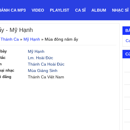
HÁNH CA MP3
VIDEO
PLAYLIST
CA SĨ
ALBUM
NHẠC SĨ
ấy
- Mỹ Hạnh
B
 Thánh Ca
»
Mỹ Hạnh
»
Mùa đông năm ấy
Ca
 bày
Mỹ Hạnh
C
tác
Lm. Hoài Đức
m
Thánh Ca Hoài Đức
oại nhạc
Mùa Giáng Sinh
i đăng
Thánh Ca Việt Nam