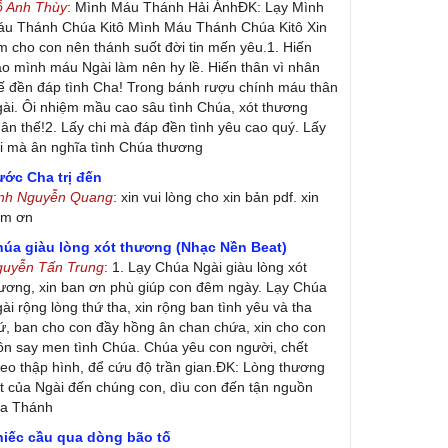
ỗ Anh Thùy
: Mình Máu Thánh Hải ÁnhĐK: Lạy Mình
u Thánh Chúa Kitô Mình Máu Thánh Chúa Kitô Xin
m cho con nên thánh suốt đời tin mến yêu.1. Hiến
ao mình máu Ngài làm nên hy lề. Hiến thân vì nhân
ế đền đáp tình Cha! Trong bánh rượu chính máu thân
ài. Ôi nhiệm mầu cao sâu tình Chúa, xót thương
ân thế!2. Lấy chi mà đáp đền tình yêu cao quý. Lấy
i mà ân nghĩa tình Chúa thương
ớc Cha trị đến
inh Nguyễn Quang
: xin vui lòng cho xin bản pdf. xin
ảm ơn
húa giàu lòng xót thương (Nhạc Nền Beat)
guyễn Tấn Trung
: 1. Lạy Chúa Ngài giàu lòng xót
ương, xin ban ơn phù giúp con đêm ngày. Lạy Chúa
ài rộng lòng thứ tha, xin rộng ban tình yêu và tha
ứ, ban cho con đầy hồng ân chan chứa, xin cho con
ôn say men tình Chúa. Chúa yêu con người, chết
eo thập hình, để cứu độ trần gian.ĐK: Lòng thương
t của Ngài đến chúng con, dìu con đến tận nguồn
ủa Thánh
hiếc cầu qua dòng bão tố