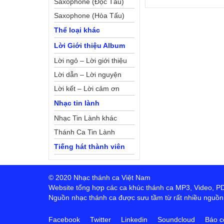
Saxophone (Độc Tấu)
Saxophone (Hòa Tấu)
Thể loại khác
Lời Giới thiệu Album
Lời ngỏ – Lời giới thiệu
Lời dẫn – Lời nguyện
Lời kết – Lời cảm ơn
Nhạc tin lành
Nhạc Tin Lành khác
Thánh Ca Tin Lành
Tiếng hát thành viên
© 2020 Nhạc thánh ca Việt Nam
Website tổng hợp các ca khúc thánh ca MP3, Video, PDF,
Nguồn nhạc thánh ca được sưu tầm từ rất nhiều nguồn t
Facebook
Twitter
Linkedin
Soundcloud
Báo c