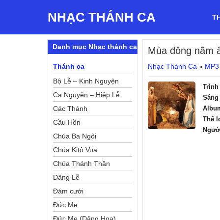
NHẠC THÁNH CA
T
Danh mục Nhạc thánh ca
Mùa đông năm 
Thánh ca
Nhạc Thánh Ca
»
MP3
Bộ Lễ – Kinh Nguyện
Trình
Ca Nguyện – Hiệp Lễ
Sáng 
Các Thánh
Albu
Thể l
Cầu Hồn
Ngườ
Chúa Ba Ngôi
Chúa Kitô Vua
Chúa Thánh Thần
Dâng Lễ
Đám cưới
Đức Mẹ
Đức Mẹ (Dâng Hoa)