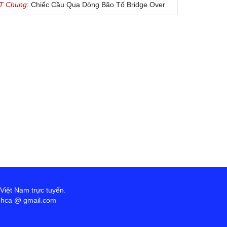
 T Chung
: Chiếc Cầu Qua Dòng Bão Tố Bridge Over
oubled Water by Simon & Garfunkel (Released
nuary 26, 1970) Lời Việt: Nhạc Sĩ Vũ Đức Nghiêm
ình Bày: Chung Tử Lưu
 Colores! (Lời Việt)
on Vu
: Bài hát có lời chưa.Cám ơn
ài ca dâng Mẹ
uc
: xin lòi bài hat ,bai ca dang me.gia ân
heo gương Mẹ, con lên đường
 Thúy Ngân
: xin cho con bản PDF bài này ạ
ến với Lòng Thương Xót Chúa
ứng
: Lời các bài hát trên không chính xác với bài
ong PDF:Đến với Lòng Thương Xót Chúa - Lm. Giuse
 Đức Hiệp1. Đến với lòng Chúa xót thương con tìm
ợc chốn tựa nương. Đến với lòng Chúa xót thương
n hết lo âu bận vướng. Tin tưởng vào lòng Chúa xót
ương có Ngài hiểm nguy con coi thường. Phó thác
 Việt Nam trực tuyến.
o lòng Chúa xót thương có cả một mùa xuân thiên
anhca @ gmail.com
ường.ĐK:
in hãy đến