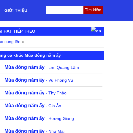
GIỚI THIỆU
ÀI HÁT TIẾP THEO
o cung lên
»
ùng ca khúc Mùa đông năm ấy
Mùa đông năm ấy
- Lm. Quang Lâm
Mùa đông năm ấy
- Vũ Phong Vũ
Mùa đông năm ấy
- Thy Thảo
Mùa đông năm ấy
- Gia Ân
Mùa đông năm ấy
- Hương Giang
Mùa đông năm ấy
- Như Mai