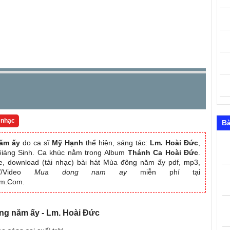
 nhạc
Bà
ăm ấy
do ca sĩ
Mỹ Hạnh
thể hiện, sáng tác:
Lm. Hoài Đức
,
Giáng Sinh. Ca khúc nằm trong Album
Thánh Ca Hoài Đức
.
, download (tải nhạc) bài hát Mùa đông năm ấy pdf, mp3,
MV/Video
Mua dong nam ay
miễn phí tại
am.Com.
ông năm ấy - Lm. Hoài Đức