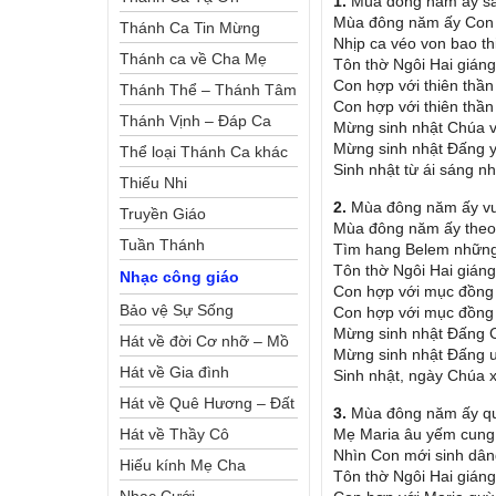
1.
Mùa đông năm ấy sao 
Mùa đông năm ấy Con 
Thánh Ca Tin Mừng
Nhịp ca véo von bao th
Thánh ca về Cha Mẹ
Tôn thờ Ngôi Hai giáng 
Con hợp với thiên thần
Thánh Thể – Thánh Tâm
Con hợp với thiên thần
Thánh Vịnh – Đáp Ca
Mừng sinh nhật Chúa 
Mừng sinh nhật Ðấng 
Thể loại Thánh Ca khác
Sinh nhật từ ái sáng n
Thiếu Nhi
2.
Mùa đông năm ấy vui
Truyền Giáo
Mùa đông năm ấy theo
Tuần Thánh
Tìm hang Belem nhữn
Tôn thờ Ngôi Hai giáng 
Nhạc công giáo
Con hợp với mục đồng 
Bảo vệ Sự Sống
Con hợp với mục đồng 
Mừng sinh nhật Ðấng 
Hát về đời Cơ nhỡ – Mồ
Mừng sinh nhật Ðấng uy
côi
Hát về Gia đình
Sinh nhật, ngày Chúa x
Hát về Quê Hương – Đất
3.
Mùa đông năm ấy quê
Nước
Hát về Thầy Cô
Mẹ Maria âu yếm cung 
Nhìn Con mới sinh dân
Hiếu kính Mẹ Cha
Tôn thờ Ngôi Hai giáng 