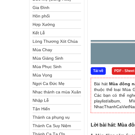
Gia Đình
Hôn phối
Hợp Xướng
Kết Lễ
Lòng Thương Xót Chúa
Mùa Chay
Mùa Giáng Sinh
Mùa Phục Sinh
Tải về
PDF - Sheet
Mùa Vọng
Ngợi Ca Đức Mẹ
Bài hát
Mùa đông n
thuộc thể loại Mùa 
Nhạc thánh ca mùa Xuân
Các bạn có thể nghe
Nhập Lễ
playlist/album, 
NhacThanhCaVietN
Tận Hiến
Thánh ca phụng vụ
Lời bài hát: Mùa đ
Thánh Ca Suy Niệm
Thánh Ca Tạ Ơn