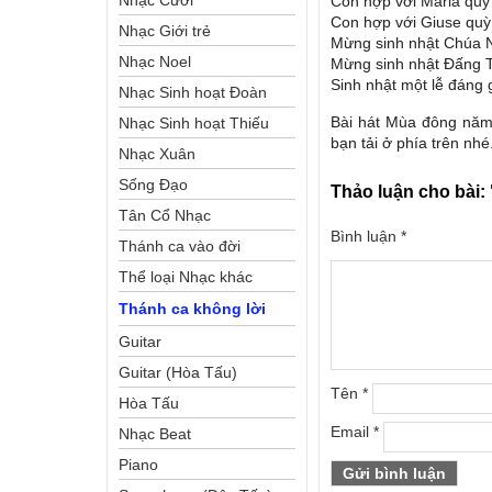
Nhạc Cưới
Con hợp với Maria qu
Con hợp với Giuse qu
Nhạc Giới trẻ
Mừng sinh nhật Chúa N
Nhạc Noel
Mừng sinh nhật Ðấng T
Sinh nhật một lễ đáng 
Nhạc Sinh hoạt Đoàn
Bài hát Mùa đông năm 
Thể Công Giáo
Nhạc Sinh hoạt Thiếu
bạn tải ở phía trên nhé
Nhi
Nhạc Xuân
Sống Đạo
Thảo luận cho bài:
Tân Cổ Nhạc
Bình luận
*
Thánh ca vào đời
Thể loại Nhạc khác
Thánh ca không lời
Guitar
Guitar (Hòa Tấu)
Tên
*
Hòa Tấu
Email
*
Nhạc Beat
Piano