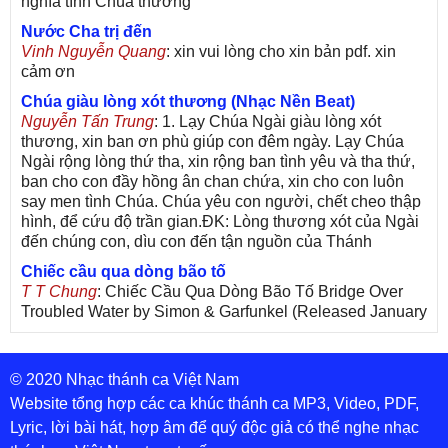
nghĩa tình Chúa thương
Nước Cha trị đến
Vinh Nguyễn Quang
: xin vui lòng cho xin bản pdf. xin
cảm ơn
Chúa giàu lòng xót thương (Nhạc Nền Beat)
Nguyễn Tấn Trung
: 1. Lạy Chúa Ngài giàu lòng xót
thương, xin ban ơn phù giúp con đêm ngày. Lạy Chúa
Ngài rộng lòng thứ tha, xin rộng ban tình yêu và tha thứ,
ban cho con đầy hồng ân chan chứa, xin cho con luôn
say men tình Chúa. Chúa yêu con người, chết cheo thập
hình, để cứu độ trần gian.ĐK: Lòng thương xót của Ngài
đến chúng con, dìu con đến tận nguồn của Thánh
Chiếc cầu qua dòng bão tố
T T Chung
: Chiếc Cầu Qua Dòng Bão Tố Bridge Over
Troubled Water by Simon & Garfunkel (Released January
26, 1970) Lời Việt: Nhạc Sĩ Vũ Đức Nghiêm Trình Bày:
Chung Tử Lưu
© 2020 Nhạc thánh ca Việt Nam
De Colores! (Lời Việt)
Son Vu
: Bài hát có lời chưa.Cám ơn
Website tổng hợp các ca khúc thánh ca MP3, Video, PDF,
Lyric, lời bài hát, hợp âm để quý độc giả có thể nghe nhạc
Bài ca dâng Mẹ