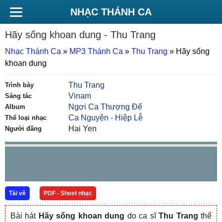
NHẠC THÁNH CA
Hãy sống khoan dung
- Thu Trang
Nhạc Thánh Ca
»
MP3 Thánh Ca
»
Thu Trang
»
Hãy sống
khoan dung
Thu Trang
Trình bày
Vinam
Sáng tác
Ngợi Ca Thượng Đế
Album
Ca Nguyện - Hiệp Lễ
Thể loại nhạc
Hai Yen
Người đăng
Tải về
PDF - Sheet nhạc
Bài hát
Hãy sống khoan dung
do ca sĩ
Thu Trang
thể