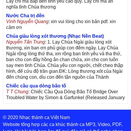
Lấy chi mà đáp đền tình yêu cao quý. Lấy chi mà ân
nghĩa tình Chúa thương
Nước Cha trị đến
Vinh Nguyễn Quang
: xin vui lòng cho xin bản pdf. xin
cảm ơn
Chúa giàu lòng xót thương (Nhạc Nền Beat)
Nguyễn Tấn Trung
: 1. Lạy Chúa Ngài giàu lòng xót
thương, xin ban ơn phù giúp con đêm ngày. Lạy Chúa
Ngài rộng lòng thứ tha, xin rộng ban tình yêu và tha thứ,
ban cho con đầy hồng ân chan chứa, xin cho con luôn
say men tình Chúa. Chúa yêu con người, chết cheo thập
hình, để cứu độ trần gian.ĐK: Lòng thương xót của Ngài
đến chúng con, dìu con đến tận nguồn của Thánh
Chiếc cầu qua dòng bão tố
T T Chung
: Chiếc Cầu Qua Dòng Bão Tố Bridge Over
Troubled Water by Simon & Garfunkel (Released January
26, 1970) Lời Việt: Nhạc Sĩ Vũ Đức Nghiêm Trình Bày:
Chung Tử Lưu
© 2020 Nhạc thánh ca Việt Nam
De Colores! (Lời Việt)
Son Vu
: Bài hát có lời chưa.Cám ơn
Website tổng hợp các ca khúc thánh ca MP3, Video, PDF,