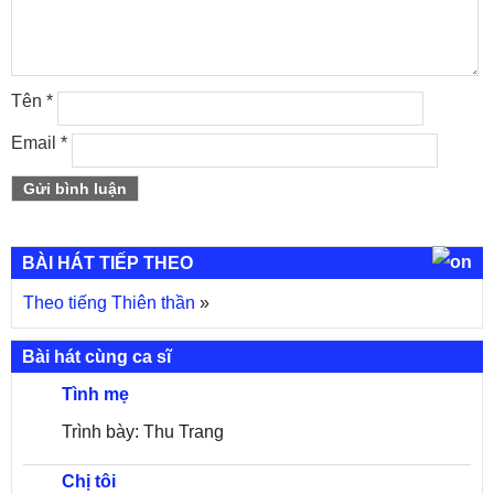
Tên
*
Email
*
BÀI HÁT TIẾP THEO
Theo tiếng Thiên thần
»
Bài hát cùng ca sĩ
Tình mẹ
Trình bày: Thu Trang
Chị tôi