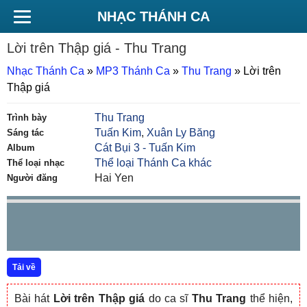
NHẠC THÁNH CA
Lời trên Thập giá
- Thu Trang
Nhạc Thánh Ca
»
MP3 Thánh Ca
»
Thu Trang
»
Lời trên
Thập giá
Thu Trang
Trình bày
Tuấn Kim
,
Xuân Ly Băng
Sáng tác
Cát Bụi 3 - Tuấn Kim
Album
Thể loại Thánh Ca khác
Thể loại nhạc
Hai Yen
Người đăng
Tải về
Bài hát
Lời trên Thập giá
do ca sĩ
Thu Trang
thể hiện,