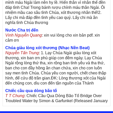
mình máu Ngài làm nên hy lề. Hiến thân vì nhân thế đền
đáp tình Cha! Trong bánh rượu chính máu thân Ngài. Ôi
nhiệm mầu cao sâu tình Chúa, xót thương nhân thế!2.
Lấy chi mà đáp đền tình yêu cao quý. Lấy chi mà ân
nghĩa tình Chúa thương
Nước Cha trị đến
Vinh Nguyễn Quang
: xin vui lòng cho xin bản pdf. xin
cảm ơn
Chúa giàu lòng xót thương (Nhạc Nền Beat)
Nguyễn Tấn Trung
: 1. Lạy Chúa Ngài giàu lòng xót
thương, xin ban ơn phù giúp con đêm ngày. Lạy Chúa
Ngài rộng lòng thứ tha, xin rộng ban tình yêu và tha thứ,
ban cho con đầy hồng ân chan chứa, xin cho con luôn
say men tình Chúa. Chúa yêu con người, chết cheo thập
hình, để cứu độ trần gian.ĐK: Lòng thương xót của Ngài
đến chúng con, dìu con đến tận nguồn của Thánh
Chiếc cầu qua dòng bão tố
T T Chung
: Chiếc Cầu Qua Dòng Bão Tố Bridge Over
Troubled Water by Simon & Garfunkel (Released January
26, 1970) Lời Việt: Nhạc Sĩ Vũ Đức Nghiêm Trình Bày:
Chung Tử Lưu