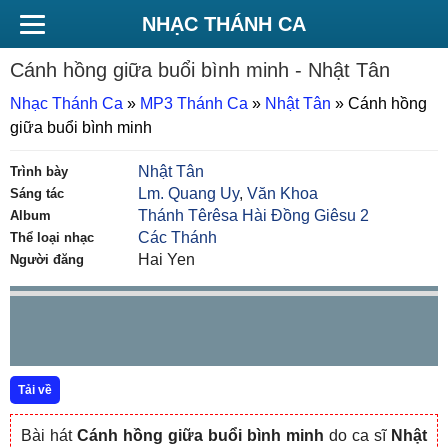
NHẠC THÁNH CA
Cánh hồng giữa buổi bình minh
- Nhật Tân
Nhạc Thánh Ca
»
MP3 Thánh Ca
»
Nhật Tân
»
Cánh hồng
giữa buổi bình minh
Nhật Tân
Trình bày
Lm. Quang Uy
,
Văn Khoa
Sáng tác
Thánh Têrêsa Hài Đồng Giêsu 2
Album
Các Thánh
Thể loại nhạc
Hai Yen
Người đăng
Tải về
Bài hát
Cánh hồng giữa buổi bình minh
do ca sĩ
Nhật