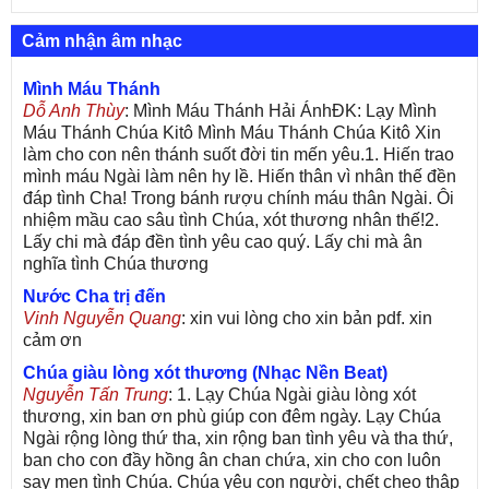
Cảm nhận âm nhạc
Mình Máu Thánh
Dỗ Anh Thùy
: Mình Máu Thánh Hải ÁnhĐK: Lạy Mình
Máu Thánh Chúa Kitô Mình Máu Thánh Chúa Kitô Xin
làm cho con nên thánh suốt đời tin mến yêu.1. Hiến trao
mình máu Ngài làm nên hy lề. Hiến thân vì nhân thế đền
đáp tình Cha! Trong bánh rượu chính máu thân Ngài. Ôi
nhiệm mầu cao sâu tình Chúa, xót thương nhân thế!2.
Lấy chi mà đáp đền tình yêu cao quý. Lấy chi mà ân
nghĩa tình Chúa thương
Nước Cha trị đến
Vinh Nguyễn Quang
: xin vui lòng cho xin bản pdf. xin
cảm ơn
Chúa giàu lòng xót thương (Nhạc Nền Beat)
Nguyễn Tấn Trung
: 1. Lạy Chúa Ngài giàu lòng xót
thương, xin ban ơn phù giúp con đêm ngày. Lạy Chúa
Ngài rộng lòng thứ tha, xin rộng ban tình yêu và tha thứ,
ban cho con đầy hồng ân chan chứa, xin cho con luôn
say men tình Chúa. Chúa yêu con người, chết cheo thập