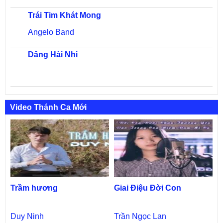
Trái Tim Khát Mong
Angelo Band
Dâng Hài Nhi
Video Thánh Ca Mới
Trầm hương
Giai Điệu Đời Con
Duy Ninh
Trần Ngọc Lan