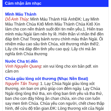
Cảm nhận âm nhạc
Mình Máu Thánh
Dỗ Anh Thùy
: Mình Máu Thánh Hải ÁnhĐK: Lạy Mình
Máu Thánh Chúa Kitô Mình Máu Thánh Chúa Kitô Xin
làm cho con nên thánh suốt đời tin mến yêu.1. Hiến trao
mình máu Ngài làm nên hy lề. Hiến thân vì nhân thế đền
đáp tình Cha! Trong bánh rượu chính máu thân Ngài. Ôi
nhiệm mầu cao sâu tình Chúa, xót thương nhân thế!2.
Lấy chi mà đáp đền tình yêu cao quý. Lấy chi mà ân
nghĩa tình Chúa thương
Nước Cha trị đến
Vinh Nguyễn Quang
: xin vui lòng cho xin bản pdf. xin
cảm ơn
Chúa giàu lòng xót thương (Nhạc Nền Beat)
Nguyễn Tấn Trung
: 1. Lạy Chúa Ngài giàu lòng xót
thương, xin ban ơn phù giúp con đêm ngày. Lạy Chúa
Ngài rộng lòng thứ tha, xin rộng ban tình yêu và tha thứ,
ban cho con đầy hồng ân chan chứa, xin cho con luôn
say men tình Chúa. Chúa yêu con người, chết cheo thập
hình, để cứu độ trần gian.ĐK: Lòng thương xót của Ngài