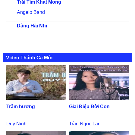
Trái Tim Khát Mong
Angelo Band
Dâng Hài Nhi
Video Thánh Ca Mới
Trầm hương
Giai Điệu Đời Con
Duy Ninh
Trần Ngọc Lan