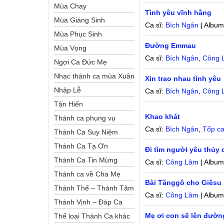
Mùa Chay
Tình yêu vĩnh hằng
Mùa Giáng Sinh
Ca sĩ:
Bích Ngân
| Albu
Mùa Phục Sinh
Đường Emmau
Mùa Vọng
Ca sĩ:
Bích Ngân
,
Công 
Ngợi Ca Đức Mẹ
Nhạc thánh ca mùa Xuân
Xin trao nhau tình yêu
Nhập Lễ
Ca sĩ:
Bích Ngân
,
Công 
Chung
Tận Hiến
Khao khát
Thánh ca phụng vụ
Ca sĩ:
Bích Ngân
,
Tốp c
Thánh Ca Suy Niệm
Thánh Ca Tạ Ơn
Đi tìm người yêu thủy
Thánh Ca Tin Mừng
Ca sĩ:
Công Lâm
| Albu
Thánh ca về Cha Mẹ
Bài Tănggô cho Giêsu
Thánh Thể – Thánh Tâm
Ca sĩ:
Công Lâm
| Albu
Thánh Vịnh – Đáp Ca
Mẹ ơi con sẽ lên đườn
Thể loại Thánh Ca khác