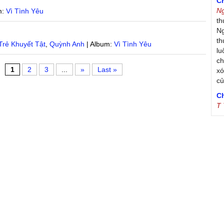
C
N
m:
Vì Tình Yêu
th
Ng
g
th
rẻ Khuyết Tật
,
Quỳnh Anh
| Album:
Vì Tình Yêu
lu
ch
1
2
3
...
»
Last »
xó
c
C
T
Tr
Ja
Tr
De
S
B
th
T
sr