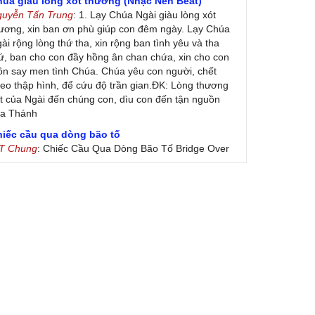
húa giàu lòng xót thương (Nhạc Nền Beat)
guyễn Tấn Trung
: 1. Lạy Chúa Ngài giàu lòng xót
ương, xin ban ơn phù giúp con đêm ngày. Lạy Chúa
ài rộng lòng thứ tha, xin rộng ban tình yêu và tha
ứ, ban cho con đầy hồng ân chan chứa, xin cho con
ôn say men tình Chúa. Chúa yêu con người, chết
eo thập hình, để cứu độ trần gian.ĐK: Lòng thương
t của Ngài đến chúng con, dìu con đến tận nguồn
ủa Thánh
hiếc cầu qua dòng bão tố
 T Chung
: Chiếc Cầu Qua Dòng Bão Tố Bridge Over
oubled Water by Simon & Garfunkel (Released
nuary 26, 1970) Lời Việt: Nhạc Sĩ Vũ Đức Nghiêm
ình Bày: Chung Tử Lưu
 Colores! (Lời Việt)
on Vu
: Bài hát có lời chưa.Cám ơn
ài ca dâng Mẹ
uc
: xin lòi bài hat ,bai ca dang me.gia ân
heo gương Mẹ, con lên đường
 Thúy Ngân
: xin cho con bản PDF bài này ạ