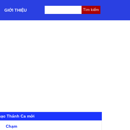
GIỚI THIỆU
hạc Thánh Ca mới
Chạm