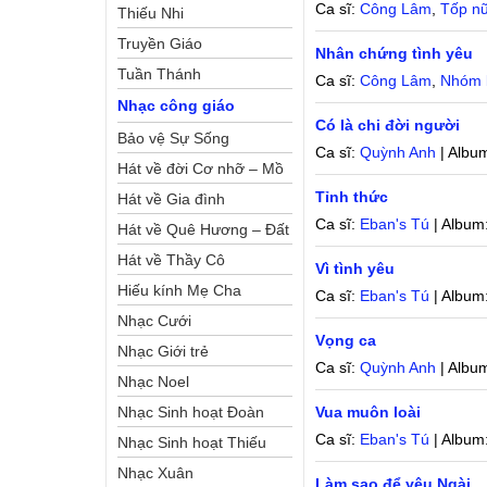
Ca sĩ:
Công Lâm
,
Tốp n
Thiếu Nhi
Truyền Giáo
Nhân chứng tình yêu
Tuần Thánh
Ca sĩ:
Công Lâm
,
Nhóm 
Nhạc công giáo
Có là chi đời người
Bảo vệ Sự Sống
Ca sĩ:
Quỳnh Anh
| Albu
Hát về đời Cơ nhỡ – Mồ
Tỉnh thức
côi
Hát về Gia đình
Ca sĩ:
Eban's Tú
| Album
Hát về Quê Hương – Đất
Nước
Hát về Thầy Cô
Vì tình yêu
Hiếu kính Mẹ Cha
Ca sĩ:
Eban's Tú
| Album
Nhạc Cưới
Vọng ca
Nhạc Giới trẻ
Ca sĩ:
Quỳnh Anh
| Albu
Nhạc Noel
Nhạc Sinh hoạt Đoàn
Vua muôn loài
Ca sĩ:
Eban's Tú
| Album
Thể Công Giáo
Nhạc Sinh hoạt Thiếu
Nhi
Nhạc Xuân
Làm sao để yêu Ngài