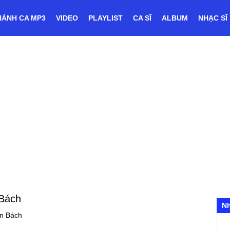
HÁNH CA MP3
VIDEO
PLAYLIST
CA SĨ
ALBUM
NHẠC SĨ
Bách
N
n Bách