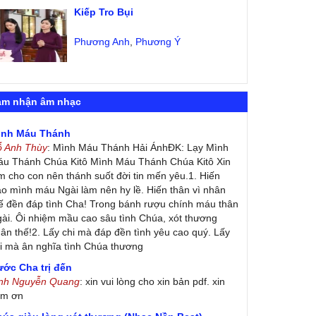
Kiếp Tro Bụi
Phương Anh
,
Phương Ý
ảm nhận âm nhạc
ình Máu Thánh
ỗ Anh Thùy
: Mình Máu Thánh Hải ÁnhĐK: Lạy Mình
u Thánh Chúa Kitô Mình Máu Thánh Chúa Kitô Xin
m cho con nên thánh suốt đời tin mến yêu.1. Hiến
ao mình máu Ngài làm nên hy lề. Hiến thân vì nhân
ế đền đáp tình Cha! Trong bánh rượu chính máu thân
ài. Ôi nhiệm mầu cao sâu tình Chúa, xót thương
ân thế!2. Lấy chi mà đáp đền tình yêu cao quý. Lấy
i mà ân nghĩa tình Chúa thương
ớc Cha trị đến
inh Nguyễn Quang
: xin vui lòng cho xin bản pdf. xin
ảm ơn