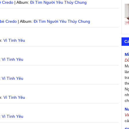
ữ Credo
| Album:
Đi Tìm Người Yêu Thủy Chung
bè Credo
| Album:
Đi Tìm Người Yêu Thủy Chung
m:
Vì Tình Yêu
C
M
:
Vì Tình Yêu
D
Má
là
tr
:
Vì Tình Yêu
th
Ng
nh
m:
Vì Tình Yêu
ch
Nư
V
:
Vì Tình Yêu
c