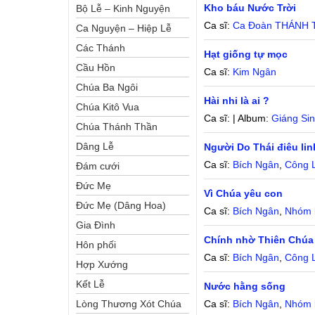
Kho báu Nước Trời
Bộ Lễ – Kinh Nguyện
Ca sĩ:
Ca Đoàn THÁNH
Ca Nguyện – Hiệp Lễ
Các Thánh
Hạt giống tự mọc
Cầu Hồn
Ca sĩ:
Kim Ngân
Chúa Ba Ngôi
Hài nhi là ai ?
Chúa Kitô Vua
Ca sĩ: | Album:
Giáng Si
Chúa Thánh Thần
Dâng Lễ
Người Do Thái điêu lin
Ca sĩ:
Bích Ngân
,
Công 
Đám cưới
Đức Mẹ
Vì Chúa yêu con
Đức Mẹ (Dâng Hoa)
Ca sĩ:
Bích Ngân
,
Nhóm 
Gia Đình
Chính nhờ Thiên Chúa
Hôn phối
Ca sĩ:
Bích Ngân
,
Công 
Hợp Xướng
Kết Lễ
Nước hằng sống
Lòng Thương Xót Chúa
Ca sĩ:
Bích Ngân
,
Nhóm 