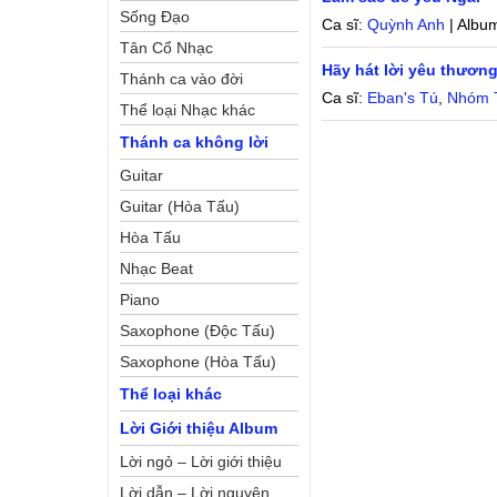
Sống Đạo
Ca sĩ:
Quỳnh Anh
| Albu
Tân Cổ Nhạc
Hãy hát lời yêu thươn
Thánh ca vào đời
Ca sĩ:
Eban's Tú
,
Nhóm T
Thể loại Nhạc khác
Thánh ca không lời
Guitar
Guitar (Hòa Tấu)
Hòa Tấu
Nhạc Beat
Piano
Saxophone (Độc Tấu)
Saxophone (Hòa Tấu)
Thể loại khác
Lời Giới thiệu Album
Lời ngỏ – Lời giới thiệu
Lời dẫn – Lời nguyện