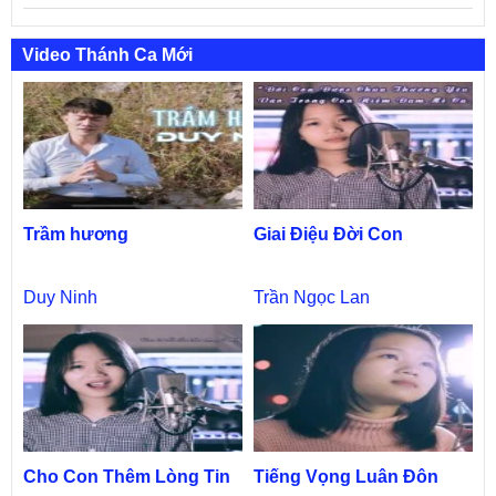
Video Thánh Ca Mới
Trầm hương
Giai Điệu Đời Con
Duy Ninh
Trần Ngọc Lan
Cho Con Thêm Lòng Tin
Tiếng Vọng Luân Đôn