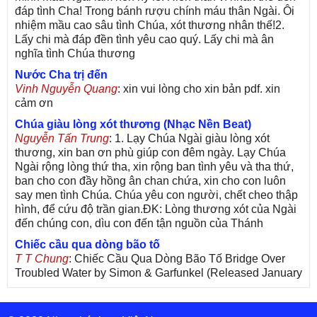
đáp tình Cha! Trong bánh rượu chính máu thân Ngài. Ôi
nhiệm mầu cao sâu tình Chúa, xót thương nhân thế!2.
Lấy chi mà đáp đền tình yêu cao quý. Lấy chi mà ân
nghĩa tình Chúa thương
Nước Cha trị đến
Vinh Nguyễn Quang
: xin vui lòng cho xin bản pdf. xin
cảm ơn
Chúa giàu lòng xót thương (Nhạc Nền Beat)
Nguyễn Tấn Trung
: 1. Lạy Chúa Ngài giàu lòng xót
thương, xin ban ơn phù giúp con đêm ngày. Lạy Chúa
Ngài rộng lòng thứ tha, xin rộng ban tình yêu và tha thứ,
ban cho con đầy hồng ân chan chứa, xin cho con luôn
say men tình Chúa. Chúa yêu con người, chết cheo thập
hình, để cứu độ trần gian.ĐK: Lòng thương xót của Ngài
đến chúng con, dìu con đến tận nguồn của Thánh
Chiếc cầu qua dòng bão tố
T T Chung
: Chiếc Cầu Qua Dòng Bão Tố Bridge Over
Troubled Water by Simon & Garfunkel (Released January
26, 1970) Lời Việt: Nhạc Sĩ Vũ Đức Nghiêm Trình Bày:
Chung Tử Lưu