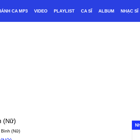
HÁNH CA MP3
VIDEO
PLAYLIST
CA SĨ
ALBUM
NHẠC SĨ
h (Nữ)
N
 Bình (Nữ)