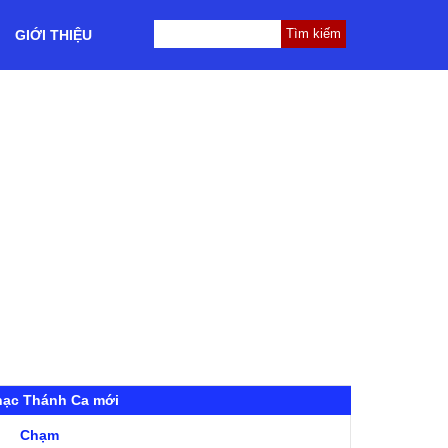
GIỚI THIỆU
hạc Thánh Ca mới
Chạm