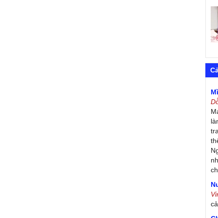
C
M
D
Má
là
tr
th
Ng
nh
ch
Nư
V
c