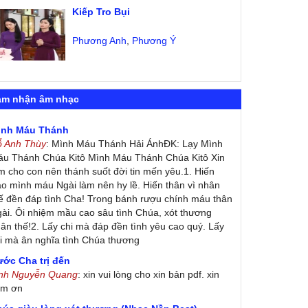
Kiếp Tro Bụi
Phương Anh
,
Phương Ý
ảm nhận âm nhạc
ình Máu Thánh
ỗ Anh Thùy
: Mình Máu Thánh Hải ÁnhĐK: Lạy Mình
u Thánh Chúa Kitô Mình Máu Thánh Chúa Kitô Xin
m cho con nên thánh suốt đời tin mến yêu.1. Hiến
ao mình máu Ngài làm nên hy lề. Hiến thân vì nhân
ế đền đáp tình Cha! Trong bánh rượu chính máu thân
ài. Ôi nhiệm mầu cao sâu tình Chúa, xót thương
ân thế!2. Lấy chi mà đáp đền tình yêu cao quý. Lấy
i mà ân nghĩa tình Chúa thương
ớc Cha trị đến
inh Nguyễn Quang
: xin vui lòng cho xin bản pdf. xin
ảm ơn