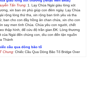
húa giàu lòng xót thương (Nhạc Nền Beat)
guyễn Tấn Trung
: 1. Lạy Chúa Ngài giàu lòng xót
ương, xin ban ơn phù giúp con đêm ngày. Lạy Chúa
ài rộng lòng thứ tha, xin rộng ban tình yêu và tha
ứ, ban cho con đầy hồng ân chan chứa, xin cho con
ôn say men tình Chúa. Chúa yêu con người, chết
eo thập hình, để cứu độ trần gian.ĐK: Lòng thương
t của Ngài đến chúng con, dìu con đến tận nguồn
ủa Thánh
hiếc cầu qua dòng bão tố
 T Chung
: Chiếc Cầu Qua Dòng Bão Tố Bridge Over
oubled Water by Simon & Garfunkel (Released
nuary 26, 1970) Lời Việt: Nhạc Sĩ Vũ Đức Nghiêm
ình Bày: Chung Tử Lưu
 Colores! (Lời Việt)
on Vu
: Bài hát có lời chưa.Cám ơn
ài ca dâng Mẹ
uc
: xin lòi bài hat ,bai ca dang me.gia ân
heo gương Mẹ, con lên đường
 Thúy Ngân
: xin cho con bản PDF bài này ạ