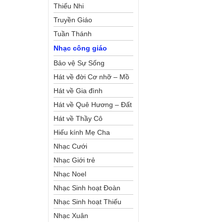
Thiếu Nhi
Truyền Giáo
Tuần Thánh
Nhạc công giáo
Bảo vệ Sự Sống
Hát về đời Cơ nhỡ – Mồ
côi
Hát về Gia đình
Hát về Quê Hương – Đất
Nước
Hát về Thầy Cô
Hiếu kính Mẹ Cha
Nhạc Cưới
Nhạc Giới trẻ
Nhạc Noel
Nhạc Sinh hoạt Đoàn
Thể Công Giáo
Nhạc Sinh hoạt Thiếu
Nhi
Nhạc Xuân