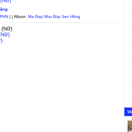
 (Nữ)
vâng
.PHN
| | Album:
Mẹ Đẹp Như Búp Sen Hồng
 (Nữ)
(Nữ)
ữ)
Vi