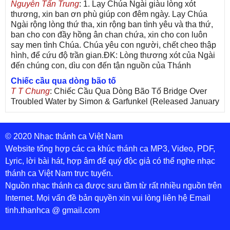
Nguyễn Tấn Trung
: 1. Lạy Chúa Ngài giàu lòng xót
thương, xin ban ơn phù giúp con đêm ngày. Lạy Chúa
Ngài rộng lòng thứ tha, xin rộng ban tình yêu và tha thứ,
ban cho con đầy hồng ân chan chứa, xin cho con luôn
say men tình Chúa. Chúa yêu con người, chết cheo thập
hình, để cứu độ trần gian.ĐK: Lòng thương xót của Ngài
đến chúng con, dìu con đến tận nguồn của Thánh
Chiếc cầu qua dòng bão tố
T T Chung
: Chiếc Cầu Qua Dòng Bão Tố Bridge Over
Troubled Water by Simon & Garfunkel (Released January
26, 1970) Lời Việt: Nhạc Sĩ Vũ Đức Nghiêm Trình Bày:
Chung Tử Lưu
© 2020 Nhạc thánh ca Việt Nam
De Colores! (Lời Việt)
Son Vu
: Bài hát có lời chưa.Cám ơn
Website tổng hợp các ca khúc thánh ca MP3, Video, PDF,
Lyric, lời bài hát, hợp âm để quý độc giả có thể nghe nhạc
Bài ca dâng Mẹ
thánh ca Việt Nam trực tuyến.
thuc
: xin lòi bài hat ,bai ca dang me.gia ân
Nguồn nhạc thánh ca được sưu tầm từ rất nhiều nguồn trên
Theo gương Mẹ, con lên đường
Internet. Mọi vấn đề bản quyền xin vui lòng liên hệ Email
sr Thúy Ngân
: xin cho con bản PDF bài này ạ
tinh.thanhca @ gmail.com
Đến với Lòng Thương Xót Chúa
Tứng
: Lời các bài hát trên không chính xác với bài trong