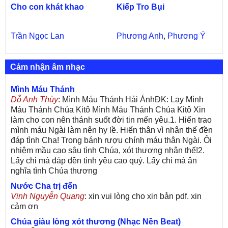
Cho con khát khao
Kiếp Tro Bụi
Trần Ngọc Lan
Phương Anh
,
Phương Ý
Cảm nhận âm nhạc
Mình Máu Thánh
Dỗ Anh Thùy
: Mình Máu Thánh Hải ÁnhĐK: Lạy Mình
Máu Thánh Chúa Kitô Mình Máu Thánh Chúa Kitô Xin
làm cho con nên thánh suốt đời tin mến yêu.1. Hiến trao
mình máu Ngài làm nên hy lề. Hiến thân vì nhân thế đền
đáp tình Cha! Trong bánh rượu chính máu thân Ngài. Ôi
nhiệm mầu cao sâu tình Chúa, xót thương nhân thế!2.
Lấy chi mà đáp đền tình yêu cao quý. Lấy chi mà ân
nghĩa tình Chúa thương
Nước Cha trị đến
Vinh Nguyễn Quang
: xin vui lòng cho xin bản pdf. xin
cảm ơn
Chúa giàu lòng xót thương (Nhạc Nền Beat)