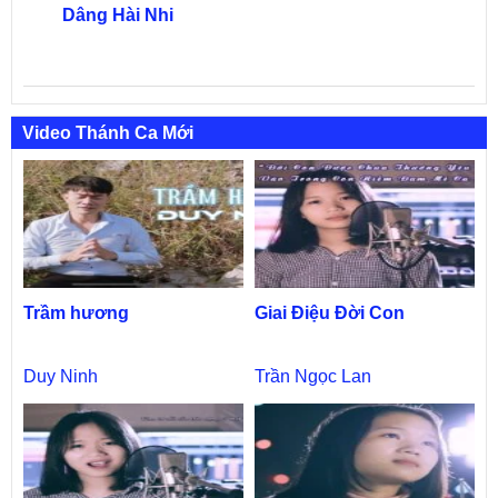
Dâng Hài Nhi
Video Thánh Ca Mới
Trầm hương
Giai Điệu Đời Con
Duy Ninh
Trần Ngọc Lan