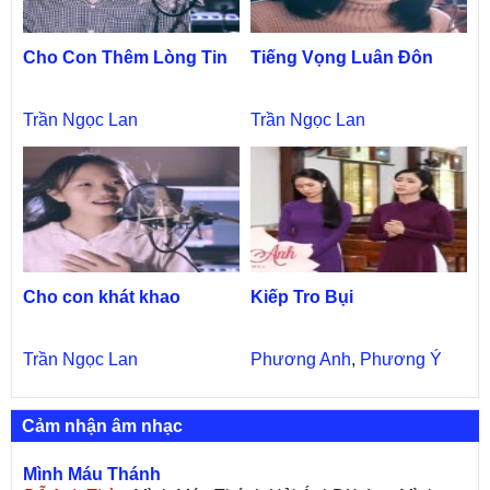
Cho Con Thêm Lòng Tin
Tiếng Vọng Luân Đôn
Trần Ngọc Lan
Trần Ngọc Lan
Cho con khát khao
Kiếp Tro Bụi
Trần Ngọc Lan
Phương Anh
,
Phương Ý
Cảm nhận âm nhạc
Mình Máu Thánh