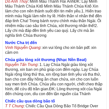
Dỗ Anh Thùy
: Mình Máu Thánh Hải ÁnhĐK: Lạy Mình
Máu Thánh Chúa Kitô Mình Máu Thánh Chúa Kitô Xin
làm cho con nên thánh suốt đời tin mến yêu.1. Hiến trao
mình máu Ngài làm nên hy lề. Hiến thân vì nhân thế đền
đáp tình Cha! Trong bánh rượu chính máu thân Ngài. Ôi
nhiệm mầu cao sâu tình Chúa, xót thương nhân thế!2.
Lấy chi mà đáp đền tình yêu cao quý. Lấy chi mà ân
nghĩa tình Chúa thương
Nước Cha trị đến
Vinh Nguyễn Quang
: xin vui lòng cho xin bản pdf. xin
cảm ơn
Chúa giàu lòng xót thương (Nhạc Nền Beat)
Nguyễn Tấn Trung
: 1. Lạy Chúa Ngài giàu lòng xót
thương, xin ban ơn phù giúp con đêm ngày. Lạy Chúa
Ngài rộng lòng thứ tha, xin rộng ban tình yêu và tha thứ,
ban cho con đầy hồng ân chan chứa, xin cho con luôn
say men tình Chúa. Chúa yêu con người, chết cheo thập
hình, để cứu độ trần gian.ĐK: Lòng thương xót của Ngài
đến chúng con, dìu con đến tận nguồn của Thánh
Chiếc cầu qua dòng bão tố
T T Chung
: Chiếc Cầu Qua Dòng Bão Tố Bridge Over