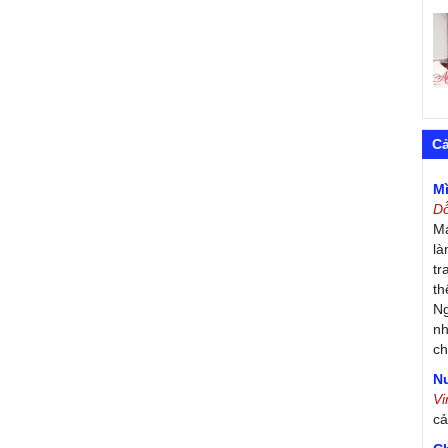
C
M
D
Má
là
tr
th
Ng
nh
ch
Nư
V
c