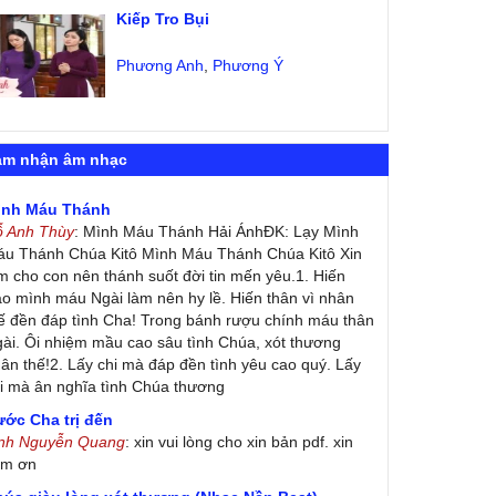
Kiếp Tro Bụi
Phương Anh
,
Phương Ý
ảm nhận âm nhạc
ình Máu Thánh
ỗ Anh Thùy
: Mình Máu Thánh Hải ÁnhĐK: Lạy Mình
u Thánh Chúa Kitô Mình Máu Thánh Chúa Kitô Xin
m cho con nên thánh suốt đời tin mến yêu.1. Hiến
ao mình máu Ngài làm nên hy lề. Hiến thân vì nhân
ế đền đáp tình Cha! Trong bánh rượu chính máu thân
ài. Ôi nhiệm mầu cao sâu tình Chúa, xót thương
ân thế!2. Lấy chi mà đáp đền tình yêu cao quý. Lấy
i mà ân nghĩa tình Chúa thương
ớc Cha trị đến
inh Nguyễn Quang
: xin vui lòng cho xin bản pdf. xin
ảm ơn