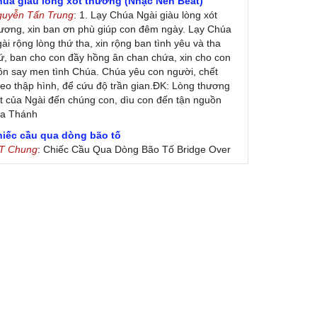
húa giàu lòng xót thương (Nhạc Nền Beat)
guyễn Tấn Trung
: 1. Lạy Chúa Ngài giàu lòng xót
ương, xin ban ơn phù giúp con đêm ngày. Lạy Chúa
ài rộng lòng thứ tha, xin rộng ban tình yêu và tha
ứ, ban cho con đầy hồng ân chan chứa, xin cho con
ôn say men tình Chúa. Chúa yêu con người, chết
eo thập hình, để cứu độ trần gian.ĐK: Lòng thương
t của Ngài đến chúng con, dìu con đến tận nguồn
ủa Thánh
hiếc cầu qua dòng bão tố
 T Chung
: Chiếc Cầu Qua Dòng Bão Tố Bridge Over
oubled Water by Simon & Garfunkel (Released
nuary 26, 1970) Lời Việt: Nhạc Sĩ Vũ Đức Nghiêm
ình Bày: Chung Tử Lưu
 Colores! (Lời Việt)
on Vu
: Bài hát có lời chưa.Cám ơn