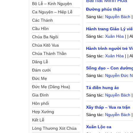
Bài hát
Minh Hòa
Bộ Lễ – Kinh Nguyện
Đường phúc thật
Ca Nguyện – Hiệp Lễ
Sáng tác:
Nguyễn Bách
|
Các Thánh
Cầu Hồn
Hành trang Giáo Lý vi
Sáng tác:
Xuân Hòa
| | 
Chúa Ba Ngôi
Chúa Kitô Vua
Hành trình người trẻ V
Chúa Thánh Thần
Sáng tác:
Xuân Hòa
| | 
Dâng Lễ
Sống đạo – Con đườn
Đám cưới
Sáng tác:
Nguyễn Đức N
Đức Mẹ
Đức Mẹ (Dâng Hoa)
Tá điền hung ác
Gia Đình
Sáng tác:
Nguyễn Bách
|
Hôn phối
Xây tháp – Vua ra trận
Hợp Xướng
Sáng tác:
Nguyễn Bách
|
Kết Lễ
Xuân Lộc ca
Lòng Thương Xót Chúa