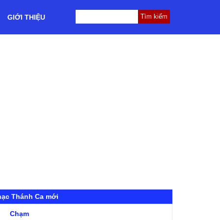
GIỚI THIỆU
hạc Thánh Ca mới
Chạm