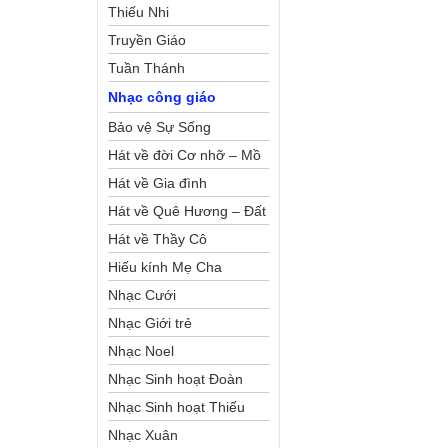
Thiếu Nhi
Truyền Giáo
Tuần Thánh
Nhạc công giáo
Bảo vệ Sự Sống
Hát về đời Cơ nhỡ – Mồ
côi
Hát về Gia đình
Hát về Quê Hương – Đất
Nước
Hát về Thầy Cô
Hiếu kính Mẹ Cha
Nhạc Cưới
Nhạc Giới trẻ
Nhạc Noel
Nhạc Sinh hoạt Đoàn
Thể Công Giáo
Nhạc Sinh hoạt Thiếu
Nhi
Nhạc Xuân