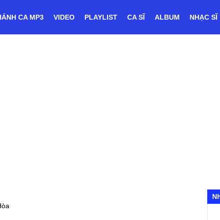
HÁNH CA MP3
VIDEO
PLAYLIST
CA SĨ
ALBUM
NHẠC SĨ
N
Hòa