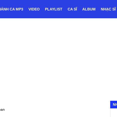
HÁNH CA MP3
VIDEO
PLAYLIST
CA SĨ
ALBUM
NHẠC SĨ
N
oan