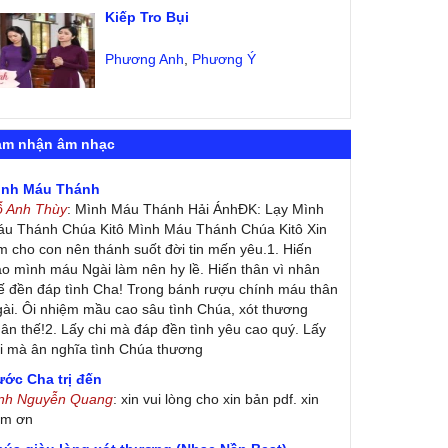
Kiếp Tro Bụi
Phương Anh
,
Phương Ý
ảm nhận âm nhạc
ình Máu Thánh
ỗ Anh Thùy
: Mình Máu Thánh Hải ÁnhĐK: Lạy Mình
u Thánh Chúa Kitô Mình Máu Thánh Chúa Kitô Xin
m cho con nên thánh suốt đời tin mến yêu.1. Hiến
ao mình máu Ngài làm nên hy lề. Hiến thân vì nhân
ế đền đáp tình Cha! Trong bánh rượu chính máu thân
ài. Ôi nhiệm mầu cao sâu tình Chúa, xót thương
ân thế!2. Lấy chi mà đáp đền tình yêu cao quý. Lấy
i mà ân nghĩa tình Chúa thương
ớc Cha trị đến
inh Nguyễn Quang
: xin vui lòng cho xin bản pdf. xin
ảm ơn