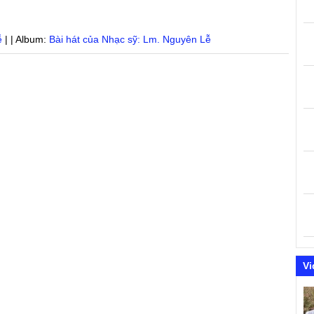
ễ
| | Album:
Bài hát của Nhạc sỹ: Lm. Nguyên Lễ
Vi