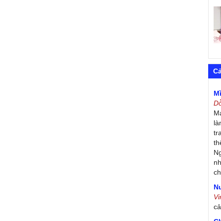
C
M
D
Má
là
tr
th
Ng
nh
ch
Nư
V
c