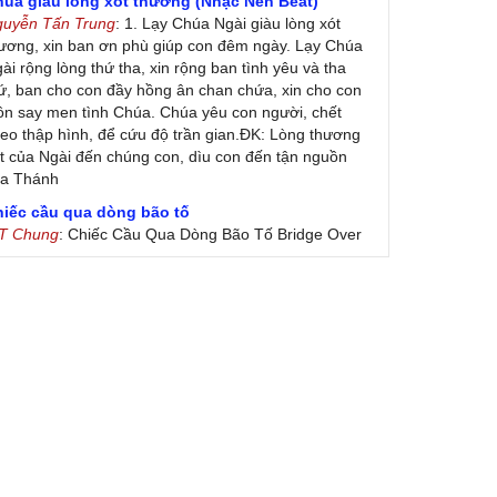
húa giàu lòng xót thương (Nhạc Nền Beat)
guyễn Tấn Trung
: 1. Lạy Chúa Ngài giàu lòng xót
ương, xin ban ơn phù giúp con đêm ngày. Lạy Chúa
ài rộng lòng thứ tha, xin rộng ban tình yêu và tha
ứ, ban cho con đầy hồng ân chan chứa, xin cho con
ôn say men tình Chúa. Chúa yêu con người, chết
eo thập hình, để cứu độ trần gian.ĐK: Lòng thương
t của Ngài đến chúng con, dìu con đến tận nguồn
ủa Thánh
hiếc cầu qua dòng bão tố
 T Chung
: Chiếc Cầu Qua Dòng Bão Tố Bridge Over
oubled Water by Simon & Garfunkel (Released
nuary 26, 1970) Lời Việt: Nhạc Sĩ Vũ Đức Nghiêm
ình Bày: Chung Tử Lưu
 Colores! (Lời Việt)
on Vu
: Bài hát có lời chưa.Cám ơn