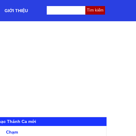
GIỚI THIỆU
hạc Thánh Ca mới
Chạm