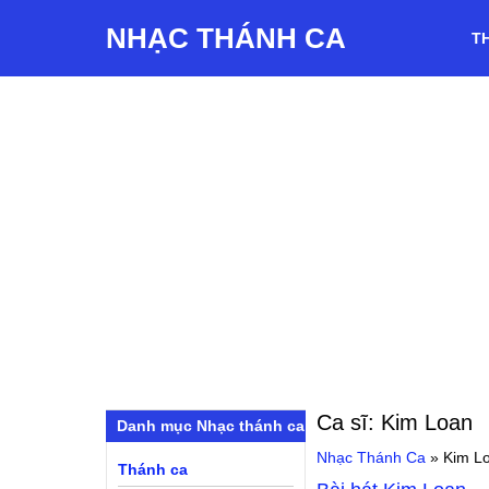
NHẠC THÁNH CA
T
Ca sĩ:
Kim Loan
Danh mục Nhạc thánh ca
Nhạc Thánh Ca
»
Kim L
Thánh ca