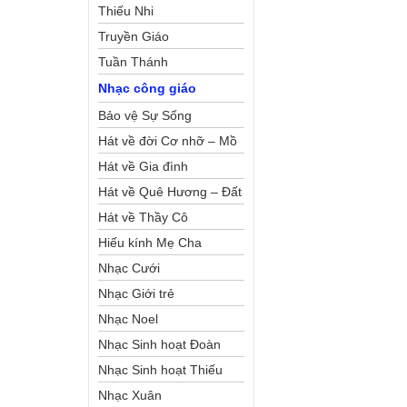
Thiếu Nhi
Truyền Giáo
Tuần Thánh
Nhạc công giáo
Bảo vệ Sự Sống
Hát về đời Cơ nhỡ – Mồ
côi
Hát về Gia đình
Hát về Quê Hương – Đất
Nước
Hát về Thầy Cô
Hiếu kính Mẹ Cha
Nhạc Cưới
Nhạc Giới trẻ
Nhạc Noel
Nhạc Sinh hoạt Đoàn
Thể Công Giáo
Nhạc Sinh hoạt Thiếu
Nhi
Nhạc Xuân