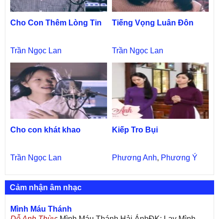
Cho Con Thêm Lòng Tin
Tiếng Vọng Luân Đôn
Trần Ngọc Lan
Trần Ngọc Lan
Cho con khát khao
Kiếp Tro Bụi
Trần Ngọc Lan
Phương Anh
,
Phương Ý
Cảm nhận âm nhạc
Mình Máu Thánh
Dỗ Anh Thùy
: Mình Máu Thánh Hải ÁnhĐK: Lạy Mình