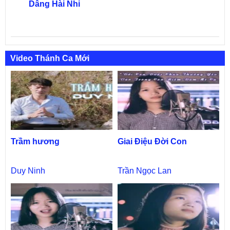
Dâng Hài Nhi
Video Thánh Ca Mới
Trầm hương
Giai Điệu Đời Con
Duy Ninh
Trần Ngọc Lan