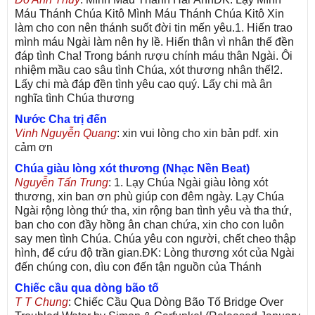
Máu Thánh Chúa Kitô Mình Máu Thánh Chúa Kitô Xin
làm cho con nên thánh suốt đời tin mến yêu.1. Hiến trao
mình máu Ngài làm nên hy lề. Hiến thân vì nhân thế đền
đáp tình Cha! Trong bánh rượu chính máu thân Ngài. Ôi
nhiệm mầu cao sâu tình Chúa, xót thương nhân thế!2.
Lấy chi mà đáp đền tình yêu cao quý. Lấy chi mà ân
nghĩa tình Chúa thương
Nước Cha trị đến
Vinh Nguyễn Quang
: xin vui lòng cho xin bản pdf. xin
cảm ơn
Chúa giàu lòng xót thương (Nhạc Nền Beat)
Nguyễn Tấn Trung
: 1. Lạy Chúa Ngài giàu lòng xót
thương, xin ban ơn phù giúp con đêm ngày. Lạy Chúa
Ngài rộng lòng thứ tha, xin rộng ban tình yêu và tha thứ,
ban cho con đầy hồng ân chan chứa, xin cho con luôn
say men tình Chúa. Chúa yêu con người, chết cheo thập
hình, để cứu độ trần gian.ĐK: Lòng thương xót của Ngài
đến chúng con, dìu con đến tận nguồn của Thánh
Chiếc cầu qua dòng bão tố
T T Chung
: Chiếc Cầu Qua Dòng Bão Tố Bridge Over