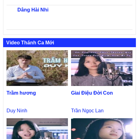
Dâng Hài Nhi
Video Thánh Ca Mới
Trầm hương
Giai Điệu Đời Con
Duy Ninh
Trần Ngọc Lan