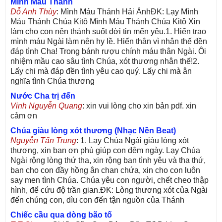
Mình Máu Thánh
Dỗ Anh Thùy
: Mình Máu Thánh Hải ÁnhĐK: Lạy Mình
Máu Thánh Chúa Kitô Mình Máu Thánh Chúa Kitô Xin
làm cho con nên thánh suốt đời tin mến yêu.1. Hiến trao
mình máu Ngài làm nên hy lề. Hiến thân vì nhân thế đền
đáp tình Cha! Trong bánh rượu chính máu thân Ngài. Ôi
nhiệm mầu cao sâu tình Chúa, xót thương nhân thế!2.
Lấy chi mà đáp đền tình yêu cao quý. Lấy chi mà ân
nghĩa tình Chúa thương
Nước Cha trị đến
Vinh Nguyễn Quang
: xin vui lòng cho xin bản pdf. xin
cảm ơn
Chúa giàu lòng xót thương (Nhạc Nền Beat)
Nguyễn Tấn Trung
: 1. Lạy Chúa Ngài giàu lòng xót
thương, xin ban ơn phù giúp con đêm ngày. Lạy Chúa
Ngài rộng lòng thứ tha, xin rộng ban tình yêu và tha thứ,
ban cho con đầy hồng ân chan chứa, xin cho con luôn
say men tình Chúa. Chúa yêu con người, chết cheo thập
hình, để cứu độ trần gian.ĐK: Lòng thương xót của Ngài
đến chúng con, dìu con đến tận nguồn của Thánh
Chiếc cầu qua dòng bão tố