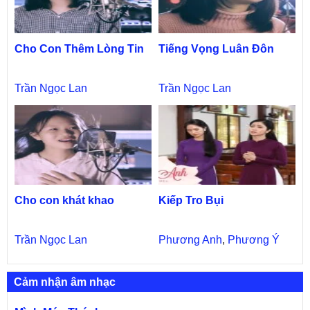
Cho Con Thêm Lòng Tin
Tiếng Vọng Luân Đôn
Trần Ngọc Lan
Trần Ngọc Lan
Cho con khát khao
Kiếp Tro Bụi
Trần Ngọc Lan
Phương Anh
,
Phương Ý
Cảm nhận âm nhạc