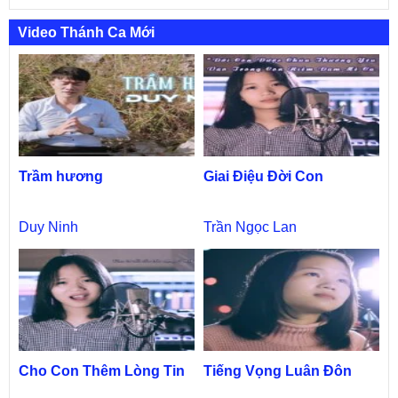
Video Thánh Ca Mới
Trầm hương
Giai Điệu Đời Con
Duy Ninh
Trần Ngọc Lan
Cho Con Thêm Lòng Tin
Tiếng Vọng Luân Đôn