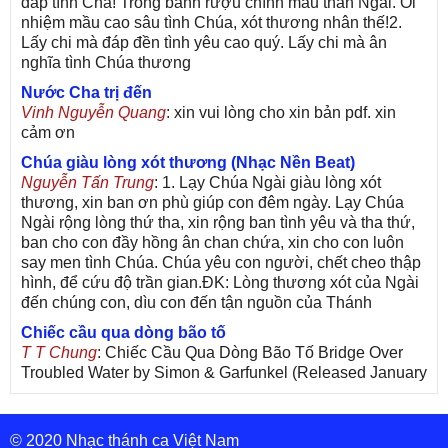
đáp tình Cha! Trong bánh rượu chính máu thân Ngài. Ôi
nhiệm mầu cao sâu tình Chúa, xót thương nhân thế!2.
Lấy chi mà đáp đền tình yêu cao quý. Lấy chi mà ân
nghĩa tình Chúa thương
Nước Cha trị đến
Vinh Nguyễn Quang
: xin vui lòng cho xin bản pdf. xin
cảm ơn
Chúa giàu lòng xót thương (Nhạc Nền Beat)
Nguyễn Tấn Trung
: 1. Lạy Chúa Ngài giàu lòng xót
thương, xin ban ơn phù giúp con đêm ngày. Lạy Chúa
Ngài rộng lòng thứ tha, xin rộng ban tình yêu và tha thứ,
ban cho con đầy hồng ân chan chứa, xin cho con luôn
say men tình Chúa. Chúa yêu con người, chết cheo thập
hình, để cứu độ trần gian.ĐK: Lòng thương xót của Ngài
đến chúng con, dìu con đến tận nguồn của Thánh
Chiếc cầu qua dòng bão tố
T T Chung
: Chiếc Cầu Qua Dòng Bão Tố Bridge Over
Troubled Water by Simon & Garfunkel (Released January
26, 1970) Lời Việt: Nhạc Sĩ Vũ Đức Nghiêm Trình Bày:
Chung Tử Lưu
© 2020 Nhạc thánh ca Việt Nam
De Colores! (Lời Việt)