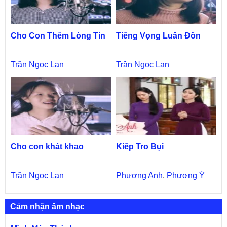
Cho Con Thêm Lòng Tin
Tiếng Vọng Luân Đôn
Trần Ngọc Lan
Trần Ngọc Lan
Cho con khát khao
Kiếp Tro Bụi
Trần Ngọc Lan
Phương Anh
,
Phương Ý
Cảm nhận âm nhạc