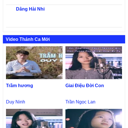
Dâng Hài Nhi
Video Thánh Ca Mới
Trầm hương
Giai Điệu Đời Con
Duy Ninh
Trần Ngọc Lan