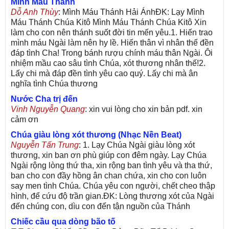
Mình Máu Thánh
Dỗ Anh Thùy
: Mình Máu Thánh Hải ÁnhĐK: Lạy Mình
Máu Thánh Chúa Kitô Mình Máu Thánh Chúa Kitô Xin
làm cho con nên thánh suốt đời tin mến yêu.1. Hiến trao
mình máu Ngài làm nên hy lề. Hiến thân vì nhân thế đền
đáp tình Cha! Trong bánh rượu chính máu thân Ngài. Ôi
nhiệm mầu cao sâu tình Chúa, xót thương nhân thế!2.
Lấy chi mà đáp đền tình yêu cao quý. Lấy chi mà ân
nghĩa tình Chúa thương
Nước Cha trị đến
Vinh Nguyễn Quang
: xin vui lòng cho xin bản pdf. xin
cảm ơn
Chúa giàu lòng xót thương (Nhạc Nền Beat)
Nguyễn Tấn Trung
: 1. Lạy Chúa Ngài giàu lòng xót
thương, xin ban ơn phù giúp con đêm ngày. Lạy Chúa
Ngài rộng lòng thứ tha, xin rộng ban tình yêu và tha thứ,
ban cho con đầy hồng ân chan chứa, xin cho con luôn
say men tình Chúa. Chúa yêu con người, chết cheo thập
hình, để cứu độ trần gian.ĐK: Lòng thương xót của Ngài
đến chúng con, dìu con đến tận nguồn của Thánh
Chiếc cầu qua dòng bão tố