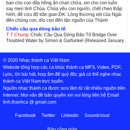
ban cho con đầy hồng ân chan chứa, xin cho con luôn
say men tình Chúa. Chúa yêu con người, chết cheo thập
hình, để cứu độ trần gian.ĐK: Lòng thương xót của Ngài
đến chúng con, dìu con đến tận nguồn của Thánh
Chiếc cầu qua dòng bão tố
T T Chung
: Chiếc Cầu Qua Dòng Bão Tố Bridge Over
Troubled Water by Simon & Garfunkel (Released January
26, 1970) Lời Việt: Nhạc Sĩ Vũ Đức Nghiêm Trình Bày:
Chung Tử Lưu
© 2020 Nhạc thánh ca Việt Nam
De Colores! (Lời Việt)
Son Vu
: Bài hát có lời chưa.Cám ơn
Website tổng hợp các ca khúc thánh ca MP3, Video, PDF,
Lyric, lời bài hát, hợp âm để quý độc giả có thể nghe nhạc
thánh ca Việt Nam trực tuyến.
Nguồn nhạc thánh ca được sưu tầm từ rất nhiều nguồn trên
Internet. Mọi vấn đề bản quyền xin vui lòng liên hệ Email
tinh.thanhca @ gmail.com
Facebook
Twitter
Linkedin
Soundcloud
Báo công giáo