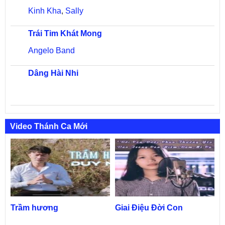
Kinh Kha
,
Sally
Trái Tim Khát Mong
Angelo Band
Dâng Hài Nhi
Video Thánh Ca Mới
Trầm hương
Giai Điệu Đời Con