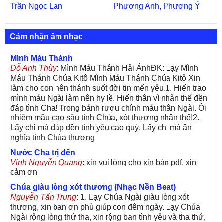
Trần Ngọc Lan
Phương Anh
,
Phương Ý
Cảm nhận âm nhạc
Mình Máu Thánh
Dỗ Anh Thùy
: Mình Máu Thánh Hải ÁnhĐK: Lạy Mình
Máu Thánh Chúa Kitô Mình Máu Thánh Chúa Kitô Xin
làm cho con nên thánh suốt đời tin mến yêu.1. Hiến trao
mình máu Ngài làm nên hy lề. Hiến thân vì nhân thế đền
đáp tình Cha! Trong bánh rượu chính máu thân Ngài. Ôi
nhiệm mầu cao sâu tình Chúa, xót thương nhân thế!2.
Lấy chi mà đáp đền tình yêu cao quý. Lấy chi mà ân
nghĩa tình Chúa thương
Nước Cha trị đến
Vinh Nguyễn Quang
: xin vui lòng cho xin bản pdf. xin
cảm ơn
Chúa giàu lòng xót thương (Nhạc Nền Beat)
Nguyễn Tấn Trung
: 1. Lạy Chúa Ngài giàu lòng xót
thương, xin ban ơn phù giúp con đêm ngày. Lạy Chúa
Ngài rộng lòng thứ tha, xin rộng ban tình yêu và tha thứ,