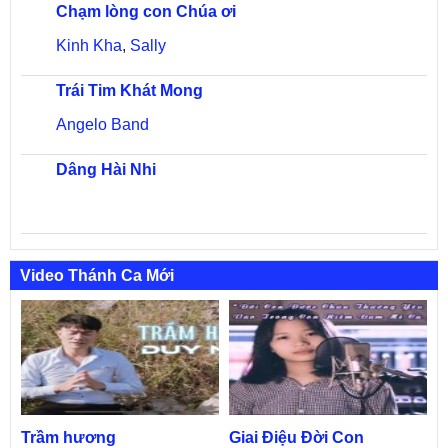
Chạm lòng con Chúa ơi
Kinh Kha
,
Sally
Trái Tim Khát Mong
Angelo Band
Dâng Hài Nhi
Video Thánh Ca Mới
Trầm hương
Giai Điệu Đời Con