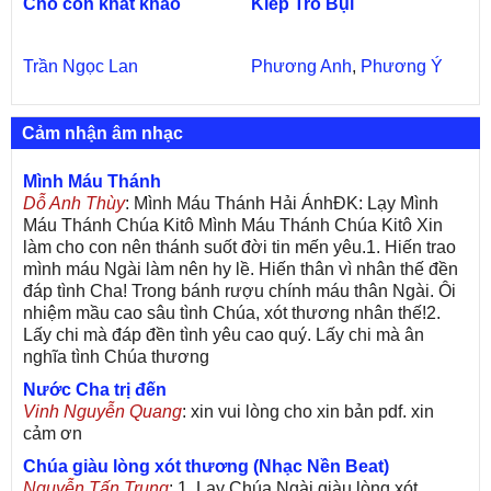
Cho con khát khao
Kiếp Tro Bụi
Trần Ngọc Lan
Phương Anh
,
Phương Ý
Cảm nhận âm nhạc
Mình Máu Thánh
Dỗ Anh Thùy
: Mình Máu Thánh Hải ÁnhĐK: Lạy Mình
Máu Thánh Chúa Kitô Mình Máu Thánh Chúa Kitô Xin
làm cho con nên thánh suốt đời tin mến yêu.1. Hiến trao
mình máu Ngài làm nên hy lề. Hiến thân vì nhân thế đền
đáp tình Cha! Trong bánh rượu chính máu thân Ngài. Ôi
nhiệm mầu cao sâu tình Chúa, xót thương nhân thế!2.
Lấy chi mà đáp đền tình yêu cao quý. Lấy chi mà ân
nghĩa tình Chúa thương
Nước Cha trị đến
Vinh Nguyễn Quang
: xin vui lòng cho xin bản pdf. xin
cảm ơn
Chúa giàu lòng xót thương (Nhạc Nền Beat)
Nguyễn Tấn Trung
: 1. Lạy Chúa Ngài giàu lòng xót