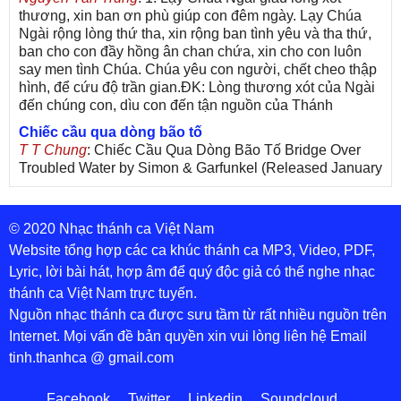
thương, xin ban ơn phù giúp con đêm ngày. Lạy Chúa
Ngài rộng lòng thứ tha, xin rộng ban tình yêu và tha thứ,
ban cho con đầy hồng ân chan chứa, xin cho con luôn
say men tình Chúa. Chúa yêu con người, chết cheo thập
hình, để cứu độ trần gian.ĐK: Lòng thương xót của Ngài
đến chúng con, dìu con đến tận nguồn của Thánh
Chiếc cầu qua dòng bão tố
T T Chung
: Chiếc Cầu Qua Dòng Bão Tố Bridge Over
Troubled Water by Simon & Garfunkel (Released January
26, 1970) Lời Việt: Nhạc Sĩ Vũ Đức Nghiêm Trình Bày:
Chung Tử Lưu
© 2020 Nhạc thánh ca Việt Nam
De Colores! (Lời Việt)
Son Vu
: Bài hát có lời chưa.Cám ơn
Website tổng hợp các ca khúc thánh ca MP3, Video, PDF,
Lyric, lời bài hát, hợp âm để quý độc giả có thể nghe nhạc
Bài ca dâng Mẹ
thánh ca Việt Nam trực tuyến.
thuc
: xin lòi bài hat ,bai ca dang me.gia ân
Nguồn nhạc thánh ca được sưu tầm từ rất nhiều nguồn trên
Theo gương Mẹ, con lên đường
Internet. Mọi vấn đề bản quyền xin vui lòng liên hệ Email
sr Thúy Ngân
: xin cho con bản PDF bài này ạ
tinh.thanhca @ gmail.com
Đến với Lòng Thương Xót Chúa
Tứng
: Lời các bài hát trên không chính xác với bài trong
Facebook
Twitter
Linkedin
Soundcloud
PDF:Đến với Lòng Thương Xót Chúa - Lm. Giuse Vũ