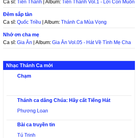
Ca sĩ:
Tiến Thành
| Album:
Tiến Thành Vol.1 - Lời Con Muốn
Nói
Đêm sắp tàn
Ca sĩ:
Quốc Triều
| Album:
Thánh Ca Mùa Vọng
Nhớ ơn cha mẹ
Ca sĩ:
Gia Ân
| Album:
Gia Ân Vol.05 - Hát Về Tình Mẹ Cha
Nhạc Thánh Ca mới
Chạm
Thánh ca dâng Chúa: Hãy cất Tiếng Hát
Phương Loan
Bài ca truyền tin
Tú Trinh