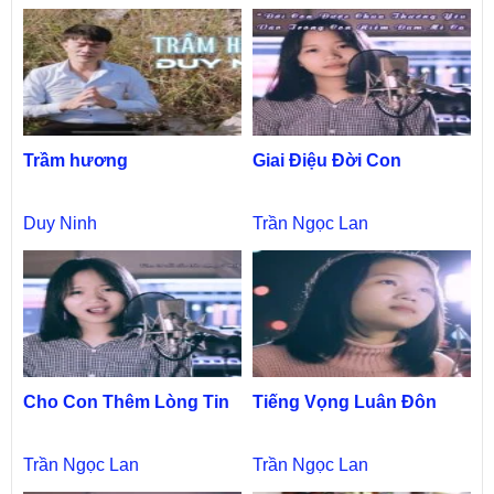
Trầm hương
Giai Điệu Đời Con
Duy Ninh
Trần Ngọc Lan
Cho Con Thêm Lòng Tin
Tiếng Vọng Luân Đôn
Trần Ngọc Lan
Trần Ngọc Lan