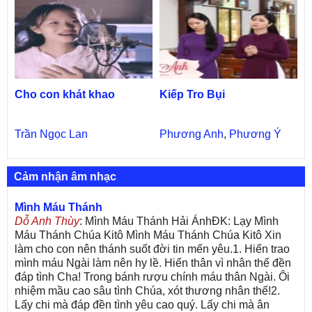
Cho con khát khao
Kiếp Tro Bụi
Trần Ngọc Lan
Phương Anh
,
Phương Ý
Cảm nhận âm nhạc
Mình Máu Thánh
Dỗ Anh Thùy
: Mình Máu Thánh Hải ÁnhĐK: Lạy Mình
Máu Thánh Chúa Kitô Mình Máu Thánh Chúa Kitô Xin
làm cho con nên thánh suốt đời tin mến yêu.1. Hiến trao
mình máu Ngài làm nên hy lề. Hiến thân vì nhân thế đền
đáp tình Cha! Trong bánh rượu chính máu thân Ngài. Ôi
nhiệm mầu cao sâu tình Chúa, xót thương nhân thế!2.
Lấy chi mà đáp đền tình yêu cao quý. Lấy chi mà ân