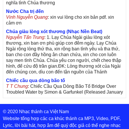
nghĩa tình Chúa thương
Nước Cha trị đến
Vinh Nguyễn Quang
: xin vui lòng cho xin bản pdf. xin
cảm ơn
Chúa giàu lòng xót thương (Nhạc Nền Beat)
Nguyễn Tấn Trung
: 1. Lạy Chúa Ngài giàu lòng xót
thương, xin ban ơn phù giúp con đêm ngày. Lạy Chúa
Ngài rộng lòng thứ tha, xin rộng ban tình yêu và tha thứ,
ban cho con đầy hồng ân chan chứa, xin cho con luôn
say men tình Chúa. Chúa yêu con người, chết cheo thập
hình, để cứu độ trần gian.ĐK: Lòng thương xót của Ngài
đến chúng con, dìu con đến tận nguồn của Thánh
Chiếc cầu qua dòng bão tố
T T Chung
: Chiếc Cầu Qua Dòng Bão Tố Bridge Over
Troubled Water by Simon & Garfunkel (Released January
26, 1970) Lời Việt: Nhạc Sĩ Vũ Đức Nghiêm Trình Bày:
Chung Tử Lưu
© 2020 Nhạc thánh ca Việt Nam
De Colores! (Lời Việt)
Son Vu
: Bài hát có lời chưa.Cám ơn
Website tổng hợp các ca khúc thánh ca MP3, Video, PDF,
Lyric, lời bài hát, hợp âm để quý độc giả có thể nghe nhạc