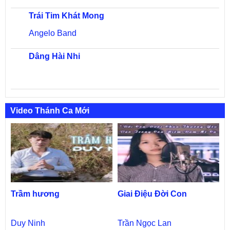
Trái Tim Khát Mong
Angelo Band
Dâng Hài Nhi
Video Thánh Ca Mới
Trầm hương
Giai Điệu Đời Con
Duy Ninh
Trần Ngọc Lan