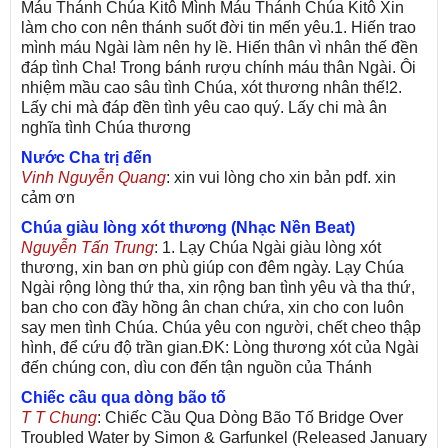
Máu Thánh Chúa Kitô Mình Máu Thánh Chúa Kitô Xin
làm cho con nên thánh suốt đời tin mến yêu.1. Hiến trao
mình máu Ngài làm nên hy lề. Hiến thân vì nhân thế đền
đáp tình Cha! Trong bánh rượu chính máu thân Ngài. Ôi
nhiệm mầu cao sâu tình Chúa, xót thương nhân thế!2.
Lấy chi mà đáp đền tình yêu cao quý. Lấy chi mà ân
nghĩa tình Chúa thương
Nước Cha trị đến
Vinh Nguyễn Quang
: xin vui lòng cho xin bản pdf. xin
cảm ơn
Chúa giàu lòng xót thương (Nhạc Nền Beat)
Nguyễn Tấn Trung
: 1. Lạy Chúa Ngài giàu lòng xót
thương, xin ban ơn phù giúp con đêm ngày. Lạy Chúa
Ngài rộng lòng thứ tha, xin rộng ban tình yêu và tha thứ,
ban cho con đầy hồng ân chan chứa, xin cho con luôn
say men tình Chúa. Chúa yêu con người, chết cheo thập
hình, để cứu độ trần gian.ĐK: Lòng thương xót của Ngài
đến chúng con, dìu con đến tận nguồn của Thánh
Chiếc cầu qua dòng bão tố
T T Chung
: Chiếc Cầu Qua Dòng Bão Tố Bridge Over
Troubled Water by Simon & Garfunkel (Released January