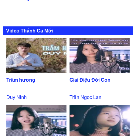
Video Thánh Ca Mới
Trầm hương
Giai Điệu Đời Con
Duy Ninh
Trần Ngọc Lan