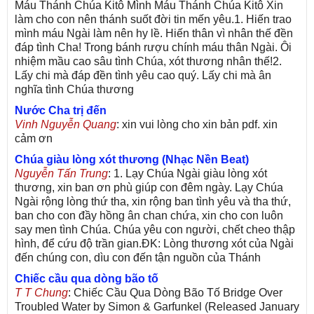
Máu Thánh Chúa Kitô Mình Máu Thánh Chúa Kitô Xin
làm cho con nên thánh suốt đời tin mến yêu.1. Hiến trao
mình máu Ngài làm nên hy lề. Hiến thân vì nhân thế đền
đáp tình Cha! Trong bánh rượu chính máu thân Ngài. Ôi
nhiệm mầu cao sâu tình Chúa, xót thương nhân thế!2.
Lấy chi mà đáp đền tình yêu cao quý. Lấy chi mà ân
nghĩa tình Chúa thương
Nước Cha trị đến
Vinh Nguyễn Quang
: xin vui lòng cho xin bản pdf. xin
cảm ơn
Chúa giàu lòng xót thương (Nhạc Nền Beat)
Nguyễn Tấn Trung
: 1. Lạy Chúa Ngài giàu lòng xót
thương, xin ban ơn phù giúp con đêm ngày. Lạy Chúa
Ngài rộng lòng thứ tha, xin rộng ban tình yêu và tha thứ,
ban cho con đầy hồng ân chan chứa, xin cho con luôn
say men tình Chúa. Chúa yêu con người, chết cheo thập
hình, để cứu độ trần gian.ĐK: Lòng thương xót của Ngài
đến chúng con, dìu con đến tận nguồn của Thánh
Chiếc cầu qua dòng bão tố
T T Chung
: Chiếc Cầu Qua Dòng Bão Tố Bridge Over
Troubled Water by Simon & Garfunkel (Released January