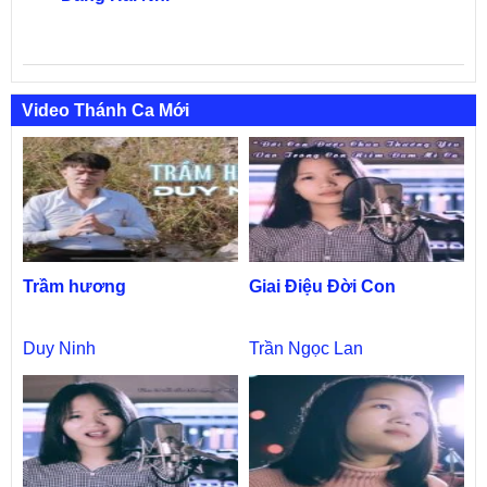
Video Thánh Ca Mới
Trầm hương
Giai Điệu Đời Con
Duy Ninh
Trần Ngọc Lan