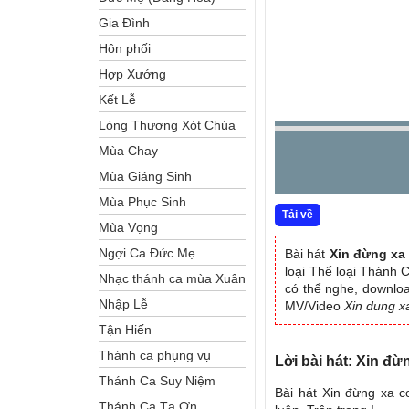
Gia Đình
Hôn phối
Hợp Xướng
Kết Lễ
Lòng Thương Xót Chúa
Mùa Chay
Mùa Giáng Sinh
Mùa Phục Sinh
Tải về
Mùa Vọng
Ngợi Ca Đức Mẹ
Bài hát
Xin đừng xa
loại Thể loại Thánh
Nhạc thánh ca mùa Xuân
có thể nghe, download
Nhập Lễ
MV/Video
Xin dung x
Tận Hiến
Thánh ca phụng vụ
Lời bài hát: Xin đừ
Thánh Ca Suy Niệm
Bài hát Xin đừng xa c
Thánh Ca Tạ Ơn