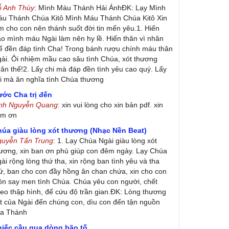
ỗ Anh Thùy
: Mình Máu Thánh Hải ÁnhĐK: Lạy Mình
u Thánh Chúa Kitô Mình Máu Thánh Chúa Kitô Xin
m cho con nên thánh suốt đời tin mến yêu.1. Hiến
ao mình máu Ngài làm nên hy lề. Hiến thân vì nhân
ế đền đáp tình Cha! Trong bánh rượu chính máu thân
ài. Ôi nhiệm mầu cao sâu tình Chúa, xót thương
ân thế!2. Lấy chi mà đáp đền tình yêu cao quý. Lấy
i mà ân nghĩa tình Chúa thương
ớc Cha trị đến
inh Nguyễn Quang
: xin vui lòng cho xin bản pdf. xin
ảm ơn
húa giàu lòng xót thương (Nhạc Nền Beat)
guyễn Tấn Trung
: 1. Lạy Chúa Ngài giàu lòng xót
ương, xin ban ơn phù giúp con đêm ngày. Lạy Chúa
ài rộng lòng thứ tha, xin rộng ban tình yêu và tha
ứ, ban cho con đầy hồng ân chan chứa, xin cho con
ôn say men tình Chúa. Chúa yêu con người, chết
eo thập hình, để cứu độ trần gian.ĐK: Lòng thương
t của Ngài đến chúng con, dìu con đến tận nguồn
ủa Thánh
hiếc cầu qua dòng bão tố