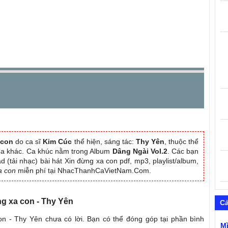
 con
do ca sĩ
Kim Cúc
thể hiện, sáng tác:
Thy Yên
, thuộc thể
 Ca khác. Ca khúc nằm trong Album
Dâng Ngài Vol.2
. Các bạn
 (tải nhạc) bài hát Xin đừng xa con pdf, mp3, playlist/album,
a con
miễn phí tại NhacThanhCaVietNam.Com.
ng xa con - Thy Yên
C
on - Thy Yên chưa có lời. Bạn có thể đóng góp tại phần bình
M