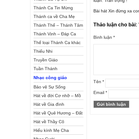
luận. Trân trọng !
Thánh Ca Tin Mừng
Bài hát Xin đừng xa c
Thánh ca về Cha Mẹ
Thảo luận cho bài:
Thánh Thể – Thánh Tâm
Thánh Vịnh – Đáp Ca
Bình luận
*
Thể loại Thánh Ca khác
Thiếu Nhi
Truyền Giáo
Tuần Thánh
Nhạc công giáo
Tên
*
Bảo vệ Sự Sống
Email
*
Hát về đời Cơ nhỡ – Mồ
côi
Hát về Gia đình
Hát về Quê Hương – Đất
Nước
Hát về Thầy Cô
Hiếu kính Mẹ Cha