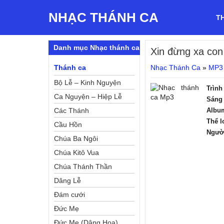
NHẠC THÁNH CA
T
Danh mục Nhạc thánh ca
Xin đừng xa con
Thánh ca
Nhạc Thánh Ca
»
MP3
Bộ Lễ – Kinh Nguyện
Trình
Ca Nguyện – Hiệp Lễ
Sáng 
Các Thánh
Albu
Thể l
Cầu Hồn
Ngườ
Chúa Ba Ngôi
Chúa Kitô Vua
Chúa Thánh Thần
Dâng Lễ
Đám cưới
Đức Mẹ
Đức Mẹ (Dâng Hoa)