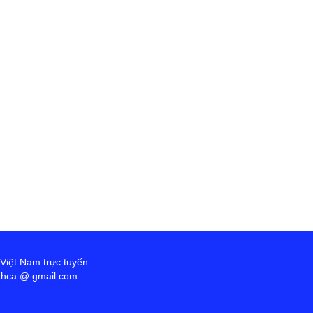
 Việt Nam trực tuyến.
anhca @ gmail.com