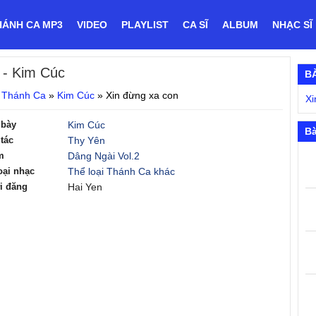
HÁNH CA MP3
VIDEO
PLAYLIST
CA SĨ
ALBUM
NHẠC SĨ
- Kim Cúc
B
 Thánh Ca
»
Kim Cúc
»
Xin đừng xa con
Xi
 bày
Kim Cúc
Bà
tác
Thy Yên
m
Dâng Ngài Vol.2
oại nhạc
Thể loại Thánh Ca khác
i đăng
Hai Yen