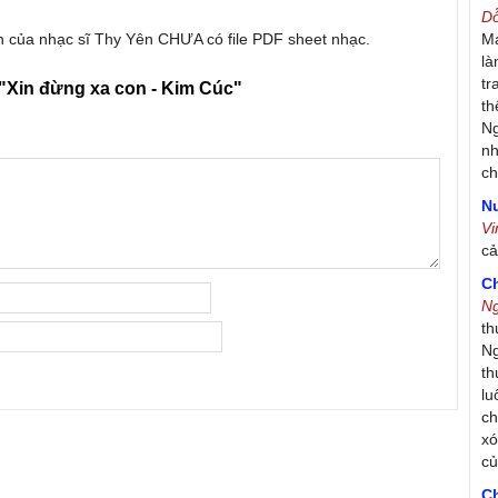
D
on của nhạc sĩ Thy Yên CHƯA có file PDF sheet nhạc.
Má
là
tr
"Xin đừng xa con - Kim Cúc"
th
Ng
nh
ch
Nư
V
c
C
N
th
Ng
th
lu
ch
xó
c
C