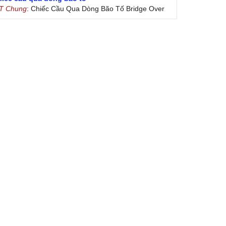
 T Chung
: Chiếc Cầu Qua Dòng Bão Tố Bridge Over
oubled Water by Simon & Garfunkel (Released
nuary 26, 1970) Lời Việt: Nhạc Sĩ Vũ Đức Nghiêm
ình Bày: Chung Tử Lưu
 Colores! (Lời Việt)
on Vu
: Bài hát có lời chưa.Cám ơn