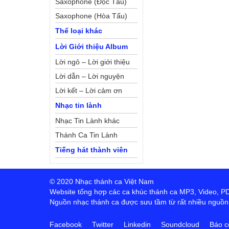
Saxophone (Độc Tấu)
Saxophone (Hòa Tấu)
Thể loại khác
Lời Giới thiệu Album
Lời ngỏ – Lời giới thiệu
Lời dẫn – Lời nguyện
Lời kết – Lời cảm ơn
Nhạc tin lành
Nhạc Tin Lành khác
Thánh Ca Tin Lành
Tiếng hát thành viên
© 2020 Nhạc thánh ca Việt Nam
Website tổng hợp các ca khúc thánh ca MP3, Video, PDF,
Nguồn nhạc thánh ca được sưu tầm từ rất nhiều nguồn t
Facebook
Twitter
Linkedin
Soundcloud
Báo c