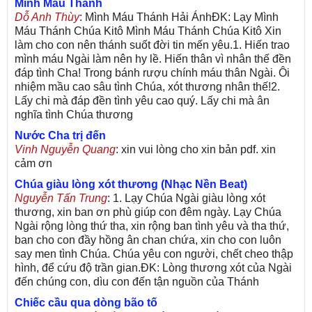
Mình Máu Thánh
Dỗ Anh Thùy
: Mình Máu Thánh Hải ÁnhĐK: Lạy Mình
Máu Thánh Chúa Kitô Mình Máu Thánh Chúa Kitô Xin
làm cho con nên thánh suốt đời tin mến yêu.1. Hiến trao
mình máu Ngài làm nên hy lề. Hiến thân vì nhân thế đền
đáp tình Cha! Trong bánh rượu chính máu thân Ngài. Ôi
nhiệm mầu cao sâu tình Chúa, xót thương nhân thế!2.
Lấy chi mà đáp đền tình yêu cao quý. Lấy chi mà ân
nghĩa tình Chúa thương
Nước Cha trị đến
Vinh Nguyễn Quang
: xin vui lòng cho xin bản pdf. xin
cảm ơn
Chúa giàu lòng xót thương (Nhạc Nền Beat)
Nguyễn Tấn Trung
: 1. Lạy Chúa Ngài giàu lòng xót
thương, xin ban ơn phù giúp con đêm ngày. Lạy Chúa
Ngài rộng lòng thứ tha, xin rộng ban tình yêu và tha thứ,
ban cho con đầy hồng ân chan chứa, xin cho con luôn
say men tình Chúa. Chúa yêu con người, chết cheo thập
hình, để cứu độ trần gian.ĐK: Lòng thương xót của Ngài
đến chúng con, dìu con đến tận nguồn của Thánh
Chiếc cầu qua dòng bão tố