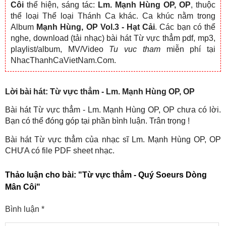
Côi
thể hiện, sáng tác:
Lm. Mạnh Hùng OP, OP
, thuộc
thể loại Thể loại Thánh Ca khác. Ca khúc nằm trong
Album
Mạnh Hùng, OP Vol.3 - Hạt Cải
. Các bạn có thể
nghe, download (tải nhạc) bài hát Từ vực thẳm pdf, mp3,
playlist/album, MV/Video
Tu vuc tham
miễn phí tại
NhacThanhCaVietNam.Com.
Lời bài hát: Từ vực thẳm - Lm. Mạnh Hùng OP, OP
Bài hát Từ vực thẳm - Lm. Mạnh Hùng OP, OP chưa có lời.
Bạn có thể đóng góp tại phần bình luận. Trân trọng !
Bài hát Từ vực thẳm của nhạc sĩ Lm. Mạnh Hùng OP, OP
CHƯA có file PDF sheet nhạc.
Thảo luận cho bài:
"Từ vực thẳm - Quý Soeurs Dòng
Mân Côi"
Bình luận
*