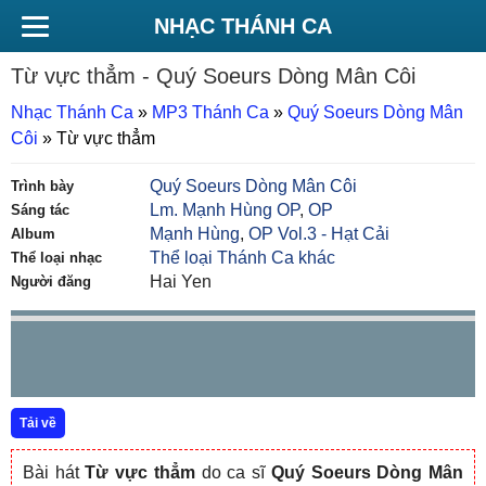
NHẠC THÁNH CA
Từ vực thẳm
- Quý Soeurs Dòng Mân Côi
Nhạc Thánh Ca
»
MP3 Thánh Ca
»
Quý Soeurs Dòng Mân
Côi
»
Từ vực thẳm
Quý Soeurs Dòng Mân Côi
Trình bày
Lm. Mạnh Hùng OP
,
OP
Sáng tác
Mạnh Hùng
,
OP Vol.3 - Hạt Cải
Album
Thể loại Thánh Ca khác
Thể loại nhạc
Hai Yen
Người đăng
Tải về
Bài hát
Từ vực thẳm
do ca sĩ
Quý Soeurs Dòng Mân