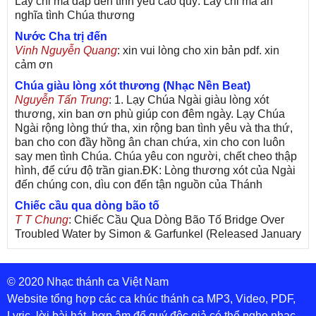
Lấy chi mà đáp đền tình yêu cao quý. Lấy chi mà ân
nghĩa tình Chúa thương
Nước Cha trị đến
Vinh Nguyễn Quang
: xin vui lòng cho xin bản pdf. xin
cảm ơn
Chúa giàu lòng xót thương (Nhạc Nền Beat)
Nguyễn Tấn Trung
: 1. Lạy Chúa Ngài giàu lòng xót
thương, xin ban ơn phù giúp con đêm ngày. Lạy Chúa
Ngài rộng lòng thứ tha, xin rộng ban tình yêu và tha thứ,
ban cho con đầy hồng ân chan chứa, xin cho con luôn
say men tình Chúa. Chúa yêu con người, chết cheo thập
hình, để cứu độ trần gian.ĐK: Lòng thương xót của Ngài
đến chúng con, dìu con đến tận nguồn của Thánh
Chiếc cầu qua dòng bão tố
T T Chung
: Chiếc Cầu Qua Dòng Bão Tố Bridge Over
Troubled Water by Simon & Garfunkel (Released January
26, 1970) Lời Việt: Nhạc Sĩ Vũ Đức Nghiêm Trình Bày:
Chung Tử Lưu
© 2020 Nhạc thánh ca Việt Nam
De Colores! (Lời Việt)
Son Vu
: Bài hát có lời chưa.Cám ơn
Website tổng hợp các ca khúc thánh ca MP3, Video, PDF,
Lyric, lời bài hát, hợp âm để quý độc giả có thể nghe nhạc