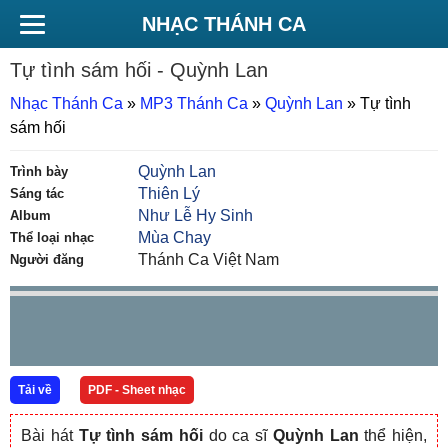
NHẠC THÁNH CA
Tự tình sám hối
- Quỳnh Lan
Nhạc Thánh Ca
»
MP3 Thánh Ca
»
Quỳnh Lan
»
Tự tình
sám hối
Quỳnh Lan
Trình bày
Thiên Lý
Sáng tác
Như Lễ Hy Sinh
Album
Mùa Chay
Thể loại nhạc
Thánh Ca Việt Nam
Người đăng
Tải về
PDF - Sheet nhạc
Bài hát
Tự tình sám hối
do ca sĩ
Quỳnh Lan
thể hiện,