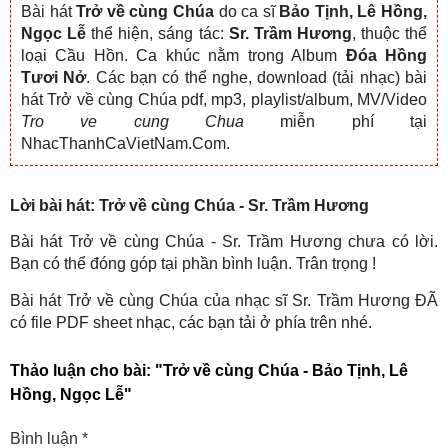
Bài hát
Trở về cùng Chúa
do ca sĩ
Bảo Tịnh, Lê Hồng,
Ngọc Lễ
thể hiện, sáng tác:
Sr. Trầm Hương
, thuộc thể
loại Cầu Hồn. Ca khúc nằm trong Album
Đóa Hồng
Tươi Nở
. Các bạn có thể nghe, download (tải nhạc) bài
hát Trở về cùng Chúa pdf, mp3, playlist/album, MV/Video
Tro ve cung Chua
miễn phí tại
NhacThanhCaVietNam.Com.
Lời bài hát: Trở về cùng Chúa - Sr. Trầm Hương
Bài hát Trở về cùng Chúa - Sr. Trầm Hương chưa có lời.
Bạn có thể đóng góp tại phần bình luận. Trân trọng !
Bài hát Trở về cùng Chúa của nhạc sĩ Sr. Trầm Hương ĐÃ
có file PDF sheet nhạc, các bạn tải ở phía trên nhé.
Thảo luận cho bài:
"Trở về cùng Chúa - Bảo Tịnh, Lê
Hồng, Ngọc Lễ"
Bình luận
*