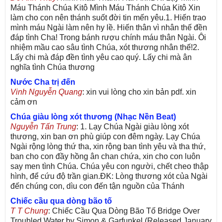
Máu Thánh Chúa Kitô Mình Máu Thánh Chúa Kitô Xin
làm cho con nên thánh suốt đời tin mến yêu.1. Hiến trao
mình máu Ngài làm nên hy lề. Hiến thân vì nhân thế đền
đáp tình Cha! Trong bánh rượu chính máu thân Ngài. Ôi
nhiệm mầu cao sâu tình Chúa, xót thương nhân thế!2.
Lấy chi mà đáp đền tình yêu cao quý. Lấy chi mà ân
nghĩa tình Chúa thương
Nước Cha trị đến
Vinh Nguyễn Quang
: xin vui lòng cho xin bản pdf. xin
cảm ơn
Chúa giàu lòng xót thương (Nhạc Nền Beat)
Nguyễn Tấn Trung
: 1. Lạy Chúa Ngài giàu lòng xót
thương, xin ban ơn phù giúp con đêm ngày. Lạy Chúa
Ngài rộng lòng thứ tha, xin rộng ban tình yêu và tha thứ,
ban cho con đầy hồng ân chan chứa, xin cho con luôn
say men tình Chúa. Chúa yêu con người, chết cheo thập
hình, để cứu độ trần gian.ĐK: Lòng thương xót của Ngài
đến chúng con, dìu con đến tận nguồn của Thánh
Chiếc cầu qua dòng bão tố
T T Chung
: Chiếc Cầu Qua Dòng Bão Tố Bridge Over
Troubled Water by Simon & Garfunkel (Released January