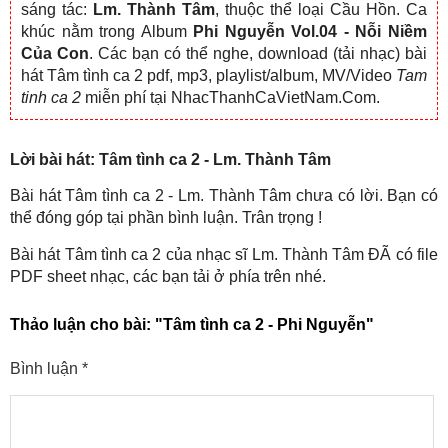
sáng tác:
Lm. Thành Tâm
, thuộc thể loại Cầu Hồn. Ca
khúc nằm trong Album
Phi Nguyễn Vol.04 - Nỗi Niềm
Của Con
. Các bạn có thể nghe, download (tải nhạc) bài
hát Tâm tình ca 2 pdf, mp3, playlist/album, MV/Video
Tam
tinh ca 2
miễn phí tại NhacThanhCaVietNam.Com.
Lời bài hát: Tâm tình ca 2 - Lm. Thành Tâm
Bài hát Tâm tình ca 2 - Lm. Thành Tâm chưa có lời. Bạn có
thể đóng góp tại phần bình luận. Trân trọng !
Bài hát Tâm tình ca 2 của nhạc sĩ Lm. Thành Tâm ĐÃ có file
PDF sheet nhạc, các bạn tải ở phía trên nhé.
Thảo luận cho bài:
"Tâm tình ca 2 - Phi Nguyễn"
Bình luận
*