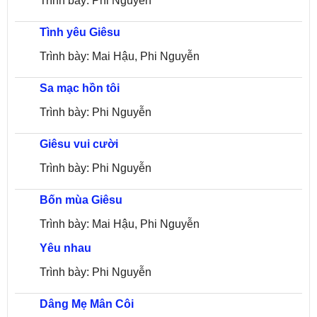
Trình bày: Phi Nguyễn
Tình yêu Giêsu
Trình bày: Mai Hậu, Phi Nguyễn
Sa mạc hồn tôi
Trình bày: Phi Nguyễn
Giêsu vui cười
Trình bày: Phi Nguyễn
Bốn mùa Giêsu
Trình bày: Mai Hậu, Phi Nguyễn
Yêu nhau
Trình bày: Phi Nguyễn
Dâng Mẹ Mân Côi