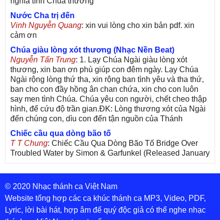
nghĩa tình Chúa thương
Nước Cha trị đến
Vinh Nguyễn Quang
: xin vui lòng cho xin bản pdf. xin
cảm ơn
Chúa giàu lòng xót thương (Nhạc Nền Beat)
Nguyễn Tấn Trung
: 1. Lạy Chúa Ngài giàu lòng xót
thương, xin ban ơn phù giúp con đêm ngày. Lạy Chúa
Ngài rộng lòng thứ tha, xin rộng ban tình yêu và tha thứ,
ban cho con đầy hồng ân chan chứa, xin cho con luôn
say men tình Chúa. Chúa yêu con người, chết cheo thập
hình, để cứu độ trần gian.ĐK: Lòng thương xót của Ngài
đến chúng con, dìu con đến tận nguồn của Thánh
Chiếc cầu qua dòng bão tố
T T Chung
: Chiếc Cầu Qua Dòng Bão Tố Bridge Over
Troubled Water by Simon & Garfunkel (Released January
26, 1970) Lời Việt: Nhạc Sĩ Vũ Đức Nghiêm Trình Bày:
Chung Tử Lưu
© 2020 Nhạc thánh ca Việt Nam
De Colores! (Lời Việt)
Son Vu
: Bài hát có lời chưa.Cám ơn
Website tổng hợp các ca khúc thánh ca MP3, Video, PDF,
Lyric, lời bài hát, hợp âm để quý độc giả có thể nghe nhạc
Bài ca dâng Mẹ