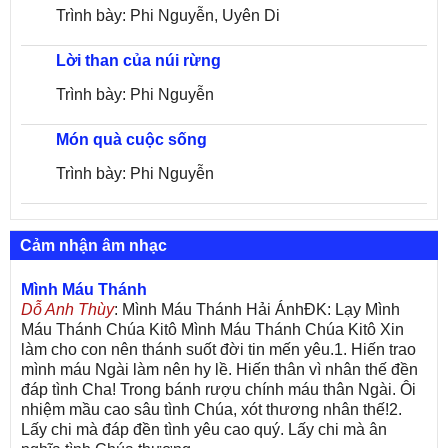
Trình bày: Phi Nguyễn, Uyên Di
Lời than của núi rừng
Trình bày: Phi Nguyễn
Món quà cuộc sống
Trình bày: Phi Nguyễn
Cảm nhận âm nhạc
Mình Máu Thánh
Dỗ Anh Thùy
: Mình Máu Thánh Hải ÁnhĐK: Lạy Mình
Máu Thánh Chúa Kitô Mình Máu Thánh Chúa Kitô Xin
làm cho con nên thánh suốt đời tin mến yêu.1. Hiến trao
mình máu Ngài làm nên hy lề. Hiến thân vì nhân thế đền
đáp tình Cha! Trong bánh rượu chính máu thân Ngài. Ôi
nhiệm mầu cao sâu tình Chúa, xót thương nhân thế!2.
Lấy chi mà đáp đền tình yêu cao quý. Lấy chi mà ân