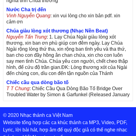
nghĩa tình Chúa thương
Nước Cha trị đến
Vinh Nguyễn Quang
: xin vui lòng cho xin bản pdf. xin
cảm ơn
Chúa giàu lòng xót thương (Nhạc Nền Beat)
Nguyễn Tấn Trung
: 1. Lạy Chúa Ngài giàu lòng xót
thương, xin ban ơn phù giúp con đêm ngày. Lạy Chúa
Ngài rộng lòng thứ tha, xin rộng ban tình yêu và tha thứ,
ban cho con đầy hồng ân chan chứa, xin cho con luôn
say men tình Chúa. Chúa yêu con người, chết cheo thập
hình, để cứu độ trần gian.ĐK: Lòng thương xót của Ngài
đến chúng con, dìu con đến tận nguồn của Thánh
Chiếc cầu qua dòng bão tố
T T Chung
: Chiếc Cầu Qua Dòng Bão Tố Bridge Over
Troubled Water by Simon & Garfunkel (Released January
26, 1970) Lời Việt: Nhạc Sĩ Vũ Đức Nghiêm Trình Bày:
Chung Tử Lưu
© 2020 Nhạc thánh ca Việt Nam
De Colores! (Lời Việt)
Son Vu
: Bài hát có lời chưa.Cám ơn
Website tổng hợp các ca khúc thánh ca MP3, Video, PDF,
Lyric, lời bài hát, hợp âm để quý độc giả có thể nghe nhạc
Bài ca dâng Mẹ