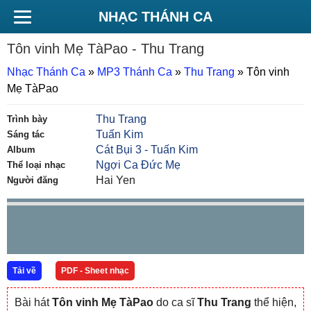
NHẠC THÁNH CA
Tôn vinh Mẹ TàPao
- Thu Trang
Nhạc Thánh Ca
»
MP3 Thánh Ca
»
Thu Trang
»
Tôn vinh
Mẹ TàPao
Thu Trang
Trình bày
Tuấn Kim
Sáng tác
Cát Bụi 3 - Tuấn Kim
Album
Ngợi Ca Đức Mẹ
Thể loại nhạc
Hai Yen
Người đăng
Tải về
PDF - Sheet nhạc
Bài hát
Tôn vinh Mẹ TàPao
do ca sĩ
Thu Trang
thể hiện,