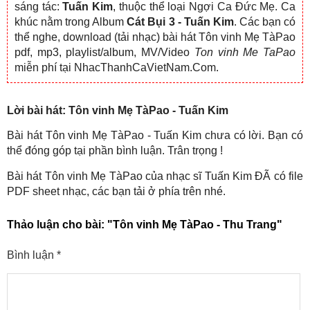
sáng tác:
Tuấn Kim
, thuộc thể loại Ngợi Ca Đức Mẹ. Ca
khúc nằm trong Album
Cát Bụi 3 - Tuấn Kim
. Các bạn có
thể nghe, download (tải nhạc) bài hát Tôn vinh Mẹ TàPao
pdf, mp3, playlist/album, MV/Video
Ton vinh Me TaPao
miễn phí tại NhacThanhCaVietNam.Com.
Lời bài hát: Tôn vinh Mẹ TàPao - Tuấn Kim
Bài hát Tôn vinh Mẹ TàPao - Tuấn Kim chưa có lời. Bạn có
thể đóng góp tại phần bình luận. Trân trọng !
Bài hát Tôn vinh Mẹ TàPao của nhạc sĩ Tuấn Kim ĐÃ có file
PDF sheet nhạc, các bạn tải ở phía trên nhé.
Thảo luận cho bài:
"Tôn vinh Mẹ TàPao - Thu Trang"
Bình luận
*