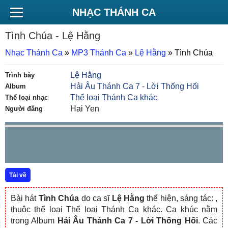
NHẠC THÁNH CA
Tình Chúa
- Lệ Hằng
Nhạc Thánh Ca
»
MP3 Thánh Ca
»
Lệ Hằng
»
Tình Chúa
Lệ Hằng
Trình bày
Hải Âu Thánh Ca 7 - Lời Thống Hối
Album
Thể loại Thánh Ca khác
Thể loại nhạc
Hai Yen
Người đăng
Tải về
Bài hát
Tình Chúa
do ca sĩ
Lệ Hằng
thể hiện, sáng tác:
,
thuộc thể loại Thể loại Thánh Ca khác. Ca khúc nằm
trong Album
Hải Âu Thánh Ca 7 - Lời Thống Hối
. Các