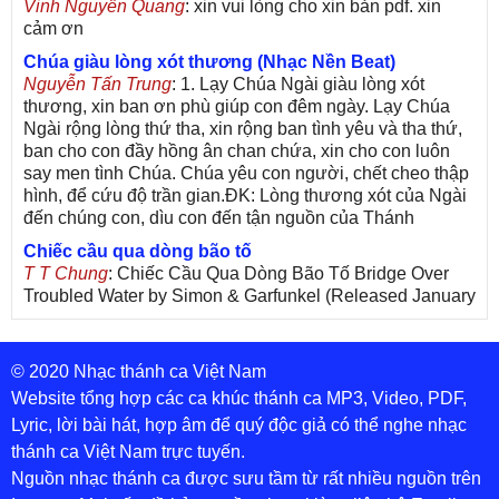
Vinh Nguyễn Quang
: xin vui lòng cho xin bản pdf. xin
cảm ơn
Chúa giàu lòng xót thương (Nhạc Nền Beat)
Nguyễn Tấn Trung
: 1. Lạy Chúa Ngài giàu lòng xót
thương, xin ban ơn phù giúp con đêm ngày. Lạy Chúa
Ngài rộng lòng thứ tha, xin rộng ban tình yêu và tha thứ,
ban cho con đầy hồng ân chan chứa, xin cho con luôn
say men tình Chúa. Chúa yêu con người, chết cheo thập
hình, để cứu độ trần gian.ĐK: Lòng thương xót của Ngài
đến chúng con, dìu con đến tận nguồn của Thánh
Chiếc cầu qua dòng bão tố
T T Chung
: Chiếc Cầu Qua Dòng Bão Tố Bridge Over
Troubled Water by Simon & Garfunkel (Released January
26, 1970) Lời Việt: Nhạc Sĩ Vũ Đức Nghiêm Trình Bày:
Chung Tử Lưu
© 2020 Nhạc thánh ca Việt Nam
De Colores! (Lời Việt)
Son Vu
: Bài hát có lời chưa.Cám ơn
Website tổng hợp các ca khúc thánh ca MP3, Video, PDF,
Lyric, lời bài hát, hợp âm để quý độc giả có thể nghe nhạc
Bài ca dâng Mẹ
thánh ca Việt Nam trực tuyến.
thuc
: xin lòi bài hat ,bai ca dang me.gia ân
Nguồn nhạc thánh ca được sưu tầm từ rất nhiều nguồn trên
Theo gương Mẹ, con lên đường