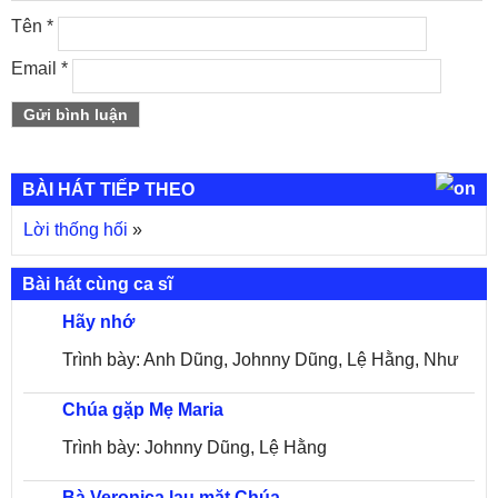
Tên
*
Email
*
BÀI HÁT TIẾP THEO
Lời thống hối
»
Bài hát cùng ca sĩ
Hãy nhớ
Trình bày: Anh Dũng, Johnny Dũng, Lệ Hằng, Như
Chúa gặp Mẹ Maria
Mai
Trình bày: Johnny Dũng, Lệ Hằng
Bà Veronica lau mặt Chúa