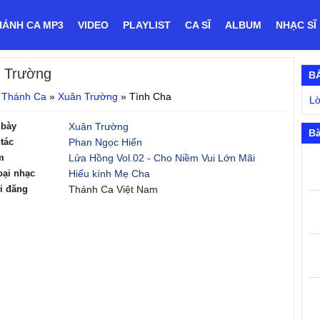
HÁNH CA MP3
VIDEO
PLAYLIST
CA SĨ
ALBUM
NHẠC SĨ
 Trường
B
 Thánh Ca
»
Xuân Trường
»
Tình Cha
Lờ
 bày
Xuân Trường
Bà
tác
Phan Ngọc Hiến
m
Lửa Hồng Vol.02 - Cho Niềm Vui Lớn Mãi
oại nhạc
Hiếu kính Mẹ Cha
i đăng
Thánh Ca Việt Nam