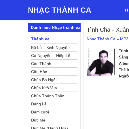
NHẠC THÁNH CA
T
Danh mục Nhạc thánh ca
Tình Cha
- Xuân
Thánh ca
Nhạc Thánh Ca
»
MP3
Bộ Lễ – Kinh Nguyện
Trình
Ca Nguyện – Hiệp Lễ
Sáng 
Các Thánh
Albu
Thể l
Cầu Hồn
Ngườ
Chúa Ba Ngôi
Chúa Kitô Vua
Chúa Thánh Thần
Dâng Lễ
Đám cưới
Đức Mẹ
Đức Mẹ (Dâng Hoa)