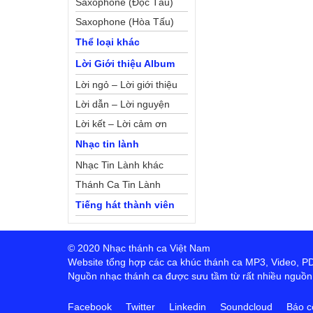
Saxophone (Độc Tấu)
Saxophone (Hòa Tấu)
Thể loại khác
Lời Giới thiệu Album
Lời ngỏ – Lời giới thiệu
Lời dẫn – Lời nguyện
Lời kết – Lời cảm ơn
Nhạc tin lành
Nhạc Tin Lành khác
Thánh Ca Tin Lành
Tiếng hát thành viên
© 2020 Nhạc thánh ca Việt Nam
Website tổng hợp các ca khúc thánh ca MP3, Video, PDF,
Nguồn nhạc thánh ca được sưu tầm từ rất nhiều nguồn t
Facebook
Twitter
Linkedin
Soundcloud
Báo c