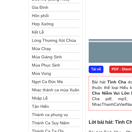
Gia Đình
Hôn phối
Hợp Xướng
Kết Lễ
Lòng Thương Xót Chúa
Mùa Chay
Mùa Giáng Sinh
Mùa Phục Sinh
Tải về
PDF - Sheet
Mùa Vọng
Ngợi Ca Đức Mẹ
Bài hát
Tình Cha
do
thuộc thể loại Hiếu
Nhạc thánh ca mùa Xuân
Cho Niềm Vui Lớn 
Nhập Lễ
Cha pdf, mp3, p
NhacThanhCaVietN
Tận Hiến
Thánh ca phụng vụ
Lời bài hát: Tình 
Thánh Ca Suy Niệm
Thánh Ca Tạ Ơn