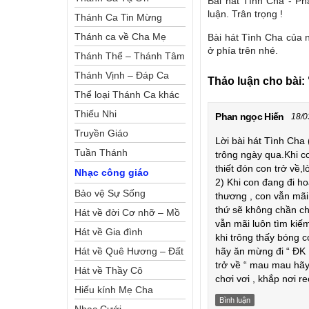
Bài hát Tình Cha - Ph
luận. Trân trọng !
Thánh Ca Tin Mừng
Thánh ca về Cha Mẹ
Bài hát Tình Cha của 
ở phía trên nhé.
Thánh Thể – Thánh Tâm
Thánh Vịnh – Đáp Ca
Thảo luận cho bài:
Thể loại Thánh Ca khác
Thiếu Nhi
Phan ngọc Hiến
18/0
Truyền Giáo
Lời bài hát Tình Cha
Tuần Thánh
trông ngày qua.Khi c
thiết đón con trở về,
Nhạc công giáo
2) Khi con đang đi 
Bảo vệ Sự Sống
thương , con vẫn mãi 
thứ sẽ không chần ch
Hát về đời Cơ nhỡ – Mồ
vẫn mãi luôn tìm kiếm
côi
Hát về Gia đình
khi trông thấy bóng 
Hát về Quê Hương – Đất
hãy ăn mừng đi “ ĐK 
trở về “ mau mau hãy
Nước
Hát về Thầy Cô
chơi vơi , khắp nơi r
Hiếu kính Mẹ Cha
Bình luận