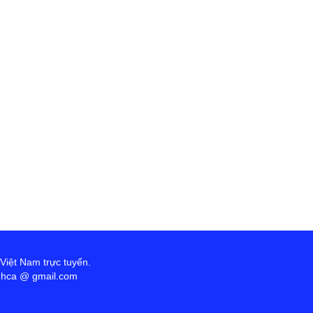
 Việt Nam trực tuyến.
anhca @ gmail.com