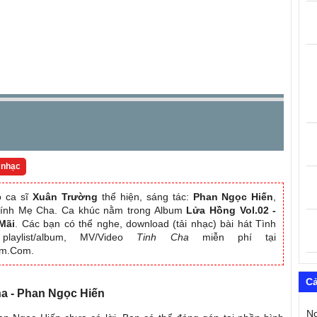
 nhạc
 ca sĩ
Xuân Trường
thể hiện, sáng tác:
Phan Ngọc Hiến
,
 kính Mẹ Cha. Ca khúc nằm trong Album
Lửa Hồng Vol.02 -
Mãi
. Các bạn có thể nghe, download (tải nhạc) bài hát Tình
laylist/album, MV/Video
Tinh Cha
miễn phí tại
am.Com.
C
Cha - Phan Ngọc Hiến
N