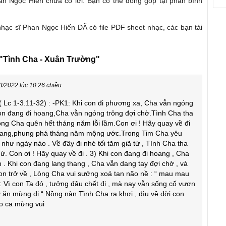
an Ngọc Hiến chưa có lời. Bạn có thể đóng góp tại phần bình
nhạc sĩ Phan Ngọc Hiến ĐÃ có file PDF sheet nhạc, các bạn tải
"Tình Cha - Xuân Trường"
3/2022 lúc 10:26 chiều
 ( Lc 1-3.11-32) : -PK1: Khi con đi phương xa, Cha vẫn ngóng
on đang đi hoang,Cha vẫn ngóng trông đợi chờ.Tình Cha tha
lòng Cha quên hết tháng năm lỗi lầm.Con ơi ! Hãy quay về đi
hoang,phung phá tháng năm mộng ước.Trong Tim Cha yêu
như ngày nào . Về đây đi nhé tối tăm giã từ , Tình Cha tha
ừ. Con ơi ! Hãy quay về đi . 3) Khi con đang đi hoang , Cha
 . Khi con đang lang thang , Cha vẫn dang tay đợi chờ , và
con trở về , Lòng Cha vui sướng xoá tan não nề : “ mau mau
: Vì con Ta đó , tưởng đâu chết đi , mà nay vẫn sống cố vươn
 ăn mừng đi “ Nồng nàn Tình Cha ra khơi , dìu về đời con
eo ca mừng vui