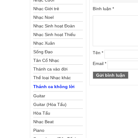
Nhạc Cưới
Nhạc Giới trẻ
Bình luận
*
Nhạc Noel
Nhạc Sinh hoạt Đoàn
Thể Công Giáo
Nhạc Sinh hoạt Thiếu
Nhi
Nhạc Xuân
Sống Đạo
Tên
*
Tân Cổ Nhạc
Email
*
Thánh ca vào đời
Thể loại Nhạc khác
Thánh ca không lời
Guitar
Guitar (Hòa Tấu)
Hòa Tấu
Nhạc Beat
Piano