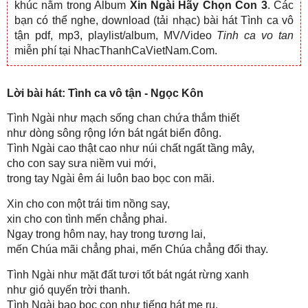
khúc nằm trong Album
Xin Ngài Hãy Chọn Con 3
. Các
bạn có thể nghe, download (tải nhạc) bài hát Tình ca vô
tận pdf, mp3, playlist/album, MV/Video
Tinh ca vo tan
miễn phí tại NhacThanhCaVietNam.Com.
Lời bài hát: Tình ca vô tận - Ngọc Kôn
Tình Ngài như mạch sống chan chứa thắm thiết
như dòng sông rộng lớn bát ngát biển đông.
Tình Ngài cao thật cao như núi chất ngất tầng mây,
cho con say sưa niềm vui mới,
trong tay Ngài êm ái luôn bao bọc con mãi.
Xin cho con một trái tim nồng say,
xin cho con tình mến chẳng phai.
Ngay trong hôm nay, hay trong tương lai,
mến Chúa mãi chẳng phai, mến Chúa chẳng đổi thay.
Tình Ngài như mặt đất tươi tốt bát ngát rừng xanh
như gió quyến trời thanh.
Tình Ngài bao bọc con như tiếng hát mẹ ru,