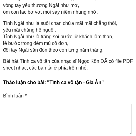
vòng tay yêu thương Ngài như mơ,
ôm con lạc bơ vơ, môi say niềm nhung nhớ.
Tình Ngài như là suối chan chứa mãi mãi chẳng thôi,
yêu mãi chẳng hề nguôi.
Tình Ngài như là trăng soi bước lữ khách lầm than,
lê bước trong đêm mù cô đơn,
đôi tay Ngài săn đón theo con từng năm tháng.
Bài hát Tình ca vô tận của nhạc sĩ Ngọc Kôn ĐÃ có file PDF
sheet nhạc, các bạn tải ở phía trên nhé.
Thảo luận cho bài:
"Tình ca vô tận - Gia Ân"
Bình luận
*