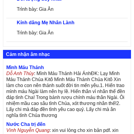
Trình bày: Gia Ân
Kính dâng Mẹ Nhân Lành
Trình bày: Gia Ân
Cảm nhận âm nhạc
Mình Máu Thánh
Dỗ Anh Thùy
: Mình Máu Thánh Hải ÁnhĐK: Lạy Mình
Máu Thánh Chúa Kitô Mình Máu Thánh Chúa Kitô Xin
làm cho con nên thánh suốt đời tin mến yêu.1. Hiến trao
mình máu Ngài làm nên hy lề. Hiến thân vì nhân thế đền
đáp tình Cha! Trong bánh rượu chính máu thân Ngài. Ôi
nhiệm mầu cao sâu tình Chúa, xót thương nhân thế!2.
Lấy chi mà đáp đền tình yêu cao quý. Lấy chi mà ân
nghĩa tình Chúa thương
Nước Cha trị đến
Vinh Nguyễn Quang
: xin vui lòng cho xin bản pdf. xin