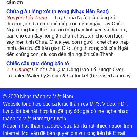
cảm ơn
Chúa giàu lòng xót thương (Nhạc Nền Beat)
Nguyễn Tấn Trung
: 1. Lạy Chúa Ngài giàu lòng xót
thương, xin ban ơn phù giúp con đêm ngày. Lạy Chúa
Ngài rộng lòng thứ tha, xin rộng ban tình yêu và tha thứ,
ban cho con đầy hồng ân chan chứa, xin cho con luôn
say men tình Chúa. Chúa yêu con người, chết cheo thập
hình, để cứu độ trần gian.ĐK: Lòng thương xót của Ngài
đến chúng con, dìu con đến tận nguồn của Thánh
Chiếc cầu qua dòng bão tố
T T Chung
: Chiếc Cầu Qua Dòng Bão Tố Bridge Over
Troubled Water by Simon & Garfunkel (Released January
26, 1970) Lời Việt: Nhạc Sĩ Vũ Đức Nghiêm Trình Bày:
Chung Tử Lưu
© 2020 Nhạc thánh ca Việt Nam
De Colores! (Lời Việt)
Son Vu
: Bài hát có lời chưa.Cám ơn
Website tổng hợp các ca khúc thánh ca MP3, Video, PDF,
Lyric, lời bài hát, hợp âm để quý độc giả có thể nghe nhạc
thánh ca Việt Nam trực tuyến.
Nguồn nhạc thánh ca được sưu tầm từ rất nhiều nguồn trên
Internet. Mọi vấn đề bản quyền xin vui lòng liên hệ Email