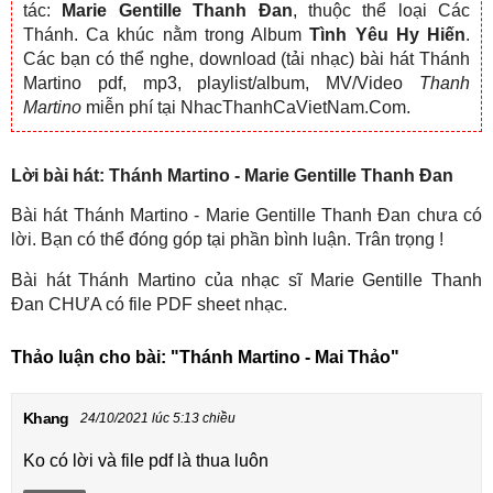
tác:
Marie Gentille Thanh Đan
, thuộc thể loại Các
Thánh. Ca khúc nằm trong Album
Tình Yêu Hy Hiến
.
Các bạn có thể nghe, download (tải nhạc) bài hát Thánh
Martino pdf, mp3, playlist/album, MV/Video
Thanh
Martino
miễn phí tại NhacThanhCaVietNam.Com.
Lời bài hát: Thánh Martino - Marie Gentille Thanh Đan
Bài hát Thánh Martino - Marie Gentille Thanh Đan chưa có
lời. Bạn có thể đóng góp tại phần bình luận. Trân trọng !
Bài hát Thánh Martino của nhạc sĩ Marie Gentille Thanh
Đan CHƯA có file PDF sheet nhạc.
Thảo luận cho bài:
"Thánh Martino - Mai Thảo"
Khang
24/10/2021 lúc 5:13 chiều
Ko có lời và file pdf là thua luôn