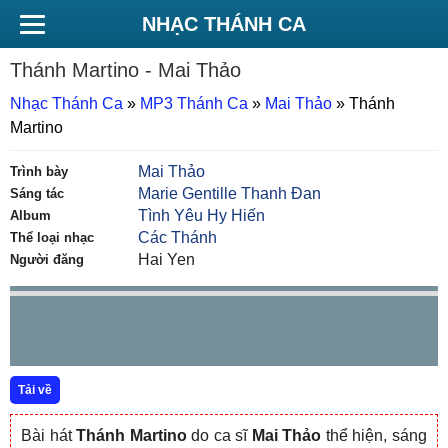
NHẠC THÁNH CA
Thánh Martino
- Mai Thảo
Nhạc Thánh Ca
»
MP3 Thánh Ca
»
Mai Thảo
»
Thánh
Martino
Mai Thảo
Trình bày
Marie Gentille Thanh Đan
Sáng tác
Tình Yêu Hy Hiến
Album
Các Thánh
Thể loại nhạc
Hai Yen
Người đăng
Tải về
Bài hát
Thánh Martino
do ca sĩ
Mai Thảo
thể hiện, sáng