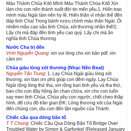
Máu Thánh Chúa Kitô Mình Máu Thánh Chúa Kitô Xin
làm cho con nên thánh suốt đời tin mến yêu.1. Hiến trao
mình máu Ngài làm nên hy lề. Hiến thân vì nhân thế đền
đáp tình Cha! Trong bánh rượu chính máu thân Ngài. Ôi
nhiệm mầu cao sâu tình Chúa, xót thương nhân thế!2.
Lấy chi mà đáp đền tình yêu cao quý. Lấy chi mà ân
nghĩa tình Chúa thương
Nước Cha trị đến
Vinh Nguyễn Quang
: xin vui lòng cho xin bản pdf. xin
cảm ơn
Chúa giàu lòng xót thương (Nhạc Nền Beat)
Nguyễn Tấn Trung
: 1. Lạy Chúa Ngài giàu lòng xót
thương, xin ban ơn phù giúp con đêm ngày. Lạy Chúa
Ngài rộng lòng thứ tha, xin rộng ban tình yêu và tha thứ,
ban cho con đầy hồng ân chan chứa, xin cho con luôn
say men tình Chúa. Chúa yêu con người, chết cheo thập
hình, để cứu độ trần gian.ĐK: Lòng thương xót của Ngài
đến chúng con, dìu con đến tận nguồn của Thánh
Chiếc cầu qua dòng bão tố
T T Chung
: Chiếc Cầu Qua Dòng Bão Tố Bridge Over
Troubled Water by Simon & Garfunkel (Released January